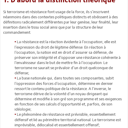
1. D’abord la distinction théorique
Si terrorisme et résistance font usage de la force, ils s’inscrivent
néanmoins dans des contextes politiques distincts et obéissent à des
définitions radicalement différentes par leur genèse, leur finalité, leur
insertion dans le tissu social ainsi que par la structure de leur
commandement.
La résistance est la réaction évidente à l’occupation; elle est
•
l’expression du droit de légitime défense. En réaction à
l’occupation, la nation est en droit d’assurer sa défense, de
préserver son intégrité et d’opposer une résistance cohérente à
l’envahisseur dans le but de mettre fin à l’occupation. Le
terrorisme ne saurait se prévaloir d’un droit quelconque de
défense;
La base nationale qui, dans toutes ses composantes, subit
•
l’oppression des forces d’occupation, détermine en dernier
ressort le contenu politique de la résistance. A l’inverse, le
terrorisme dérive de la volonté d’un noyau dirigeant qui
détermine et modifie à son gré son programme et ses exigences
en fonction de ses calculs d’opportunité et, parfois, de son
idéologie;
Le phénomène de résistance est prévisible, essentiellement
•
défensif et lié au périmètre territorial national. Le terrorisme est
imprévisible, délocalisé et essentiellement offensif;