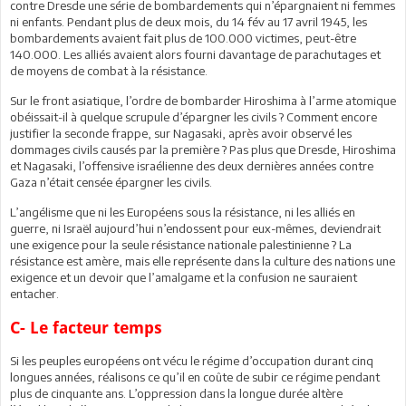
contre Dresde une série de bombardements qui n’épargnaient ni femmes
ni enfants. Pendant plus de deux mois, du 14 fév au 17 avril 1945, les
bombardements avaient fait plus de 100.000 victimes, peut-être
140.000. Les alliés avaient alors fourni davantage de parachutages et
de moyens de combat à la résistance.
Sur le front asiatique, l’ordre de bombarder Hiroshima à l’arme atomique
obéissait-il à quelque scrupule d’épargner les civils ? Comment encore
justifier la seconde frappe, sur Nagasaki, après avoir observé les
dommages civils causés par la première ? Pas plus que Dresde, Hiroshima
et Nagasaki, l’offensive israélienne des deux dernières années contre
Gaza n’était censée épargner les civils.
L’angélisme que ni les Européens sous la résistance, ni les alliés en
guerre, ni Israël aujourd’hui n’endossent pour eux-mêmes, deviendrait
une exigence pour la seule résistance nationale palestinienne ? La
résistance est amère, mais elle représente dans la culture des nations une
exigence et un devoir que l’amalgame et la confusion ne sauraient
entacher.
C- Le facteur temps
Si les peuples européens ont vécu le régime d’occupation durant cinq
longues années, réalisons ce qu’il en coûte de subir ce régime pendant
plus de cinquante ans. L’oppression dans la longue durée altère