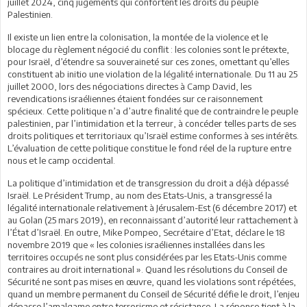
juillet 2024, cinq jugements qui confortent les droits du peuple
Palestinien.
Il existe un lien entre la colonisation, la montée de la violence et le
blocage du règlement négocié du conflit : les colonies sont le prétexte,
pour Israël, d’étendre sa souveraineté sur ces zones, omettant qu’elles
constituent ab initio une violation de la légalité internationale. Du 11 au 25
juillet 2000, lors des négociations directes à Camp David, les
revendications israéliennes étaient fondées sur ce raisonnement
spécieux. Cette politique n’a d’autre finalité que de contraindre le peuple
palestinien, par l’intimidation et la terreur, à concéder telles parts de ses
droits politiques et territoriaux qu’Israël estime conformes à ses intérêts.
L’évaluation de cette politique constitue le fond réel de la rupture entre
nous et le camp occidental.
La politique d’intimidation et de transgression du droit a déjà dépassé
Israël. Le Président Trump, au nom des Etats-Unis, a transgressé la
légalité internationale relativement à Jérusalem-Est (6 décembre 2017) et
au Golan (25 mars 2019), en reconnaissant d’autorité leur rattachement à
l’État d’Israël. En outre, Mike Pompeo, Secrétaire d’Etat, déclare le 18
novembre 2019 que « les colonies israéliennes installées dans les
territoires occupés ne sont plus considérées par les Etats-Unis comme
contraires au droit international ». Quand les résolutions du Conseil de
Sécurité ne sont pas mises en œuvre, quand les violations sont répétées,
quand un membre permanent du Conseil de Sécurité défie le droit, l’enjeu
dépasse l’amalgame entre terrorisme et résistance. La réponse tient à la