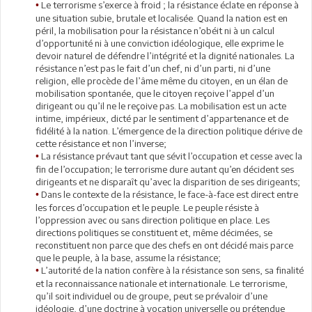
Le terrorisme s’exerce à froid ; la résistance éclate en réponse à
•
une situation subie, brutale et localisée. Quand la nation est en
péril, la mobilisation pour la résistance n’obéit ni à un calcul
d’opportunité ni à une conviction idéologique, elle exprime le
devoir naturel de défendre l’intégrité et la dignité nationales. La
résistance n’est pas le fait d’un chef, ni d’un parti, ni d’une
religion, elle procède de l’âme même du citoyen, en un élan de
mobilisation spontanée, que le citoyen reçoive l’appel d’un
dirigeant ou qu’il ne le reçoive pas. La mobilisation est un acte
intime, impérieux, dicté par le sentiment d’appartenance et de
fidélité à la nation. L’émergence de la direction politique dérive de
cette résistance et non l’inverse;
La résistance prévaut tant que sévit l’occupation et cesse avec la
•
fin de l’occupation; le terrorisme dure autant qu’en décident ses
dirigeants et ne disparaît qu’avec la disparition de ses dirigeants;
Dans le contexte de la résistance, le face-à-face est direct entre
•
les forces d’occupation et le peuple. Le peuple résiste à
l’oppression avec ou sans direction politique en place. Les
directions politiques se constituent et, même décimées, se
reconstituent non parce que des chefs en ont décidé mais parce
que le peuple, à la base, assume la résistance;
L’autorité de la nation confère à la résistance son sens, sa finalité
•
et la reconnaissance nationale et internationale. Le terrorisme,
qu’il soit individuel ou de groupe, peut se prévaloir d’une
idéologie, d’une doctrine à vocation universelle ou prétendue