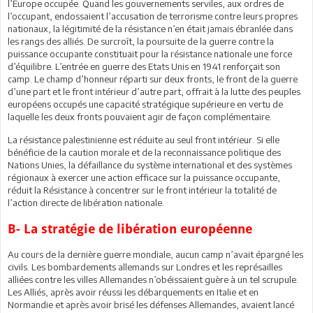
l’Europe occupée. Quand les gouvernements serviles, aux ordres de
l’occupant, endossaient l’accusation de terrorisme contre leurs propres
nationaux, la légitimité de la résistance n’en était jamais ébranlée dans
les rangs des alliés. De surcroît, la poursuite de la guerre contre la
puissance occupante constituait pour la résistance nationale une force
d’équilibre. L’entrée en guerre des Etats Unis en 1941 renforçait son
camp. Le champ d’honneur réparti sur deux fronts, le front de la guerre
d’une part et le front intérieur d’autre part, offrait à la lutte des peuples
européens occupés une capacité stratégique supérieure en vertu de
laquelle les deux fronts pouvaient agir de façon complémentaire.
La résistance palestinienne est réduite au seul front intérieur. Si elle
bénéficie de la caution morale et de la reconnaissance politique des
Nations Unies, la défaillance du système international et des systèmes
régionaux à exercer une action efficace sur la puissance occupante,
réduit la Résistance à concentrer sur le front intérieur la totalité de
l’action directe de libération nationale.
B- La stratégie de libération européenne
Au cours de la dernière guerre mondiale, aucun camp n’avait épargné les
civils. Les bombardements allemands sur Londres et les représailles
alliées contre les villes Allemandes n’obéissaient guère à un tel scrupule.
Les Alliés, après avoir réussi les débarquements en Italie et en
Normandie et après avoir brisé les défenses Allemandes, avaient lancé