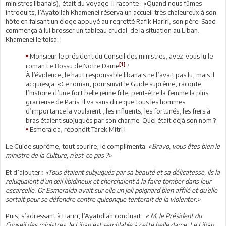
ministres libanais), était du voyage. Il raconte : «Quand nous fûmes
introduits, l’Ayatollah Khamenei réserva un accueil très chaleureux à son
hôte en faisant un éloge appuyé au regretté Rafik Hariri, son père. Saad
commença à lui brosser un tableau crucial de la situation au Liban.
Khamenei le toisa:
Monsieur le président du Conseil des ministres, avez-vous lu le
•
[1]
roman Le Bossu de Notre Dame
?
À l’évidence, le haut responsable libanais ne l’avait pas lu, mais il
acquiesça. «Ce roman, poursuivit le Guide suprême, raconte
l’histoire d’une fort belle jeune fille, peut-être la femme la plus
gracieuse de Paris. Il va sans dire que tous les hommes
d’importance la voulaient ; les influents, les fortunés, les fiers à
bras étaient subjugués par son charme. Quel était déjà son nom ?
Esmeralda, répondit Tarek Mitri !
•
Le Guide suprême, tout sourire, le complimenta:
«Bravo, vous êtes bien le
ministre de la Culture, n’est-ce pas ?»
Et d’ajouter :
«Tous étaient subjugués par sa beauté et sa délicatesse, ils la
reluquaient d’un œil libidineux et cherchaient à la faire tomber dans leur
escarcelle. Or Esmeralda avait sur elle un joli poignard bien affilé et qu’elle
sortait pour se défendre contre quiconque tenterait de la violenter.»
Puis, s’adressant à Hariri, l’Ayatollah concluait :
« M. le Président du
Conseil des ministres, le Liban est semblable à cette belle dame. Le Liban