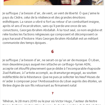
Je suffoque. J’ai besoin d’air, de vent, un vent de liberté. Ô que j’aime le
pays du Cèdre, celui de la résilience et des grandes émotions
esthétiques. La raison a vibré si fort au retour d’un combattant insigne,
après 41 ans d’incarcération, sans qu’il perde une once de ses
convictions, Georges Ibrahim Abdallah. À lui tout seul, ce nom englobe et
relie toutes les factions religieuses qui composent et décomposent ce
pays harassé d’histoire. Mais Georges Ibrahim Abdallah est un militant
communiste des temps épiques…
6
Je suffoque. J’ai besoin d’air, ne serait-ce qu’un air de musique. Ô Liban,
mon deuxième pays auquel me rattache un carthago-tyrien ADN,
accepte cet étouffé pleurement que je dédie à l’incomparable rhapsode
Ziad Rahbani, à l’artiste accompli, au dramaturge engagé, au soutien
indéfectible de la Résistance. Que ne puis-je solliciter les Neuf Muses de
m’aider à composer pour l’Ambassadrice du Liban auprès des étoiles, un
thrène digne de son fils retournant au firmament natal.
7
Téhéran, le 28 mars 2010 ou le jour où Victor Hugo, l’auteur de Notre