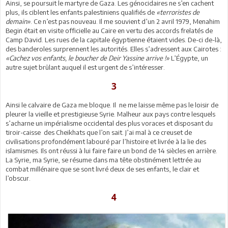
Ainsi, se poursuit le martyre de Gaza. Les génocidaires ne s’en cachent
plus, ils ciblent les enfants palestiniens qualifiés de
«terroristes de
demain»
. Ce n’est pas nouveau. Il me souvient d’un 2 avril 1979, Menahim
Begin était en visite officielle au Caire en vertu des accords frelatés de
Camp David. Les rues de la capitale égyptienne étaient vides. De-ci de-là,
des banderoles surprennent les autorités. Elles s’adressent aux Cairotes :
«Cachez vos enfants, le boucher de Deir Yassine arrive !»
L’Égypte, un
autre sujet brûlant auquel il est urgent de s’intéresser.
3
Ainsi le calvaire de Gaza me bloque. Il ne me laisse même pas le loisir de
pleurer la vieille et prestigieuse Syrie. Malheur aux pays contre lesquels
s’acharne un impérialisme occidental des plus voraces et disposant du
tiroir-caisse des Cheikhats que l’on sait. J’ai mal à ce creuset de
civilisations profondément labouré par l’histoire et livrée à la lie des
islamismes. Ils ont réussi à lui faire faire un bond de 14 siècles en arrière.
La Syrie, ma Syrie, se résume dans ma tête obstinément lettrée au
combat millénaire que se sont livré deux de ses enfants, le clair et
l’obscur.
4