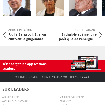
ARTICLE PRÉCÉDENT
ARTICLE SUIVANT
Ridha Bergaoui: Et si on
Enthalpie et âme: une
cultivait le gingembre ...
poétique de l’énergie ...
Téléchargez les applications
Leaders
PARTENAIRES
DOSSIERS
LEADERS TV
SUCCESS STORY
OPINIONS
TENDANCE
SUR LEADERS
Actualités Tunisie
Annuaire des entreprises
Annuaire de personnalités
Plan du site