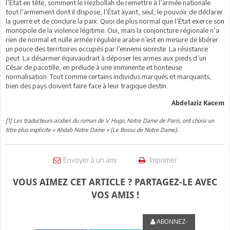
l’État en tête, somment le Hezbollah de remettre à l’armée nationale
tout l’armement dont il dispose, l’État ayant, seul, le pouvoir de déclarer
la guerre et de conclure la paix. Quoi de plus normal que l’État exerce son
monopole de la violence légitime. Oui, mais la conjoncture régionale n’a
rien de normal et nulle armée régulière arabe n’est en mesure de libérer
un pouce des territoires occupés par l’ennemi sioniste. La résistance
peut. La désarmer équivaudrait à déposer les armes aux pieds d’un
César de pacotille, en prélude à une imminente et honteuse
normalisation. Tout comme certains individus marqués et marquants,
bien des pays doivent faire face à leur tragique destin.
Abdelaziz Kacem
[1] Les traducteurs arabes du roman de V. Hugo, Notre Dame de Paris, ont choisi un
titre plus explicite « Ahdab Notre Dame » (Le Bossu de Notre Dame).
Envoyer à un ami
Imprimer
VOUS AIMEZ CET ARTICLE ? PARTAGEZ-LE AVEC
VOS AMIS !
ABONNEZ-