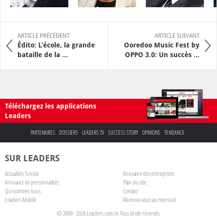
ARTICLE PRÉCÉDENT
ARTICLE SUIVANT
Édito: L’école, la grande
Ooredoo Music Fest by
bataille de la ...
OPPO 3.0: Un succès ...
Téléchargez les applications
Leaders
PARTENAIRES
DOSSIERS
LEADERS TV
SUCCESS STORY
OPINIONS
TENDANCE
SUR LEADERS
Actualités Tunisie
Annuaire des entreprises
Annuaire de personnalités
Plan du site
Qui sommes nous
Contact
Leaders Mobile
Abonnez-vous au mensuel
© 2009 - 2026 Leaders.com.tn Tous droits réservés.