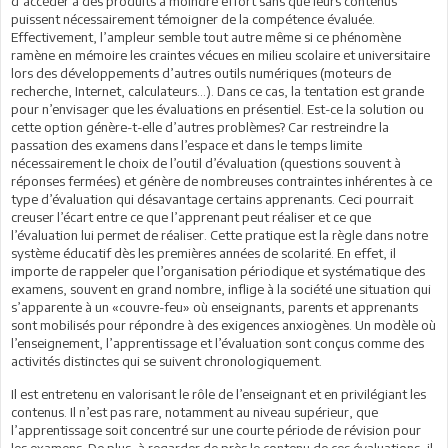
d’accéder à des produits à moindre effort sans que leurs contenus
puissent nécessairement témoigner de la compétence évaluée.
Effectivement, l’ampleur semble tout autre même si ce phénomène
ramène en mémoire les craintes vécues en milieu scolaire et universitaire
lors des développements d’autres outils numériques (moteurs de
recherche, Internet, calculateurs…). Dans ce cas, la tentation est grande
pour n’envisager que les évaluations en présentiel. Est-ce la solution ou
cette option génère-t-elle d’autres problèmes? Car restreindre la
passation des examens dans l’espace et dans le temps limite
nécessairement le choix de l’outil d’évaluation (questions souvent à
réponses fermées) et génère de nombreuses contraintes inhérentes à ce
type d’évaluation qui désavantage certains apprenants. Ceci pourrait
creuser l’écart entre ce que l’apprenant peut réaliser et ce que
l’évaluation lui permet de réaliser. Cette pratique est la règle dans notre
système éducatif dès les premières années de scolarité. En effet, il
importe de rappeler que l’organisation périodique et systématique des
examens, souvent en grand nombre, inflige à la société une situation qui
s’apparente à un «couvre-feu» où enseignants, parents et apprenants
sont mobilisés pour répondre à des exigences anxiogènes. Un modèle où
l’enseignement, l’apprentissage et l’évaluation sont conçus comme des
activités distinctes qui se suivent chronologiquement.
Il est entretenu en valorisant le rôle de l’enseignant et en privilégiant les
contenus. Il n’est pas rare, notamment au niveau supérieur, que
l’apprentissage soit concentré sur une courte période de révision pour