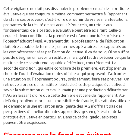
Cette vigilance ne doit pas dissimuler le problème central de la pratique
évaluative qui est toujours le même: comment permettre à l’apprenant
de «faire ses preuves», c’est-à-dire de fournir de vraies manifestations
probantes de la réalité de ses acquis ? Pour cela, un retour aux
fondamentaux de la pratique évaluative peut être éclairant. Celle-ci
requiert deux conditions : la première est d’avoir une idée précise de
l’objectif éducatif visé. Autrement dit, le professionnel de l’éducation
doit être capable de formuler, en termes opératoires, les capacités ou
les compétences visées par l’action éducative. Il va de soi qu’il ne suffira
pas de désigner un savoir à restituer, mais qu’il faudra préciser ce que la
maitrise de ce savoir rend capable d’effectuer, concrètement. La
seconde condition, qui est le corollaire de la première, est d’opérer un
choix de l’outil d’évaluation et des «tâches» qui proposent d’affronter
une situation où l’apprenant pourra, précisément, faire ses preuves. On
retrouve alors ce qui constitue l’obstacle à cette pratique évaluative à
savoir la substitution du travail humain par une production délivrée par
l’IAG en laissant croire que cette dernière est celle de l’apprenant. Au-
delà du problème moral sur la possibilité de fraude, il serait plus utile de
se demander si une utilisation intelligente des IAG n’offrirait pas des
perspectives d’amélioration des apprentissages en général et de la
pratique évaluative en particulier. Dans ce cadre, quelques pistes
peuvent être esquissées.