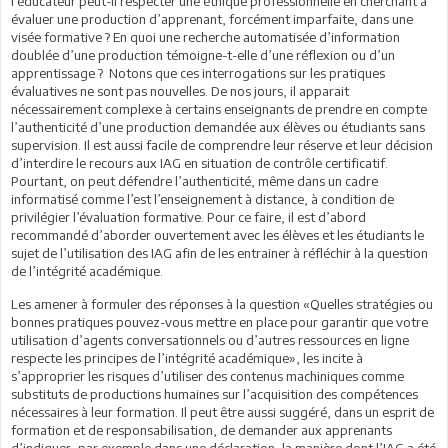
l’éducateur peut-il respecter une éthique professionnelle en cherchant à
évaluer une production d’apprenant, forcément imparfaite, dans une
visée formative ? En quoi une recherche automatisée d’information
doublée d’une production témoigne-t-elle d’une réflexion ou d’un
apprentissage ? Notons que ces interrogations sur les pratiques
évaluatives ne sont pas nouvelles. De nos jours, il apparait
nécessairement complexe à certains enseignants de prendre en compte
l’authenticité d’une production demandée aux élèves ou étudiants sans
supervision. Il est aussi facile de comprendre leur réserve et leur décision
d’interdire le recours aux IAG en situation de contrôle certificatif.
Pourtant, on peut défendre l’authenticité, même dans un cadre
informatisé comme l’est l’enseignement à distance, à condition de
privilégier l’évaluation formative. Pour ce faire, il est d’abord
recommandé d’aborder ouvertement avec les élèves et les étudiants le
sujet de l’utilisation des IAG afin de les entrainer à réfléchir à la question
de l’intégrité académique.
Les amener à formuler des réponses à la question «Quelles stratégies ou
bonnes pratiques pouvez-vous mettre en place pour garantir que votre
utilisation d’agents conversationnels ou d’autres ressources en ligne
respecte les principes de l’intégrité académique», les incite à
s’approprier les risques d’utiliser des contenus machiniques comme
substituts de productions humaines sur l’acquisition des compétences
nécessaires à leur formation. Il peut être aussi suggéré, dans un esprit de
formation et de responsabilisation, de demander aux apprenants