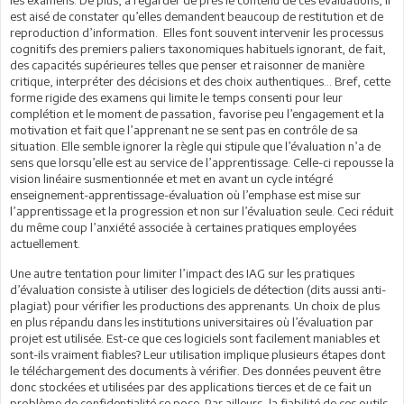
les examens. De plus, à regarder de près le contenu de ces évaluations, il
est aisé de constater qu’elles demandent beaucoup de restitution et de
reproduction d’information. Elles font souvent intervenir les processus
cognitifs des premiers paliers taxonomiques habituels ignorant, de fait,
des capacités supérieures telles que penser et raisonner de manière
critique, interpréter des décisions et des choix authentiques… Bref, cette
forme rigide des examens qui limite le temps consenti pour leur
complétion et le moment de passation, favorise peu l’engagement et la
motivation et fait que l’apprenant ne se sent pas en contrôle de sa
situation. Elle semble ignorer la règle qui stipule que l’évaluation n’a de
sens que lorsqu’elle est au service de l’apprentissage. Celle-ci repousse la
vision linéaire susmentionnée et met en avant un cycle intégré
enseignement-apprentissage-évaluation où l’emphase est mise sur
l’apprentissage et la progression et non sur l’évaluation seule. Ceci réduit
du même coup l’anxiété associée à certaines pratiques employées
actuellement.
Une autre tentation pour limiter l’impact des IAG sur les pratiques
d’évaluation consiste à utiliser des logiciels de détection (dits aussi anti-
plagiat) pour vérifier les productions des apprenants. Un choix de plus
en plus répandu dans les institutions universitaires où l’évaluation par
projet est utilisée. Est-ce que ces logiciels sont facilement maniables et
sont-ils vraiment fiables? Leur utilisation implique plusieurs étapes dont
le téléchargement des documents à vérifier. Des données peuvent être
donc stockées et utilisées par des applications tierces et de ce fait un
problème de confidentialité se pose. Par ailleurs, la fiabilité de ces outils