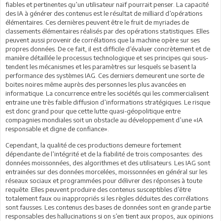
fiables et pertinentes qu’un utilisateur naïf pourrait penser. La capacité
des IA à générer des contenus est le résultat de milliard d’opérations
élémentaires. Ces dernières peuvent être le fruit de myriades de
classements élémentaires réalisés par des opérations statistiques. Elles
peuvent aussi provenir de corrélations que la machine opère sur ses
propres données. De ce fait, il est difficile d’évaluer concrètement et de
manière détaillée le processus technologique et ses principes qui sous-
tendent les mécanismes et les paramètres sur lesquels se basent la
performance des systèmes IAG. Ces derniers demeurent une sorte de
boites noires même auprès des personnes les plus avancées en
informatique. La concurrence entre les sociétés qui les commercialisent
entraine une très faible diffusion d’informations stratégiques. Le risque
est donc grand pour que cette lutte quasi-géopolitique entre
compagnies mondiales soit un obstacle au développement d’une «IA
responsable et digne de confiance».
Cependant, la qualité de ces productions demeure fortement
dépendante de l’intégrité et de la fiabilité de trois composantes: des
données moissonnées, des algorithmes et des utilisateurs. Les IAG sont
entrainées sur des données morcelées, moissonnées en général sur les
réseaux sociaux et programmées pour délivrer des réponses à toute
requête. Elles peuvent produire des contenus susceptibles d’être
totalement faux ou inappropriés si les règles déduites des corrélations
sont fausses. Les contenus des bases de données sont en grande partie
responsables des hallucinations si on s’en tient aux propos, aux opinions