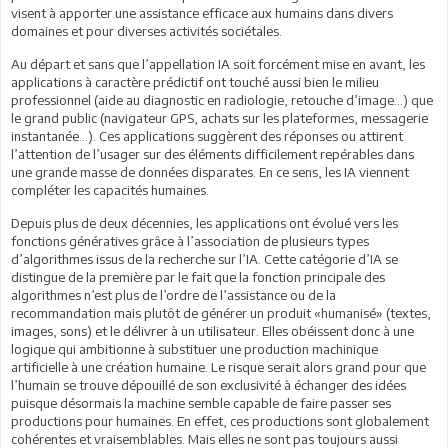
visent à apporter une assistance efficace aux humains dans divers
domaines et pour diverses activités sociétales.
Au départ et sans que l’appellation IA soit forcément mise en avant, les
applications à caractère prédictif ont touché aussi bien le milieu
professionnel (aide au diagnostic en radiologie, retouche d’image…) que
le grand public (navigateur GPS, achats sur les plateformes, messagerie
instantanée…). Ces applications suggèrent des réponses ou attirent
l’attention de l’usager sur des éléments difficilement repérables dans
une grande masse de données disparates. En ce sens, les IA viennent
compléter les capacités humaines.
Depuis plus de deux décennies, les applications ont évolué vers les
fonctions génératives grâce à l’association de plusieurs types
d’algorithmes issus de la recherche sur l’IA. Cette catégorie d’IA se
distingue de la première par le fait que la fonction principale des
algorithmes n’est plus de l’ordre de l’assistance ou de la
recommandation mais plutôt de générer un produit «humanisé» (textes,
images, sons) et le délivrer à un utilisateur. Elles obéissent donc à une
logique qui ambitionne à substituer une production machinique
artificielle à une création humaine. Le risque serait alors grand pour que
l’humain se trouve dépouillé de son exclusivité à échanger des idées
puisque désormais la machine semble capable de faire passer ses
productions pour humaines. En effet, ces productions sont globalement
cohérentes et vraisemblables. Mais elles ne sont pas toujours aussi