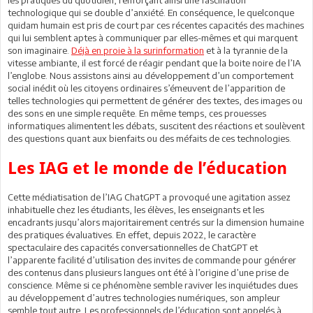
technologique qui se double d’anxiété. En conséquence, le quelconque
quidam humain est pris de court par ces récentes capacités des machines
qui lui semblent aptes à communiquer par elles-mêmes et qui marquent
son imaginaire.
Déjà en proie à la surinformation
et à la tyrannie de la
vitesse ambiante, il est forcé de réagir pendant que la boite noire de l’IA
l’englobe. Nous assistons ainsi au développement d’un comportement
social inédit où les citoyens ordinaires s’émeuvent de l’apparition de
telles technologies qui permettent de générer des textes, des images ou
des sons en une simple requête. En même temps, ces prouesses
informatiques alimentent les débats, suscitent des réactions et soulèvent
des questions quant aux bienfaits ou des méfaits de ces technologies.
Les IAG et le monde de l’éducation
Cette médiatisation de l’IAG ChatGPT a provoqué une agitation assez
inhabituelle chez les étudiants, les élèves, les enseignants et les
encadrants jusqu’alors majoritairement centrés sur la dimension humaine
des pratiques évaluatives. En effet, depuis 2022, le caractère
spectaculaire des capacités conversationnelles de ChatGPT et
l’apparente facilité d’utilisation des invites de commande pour générer
des contenus dans plusieurs langues ont été à l’origine d’une prise de
conscience. Même si ce phénomène semble raviver les inquiétudes dues
au développement d’autres technologies numériques, son ampleur
semble tout autre. Les professionnels de l’éducation sont appelés à