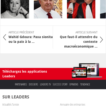
ARTICLE PRÉCÉDENT
ARTICLE SUIVANT
Wahid Gdoura: Paxa sionita
Que faut-il attendre du
ou la paix à la ...
contexte
macroéconomique ...
Téléchargez les applications
Leaders
PARTENAIRES
DOSSIERS
LEADERS TV
SUCCESS STORY
OPINIONS
TENDANCE
SUR LEADERS
Actualités Tunisie
Annuaire des entreprises