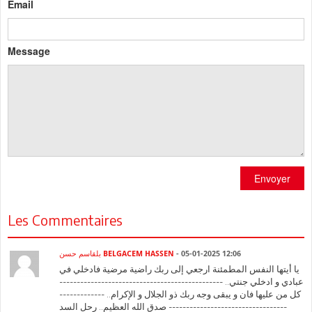
Email
Message
Envoyer
Les Commentaires
بلقاسم حسن BELGACEM HASSEN
- 05-01-2025 12:06
يا أيتها النفس المطمئنة ارجعي إلى ربك راضية مرضية فادخلي في
عبادي و ادخلي جنتي.. -----------------------------------------------
كل من عليها فان و يبقى وجه ربك ذو الجلال و الإكرام.. -------------
---------------------------------- صدق الله العظيم.. رحل السد