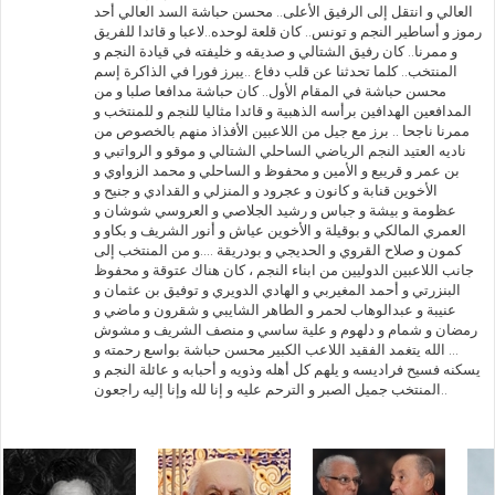
العالي و انتقل إلى الرفيق الأعلى.. محسن حباشة السد العالي أحد
رموز و أساطير النجم و تونس.. كان قلعة لوحده..لاعبا و قائدا للفريق
و ممرنا.. كان رفيق الشتالي و صديقه و خليفته في قيادة النجم و
المنتخب.. كلما تحدثنا عن قلب دفاع ..يبرز فورا في الذاكرة إسم
محسن حباشة في المقام الأول.. كان حباشة مدافعا صلبا و من
المدافعين الهدافين برأسه الذهبية و قائدا مثاليا للنجم و للمنتخب و
ممرنا ناجحا .. برز مع جيل من اللاعبين الأفذاذ منهم بالخصوص من
ناديه العتيد النجم الرياضي الساحلي الشتالي و موقو و الرواتبي و
بن عمر و قريبع و الأمين و محفوظ و الساحلي و محمد الزواوي و
الأخوين قنابة و كانون و عجرود و المنزلي و القدادي و جنيح و
عظومة و بيشة و جباس و رشيد الجلاصي و العروسي شوشان و
العمري المالكي و بوقيلة و الأخوين عياش و أنور الشريف و بكاو و
كمون و صلاح القروي و الحديجي و بودريقة ....و من المنتخب إلى
جانب اللاعبين الدوليين من ابناء النجم ، كان هناك عتوقة و محفوظ
البنزرتي و أحمد المغيربي و الهادي الدويري و توفيق بن عثمان و
عنيبة و عبدالوهاب لحمر و الطاهر الشايبي و شقرون و ماضي و
رمضان و شمام و دلهوم و علية ساسي و منصف الشريف و مشوش
... الله يتغمد الفقيد اللاعب الكبير محسن حباشة بواسع رحمته و
يسكنه فسيح فراديسه و يلهم كل أهله وذويه و أحبابه و عائلة النجم و
المنتخب جميل الصبر و الترحم عليه و إنا لله وإنا إليه راجعون..