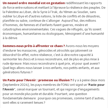
redéfinissant les rapports
Un nouvel ordre mondial est en gestation
de force entre nations et mettant à l’épreuve la résilience des peuples. De
la Palestine au Liban, de la Syrie à l’Irak, du Yémen au Soudan, sans
oublier la Libye et d'autres nations, la liste de conflits et de désastres,
planifiée ou subie, continue de s’allonger. Aujourd’hui, des millions
d’hommes, de femmes et d’enfants fuient guerres, misère et
catastrophes environnementales. Ces vagues de réfugiés, qu’ils soient
économiques, humanitaires ou écologiques, témoignent d’une humanité
à la dérive.
Avons-nous les moyens
Sommes-nous prêts à affronter ce chaos ?
d’endurer les massacres, génocides et atrocités qui jalonnent ce
désordre? En effet, notre résilience, c’est-à-dire notre capacité à
surmonter les chocs et à nous reconstruire, est de plus en plus mise à
rude épreuve. Mais nous reconstruire à quel prix, et pour quel avenir?
Quel legs allons-nous laisser à nos enfants, nos petits-enfants, et aux
générations futures ?
Il y a à peine deux mois
Un Pacte pour l’Avenir : promesse ou illusion ?
(Septembre 2024), les pays membres de l'ONU ont signé un
‘Pacte pour
, censé marquer un tournant, et qui regorge d’engagements
l’Avenir’
pour un monde plus juste et durable. Pourtant, une question
fondamentale demeure : pourquoi ces promesses, comme tant d’autres,
sont-elles si rarement tenues ?