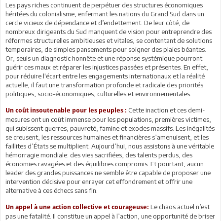
Les pays riches continuent de perpétuer des structures économiques
héritées du colonialisme, enfermant les nations du Grand Sud dans un
cercle vicieux de dépendance et d’endettement. De leur côté, de
nombreux dirigeants du Sud manquent de vision pour entreprendre des
réformes structurelles ambitieuses et vitales, se contentant de solutions
temporaires, de simples pansements pour soigner des plaies béantes.
Or, seuls un diagnostic honnête et une réponse systémique pourront
guérir ces maux et réparer les injustices passées et présentes. En effet,
pour réduire l'écart entre les engagements internationaux et la réalité
actuelle, il faut une transformation profonde et radicale des priorités
politiques, socio-économiques, culturelles et environnementales.
Cette inaction et ces demi-
Un coût insoutenable pour les peuples :
mesures ont un coût immense pour les populations, premières victimes,
qui subissent guerres, pauvreté, famine et exodes massifs. Les inégalités
se creusent, les ressources humaines et financières s’amenuisent, et les
faillites d’États se multiplient. Aujourd’hui, nous assistons à une véritable
hémorragie mondiale: des vies sacrifiées, des talents perdus, des
économies ravagées et des équilibres compromis. Et pourtant, aucun
leader des grandes puissances ne semble être capable de proposer une
intervention décisive pour enrayer cet effondrement et offrir une
alternative à ces échecs sans fin.
Le chaos actuel n’est
Un appel à une action collective et courageuse:
pas une fatalité. Il constitue un appel à l’action, une opportunité de briser