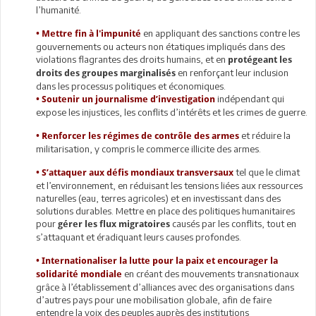
l’humanité.
en appliquant des sanctions contre les
•
Mettre fin à l'impunité
gouvernements ou acteurs non étatiques impliqués dans des
violations flagrantes des droits humains, et en
protégeant les
en renforçant leur inclusion
droits des groupes marginalisés
dans les processus politiques et économiques.
indépendant qui
•
Soutenir un journalisme d’investigation
expose les injustices, les conflits d’intérêts et les crimes de guerre.
et réduire la
•
Renforcer les régimes de contrôle des armes
militarisation, y compris le commerce illicite des armes.
tel que le climat
•
S’attaquer aux défis mondiaux transversaux
et l’environnement, en réduisant les tensions liées aux ressources
naturelles (eau, terres agricoles) et en investissant dans des
solutions durables. Mettre en place des politiques humanitaires
pour
causés par les conflits, tout en
gérer les flux migratoires
s’attaquant et éradiquant leurs causes profondes.
•
Internationaliser la lutte pour la paix et encourager la
en créant des mouvements transnationaux
solidarité mondiale
grâce à l’établissement d’alliances avec des organisations dans
d’autres pays pour une mobilisation globale, afin de faire
entendre la voix des peuples auprès des institutions