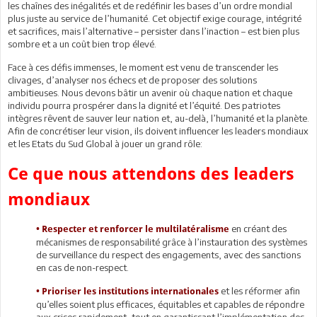
les chaînes des inégalités et de redéfinir les bases d’un ordre mondial
plus juste au service de l’humanité. Cet objectif exige courage, intégrité
et sacrifices, mais l’alternative – persister dans l’inaction – est bien plus
sombre et a un coût bien trop élevé.
Face à ces défis immenses, le moment est venu de transcender les
clivages, d’analyser nos échecs et de proposer des solutions
ambitieuses. Nous devons bâtir un avenir où chaque nation et chaque
individu pourra prospérer dans la dignité et l’équité. Des patriotes
intègres rêvent de sauver leur nation et, au-delà, l’humanité et la planète.
Afin de concrétiser leur vision, ils doivent influencer les leaders mondiaux
et les Etats du Sud Global à jouer un grand rôle:
Ce que nous attendons des leaders
mondiaux
en créant des
•
Respecter et renforcer le multilatéralisme
mécanismes de responsabilité grâce à l’instauration des systèmes
de surveillance du respect des engagements, avec des sanctions
en cas de non-respect.
et les réformer afin
•
Prioriser les institutions internationales
qu’elles soient plus efficaces, équitables et capables de répondre
aux crises rapidement, tout en garantissant l’implémentation des