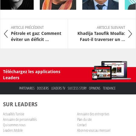
ARTICLE PRÉCÉDENT
ARTICLE SUIVANT
Pétrole et gaz: Comment
Khadija Taoufik Moalla:
éviter un déficit ...
Faut-il traverser un ...
Téléchargez les applications
Leaders
PARTENAIRES
DOSSIERS
LEADERS TV
SUCCESS STORY
OPINIONS
TENDANCE
SUR LEADERS
Actualités Tunisie
Annuaire des entreprises
Annuaire de personnalités
Plan du site
Qui sommes nous
Contact
Leaders Mobile
Abonnez-vous au mensuel