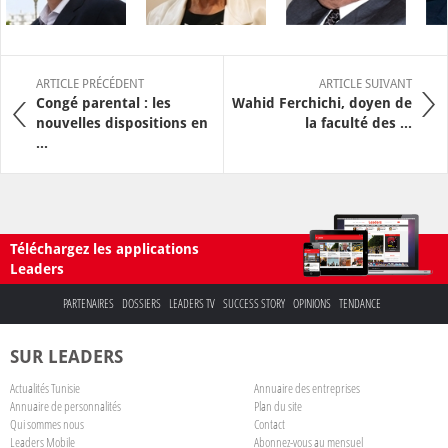
ARTICLE PRÉCÉDENT
ARTICLE SUIVANT
Congé parental : les
Wahid Ferchichi, doyen de
nouvelles dispositions en
la faculté des ...
...
Téléchargez les applications
Leaders
PARTENAIRES
DOSSIERS
LEADERS TV
SUCCESS STORY
OPINIONS
TENDANCE
SUR LEADERS
Actualités Tunisie
Annuaire des entreprises
Annuaire de personnalités
Plan du site
Qui sommes nous
Contact
Leaders Mobile
Abonnez-vous au mensuel