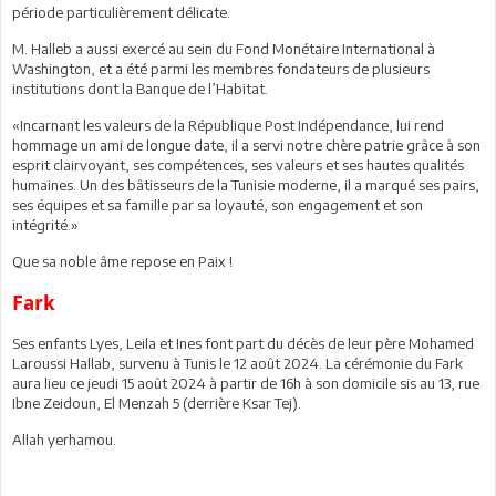
période particulièrement délicate.
M. Halleb a aussi exercé au sein du Fond Monétaire International à
Washington, et a été parmi les membres fondateurs de plusieurs
institutions dont la Banque de l’Habitat.
«Incarnant les valeurs de la République Post Indépendance, lui rend
hommage un ami de longue date, il a servi notre chère patrie grâce à son
esprit clairvoyant, ses compétences, ses valeurs et ses hautes qualités
humaines. Un des bâtisseurs de la Tunisie moderne, il a marqué ses pairs,
ses équipes et sa famille par sa loyauté, son engagement et son
intégrité.»
Que sa noble âme repose en Paix !
Fark
Ses enfants Lyes, Leila et Ines font part du décès de leur père Mohamed
Laroussi Hallab, survenu à Tunis le 12 août 2024. La cérémonie du Fark
aura lieu ce jeudi 15 août 2024 à partir de 16h à son domicile sis au 13, rue
Ibne Zeidoun, El Menzah 5 (derrière Ksar Tej).
Allah yerhamou.