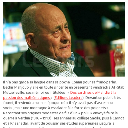
Il n’a pas gardé sa langue dans sa poche. Connu pour sa franc-parler,
Béchir Mahjoub y allé en toute sincérité en présentant vendredi à Al Kitab
Mutuelleville, ses mémoires intitulées : «
Des sardines de Mahdia à la
passion des mathématiques
» (
Éditions Leaders
). Devant un public très
fourni, il reviendra sur son époque où « il n’y avait pas d’ascenseur
social, mais une montagne à escalader à la force des poignets ».
Racontant ses origines modestes de fils d’un « poilu » envoyé faire la
guerre à Verdun (1916 – 1919), ses années au collège Sadiki, puis à Carnot
et à Khaznadar, avant de pousser ses études supérieures jusqu’à la