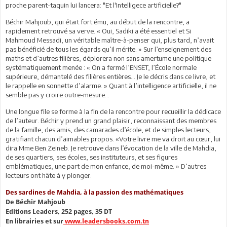
proche parent-taquin lui lancera: "Et l'Intelligece artificielle?"
Béchir Mahjoub, qui était fort ému, au début de la rencontre, a
rapidement retrouvé sa verve. « Oui, Sadiki a été essentiel et Si
Mahmoud Messadi, un véritable maître-à-penser qui, plus tard, n’avait
pas bénéficié de tous les égards qu’il mérite. » Sur l’enseignement des
maths et d’autres filières, déplorera non sans amertume une politique
systématiquement menée : « On a fermé l’ENSET, l’École normale
supérieure, démantelé des filières entières… Je le décris dans ce livre, et
le rappelle en sonnette d’alarme. » Quant à l’intelligence artificielle, il ne
semble pas y croire outre-mesure…
Une longue file se forme à la fin de la rencontre pour recueillir la dédicace
de l’auteur. Béchir y prend un grand plaisir, reconnaissant des membres
de la famille, des amis, des camarades d’école, et de simples lecteurs,
gratifiant chacun d’aimables propos. «Votre livre me va droit au cœur, lui
dira Mme Ben Zeineb. Je retrouve dans l’évocation de la ville de Mahdia,
de ses quartiers, ses écoles, ses instituteurs, et ses figures
emblématiques, une part de mon enfance, de moi-même. » D’autres
lecteurs ont hâte à y plonger.
Des sardines de Mahdia, à la passion des mathématiques
De Béchir Mahjoub
Editions Leaders, 252 pages, 35 DT
En librairies et sur
www.leadersbooks.com.tn