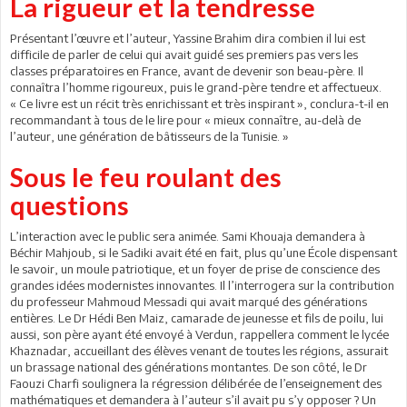
La rigueur et la tendresse
Présentant l’œuvre et l’auteur, Yassine Brahim dira combien il lui est
difficile de parler de celui qui avait guidé ses premiers pas vers les
classes préparatoires en France, avant de devenir son beau-père. Il
connaîtra l’homme rigoureux, puis le grand-père tendre et affectueux.
« Ce livre est un récit très enrichissant et très inspirant », conclura-t-il en
recommandant à tous de le lire pour « mieux connaître, au-delà de
l’auteur, une génération de bâtisseurs de la Tunisie. »
Sous le feu roulant des
questions
L’interaction avec le public sera animée. Sami Khouaja demandera à
Béchir Mahjoub, si le Sadiki avait été en fait, plus qu’une École dispensant
le savoir, un moule patriotique, et un foyer de prise de conscience des
grandes idées modernistes innovantes. Il l’interrogera sur la contribution
du professeur Mahmoud Messadi qui avait marqué des générations
entières. Le Dr Hédi Ben Maiz, camarade de jeunesse et fils de poilu, lui
aussi, son père ayant été envoyé à Verdun, rappellera comment le lycée
Khaznadar, accueillant des élèves venant de toutes les régions, assurait
un brassage national des générations montantes. De son côté, le Dr
Faouzi Charfi soulignera la régression délibérée de l’enseignement des
mathématiques et demandera à l’auteur s’il avait pu s’y opposer ? Un