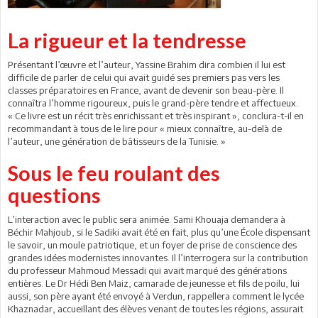
La rigueur et la tendresse
Présentant l’œuvre et l’auteur, Yassine Brahim dira combien il lui est
difficile de parler de celui qui avait guidé ses premiers pas vers les
classes préparatoires en France, avant de devenir son beau-père. Il
connaîtra l’homme rigoureux, puis le grand-père tendre et affectueux.
« Ce livre est un récit très enrichissant et très inspirant », conclura-t-il en
recommandant à tous de le lire pour « mieux connaître, au-delà de
l’auteur, une génération de bâtisseurs de la Tunisie. »
Sous le feu roulant des
questions
L’interaction avec le public sera animée. Sami Khouaja demandera à
Béchir Mahjoub, si le Sadiki avait été en fait, plus qu’une École dispensant
le savoir, un moule patriotique, et un foyer de prise de conscience des
grandes idées modernistes innovantes. Il l’interrogera sur la contribution
du professeur Mahmoud Messadi qui avait marqué des générations
entières. Le Dr Hédi Ben Maiz, camarade de jeunesse et fils de poilu, lui
aussi, son père ayant été envoyé à Verdun, rappellera comment le lycée
Khaznadar, accueillant des élèves venant de toutes les régions, assurait