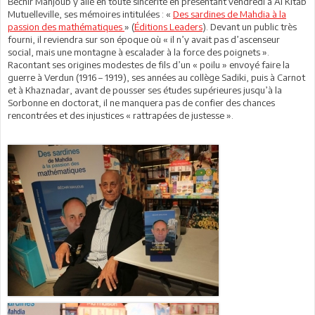
Béchir Mahjoub y allé en toute sincérité en présentant vendredi à Al Kitab
Mutuelleville, ses mémoires intitulées : «
Des sardines de Mahdia à la
passion des mathématiques
» (
Éditions Leaders
). Devant un public très
fourni, il reviendra sur son époque où « il n’y avait pas d’ascenseur
social, mais une montagne à escalader à la force des poignets ».
Racontant ses origines modestes de fils d’un « poilu » envoyé faire la
guerre à Verdun (1916 – 1919), ses années au collège Sadiki, puis à Carnot
et à Khaznadar, avant de pousser ses études supérieures jusqu’à la
Sorbonne en doctorat, il ne manquera pas de confier des chances
rencontrées et des injustices « rattrapées de justesse ».