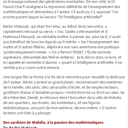
un brassage national des générations montantes. De son côté, le Dr
Faouzi Charfi soulignera la régression délibérée de l’enseignement des
mathématiques et demandera à l’auteur s’il avait pu s’y opposer ? Un
proche parent-taquin lui lancera: "Et l'Intelligece artificielle?"
Béchir Mahjoub, qui était fort ému, au début de la rencontre, a
rapidement retrouvé sa verve. « Oui, Sadiki a été essentiel et Si
Mahmoud Messadi, un véritable maître-à-penser qui, plus tard, n’avait
pas bénéficié de tous les égards qu’il mérite. » Sur l’enseignement des
maths et d’autres filières, déplorera non sans amertume une politique
systématiquement menée : « On a fermé l’ENSET, l’École normale
supérieure, démantelé des filières entières… Je le décris dans ce livre, et
le rappelle en sonnette d’alarme. » Quant à l’intelligence artificielle, il ne
semble pas y croire outre-mesure…
Une longue file se forme à la fin de la rencontre pour recueillir la dédicace
de l’auteur. Béchir y prend un grand plaisir, reconnaissant des membres
de la famille, des amis, des camarades d’école, et de simples lecteurs,
gratifiant chacun d’aimables propos. «Votre livre me va droit au cœur, lui
dira Mme Ben Zeineb. Je retrouve dans l’évocation de la ville de Mahdia,
de ses quartiers, ses écoles, ses instituteurs, et ses figures
emblématiques, une part de mon enfance, de moi-même. » D’autres
lecteurs ont hâte à y plonger.
Des sardines de Mahdia, à la passion des mathématiques
De Béchir Mahjoub