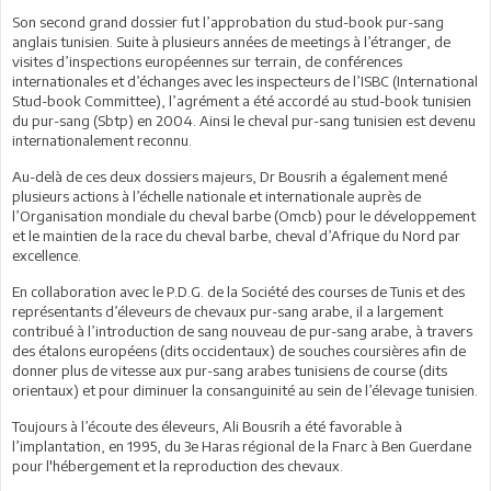
Son second grand dossier fut l’approbation du stud-book pur-sang
anglais tunisien. Suite à plusieurs années de meetings à l’étranger, de
visites d’inspections européennes sur terrain, de conférences
internationales et d’échanges avec les inspecteurs de l’ISBC (International
Stud-book Committee), l’agrément a été accordé au stud-book tunisien
du pur-sang (Sbtp) en 2004. Ainsi le cheval pur-sang tunisien est devenu
internationalement reconnu.
Au-delà de ces deux dossiers majeurs, Dr Bousrih a également mené
plusieurs actions à l’échelle nationale et internationale auprès de
l’Organisation mondiale du cheval barbe (Omcb) pour le développement
et le maintien de la race du cheval barbe, cheval d’Afrique du Nord par
excellence.
En collaboration avec le P.D.G. de la Société des courses de Tunis et des
représentants d’éleveurs de chevaux pur-sang arabe, il a largement
contribué à l’introduction de sang nouveau de pur-sang arabe, à travers
des étalons européens (dits occidentaux) de souches coursières afin de
donner plus de vitesse aux pur-sang arabes tunisiens de course (dits
orientaux) et pour diminuer la consanguinité au sein de l’élevage tunisien.
Toujours à l’écoute des éleveurs, Ali Bousrih a été favorable à
l’implantation, en 1995, du 3e Haras régional de la Fnarc à Ben Guerdane
pour l'hébergement et la reproduction des chevaux.