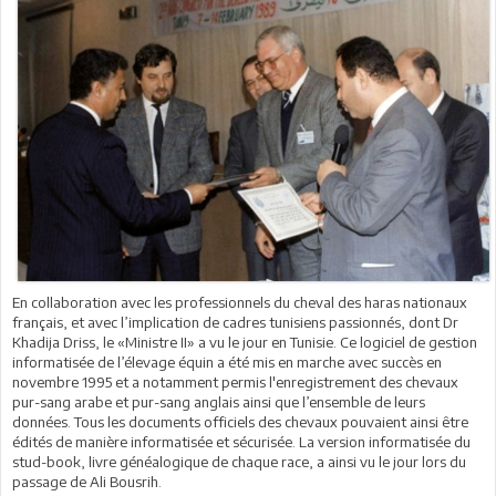
En collaboration avec les professionnels du cheval des haras nationaux
français, et avec l’implication de cadres tunisiens passionnés, dont Dr
Khadija Driss, le «Ministre II» a vu le jour en Tunisie. Ce logiciel de gestion
informatisée de l’élevage équin a été mis en marche avec succès en
novembre 1995 et a notamment permis l'enregistrement des chevaux
pur-sang arabe et pur-sang anglais ainsi que l’ensemble de leurs
données. Tous les documents officiels des chevaux pouvaient ainsi être
édités de manière informatisée et sécurisée. La version informatisée du
stud-book, livre généalogique de chaque race, a ainsi vu le jour lors du
passage de Ali Bousrih.