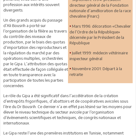
profession aux intérêts souvent
directeur général de la Fondation
divergents.
nationale d’amélioration de la race
chevaline (Fnarc)
Un des grands acquis du passage
d’Ali Bousrih a porté sur
Mars 1996: décoration «Chevalier
•
l’organisation de la filière au travers
de l’Ordre de la République»
du contrôle des niveaux de
décernée par le Président de la
production, par le biais des quotas
République
d’importation des reproducteurs et
la régulation du marché par des
Juillet 1999: médecin vétérinaire
•
opérations multiples, orchestrées
inspecteur général
par le Gipa. L’attribution des quotas
Novembre 2001: Départ à la
•
était effectuée de façon collégiale et
retraite
en toute transparence avec la
participation de toutes les parties
concernées.
Le rôle du Gipa a été significatif dans l’accélération de la création
d’entrepôts frigorifiques, d’abattoirs et de coopératives avicoles sous
l’ère du Dr Bousrih. Ce dernier n’a en effet pas lésiné sur les moyens pour
élever le niveau technique du secteur avicole par l’organisation
d’évènements scientifiques et techniques, de congrès nationaux et
internationaux.
Le Gipa reste l’une des premières institutions en Tunisie, notamment