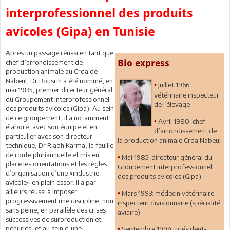
interprofessionnel des produits
avicoles (Gipa) en Tunisie
Après un passage réussi en tant que
Bio express
chef d’arrondissement de
production animale au Crda de
Nabeul, Dr Bousrih a été nommé, en
Juillet 1966:
•
mai 1985, premier directeur général
vétérinaire inspecteur
du Groupement interprofessionnel
de l’élevage
des produits avicoles (Gipa). Au sein
de ce groupement, il a notamment
Avril 1980: chef
•
élaboré, avec son équipe et en
d’arrondissement de
particulier avec son directeur
la production animale Crda Nabeul
technique, Dr Riadh Karma, la feuille
de route pluriannuelle et mis en
Mai 1985: directeur général du
•
place les orientations et les règles
Groupement interprofessionnel
d’organisation d’une «industrie
des produits avicoles (Gipa)
avicole» en plein essor. Il a par
ailleurs réussi à imposer
Mars 1993: médecin vétérinaire
•
progressivement une discipline, non
inspecteur divisionnaire (spécialité
sans peine, en parallèle des crises
aviaire)
successives de surproduction et
pénuries, et au sein d’une
Septembre 1994: président-
•