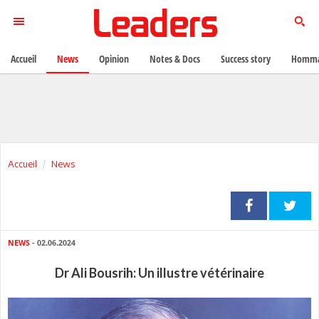
Accueil
News
Opinion
Notes & Docs
Success story
Homma
Accueil
News
NEWS
- 02.06.2024
Dr Ali Bousrih: Un illustre vétérinaire