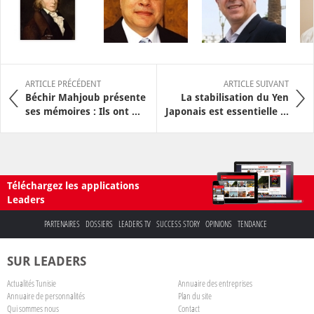
ARTICLE PRÉCÉDENT
ARTICLE SUIVANT
Béchir Mahjoub présente
La stabilisation du Yen
ses mémoires : Ils ont ...
Japonais est essentielle ...
Téléchargez les applications
Leaders
PARTENAIRES
DOSSIERS
LEADERS TV
SUCCESS STORY
OPINIONS
TENDANCE
SUR LEADERS
Actualités Tunisie
Annuaire des entreprises
Annuaire de personnalités
Plan du site
Qui sommes nous
Contact