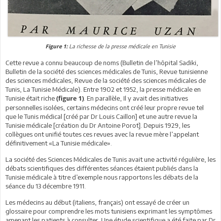
La richesse de la presse médicale en Tunisie
Figure 1:
Cette revue a connu beaucoup de noms (Bulletin de l’hôpital Sadiki,
Bulletin de la société des sciences médicales de Tunis, Revue tunisienne
des sciences médicales, Revue de la société des sciences médicales de
Tunis, La Tunisie Médicale). Entre 1902 et 1952, la presse médicale en
Tunisie était riche
. En parallèle, Il y avait des initiatives
(figure 1)
personnelles isolées, certains médecins ont créé leur propre revue tel
que le Tunis médical [créé par Dr Louis Caillon] et une autre revue la
Tunisie médicale [création du Dr Antoine Porot]. Depuis 1929, les
collègues ont unifié toutes ces revues avec la revue mère l’appelant
définitivement «La Tunisie médicale».
La société des Sciences Médicales de Tunis avait une activité régulière, les
débats scientifiques des différentes séances étaient publiés dans la
Tunisie médicale à titre d’exemple nous rapportons les débats de la
séance du 13 décembre 1911.
Les médecins au début (italiens, français) ont essayé de créer un
glossaire pour comprendre les mots tunisiens exprimant les symptômes
amenant les patients à consulter. Une étude scientifique a été faite par Dr