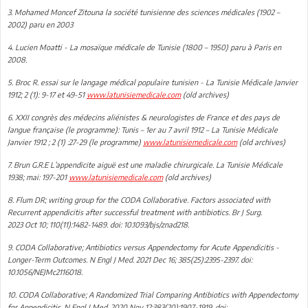
3. Mohamed Moncef Zitouna la société tunisienne des sciences médicales (1902 –
2002) paru en 2003
4. Lucien Moatti - La mosaïque médicale de Tunisie (1800 – 1950) paru à Paris en
2008.
5. Broc R. essai sur le langage médical populaire tunisien - La Tunisie Médicale Janvier
1912; 2 (1): 9-17 et 49-51
www.latunisiemedicale.com
(old archives)
6. XXII congrès des médecins aliénistes & neurologistes de France et des pays de
langue française (le programme): Tunis – 1er au 7 avril 1912 – La Tunisie Médicale
Janvier 1912 ; 2 (1) :27-29 (le programme)
www.latunisiemedicale.com
(old archives)
7. Brun G.R.E L’appendicite aiguë est une maladie chirurgicale. La Tunisie Médicale
1938; mai: 197-201
www.latunisiemedicale.com
(old archives)
8. Flum DR; writing group for the CODA Collaborative. Factors associated with
Recurrent appendicitis after successful treatment with antibiotics. Br J Surg.
2023 Oct 10; 110(11):1482-1489. doi: 10.1093/bjs/znad218.
9. CODA Collaborative; Antibiotics versus Appendectomy for Acute Appendicitis -
Longer-Term Outcomes. N Engl J Med. 2021 Dec 16; 385(25):2395-2397. doi:
10.1056/NEJMc2116018.
10. CODA Collaborative; A Randomized Trial Comparing Antibiotics with Appendectomy
for Appendicitis. N Engl J Med. 2020 Nov 12;383(20):1907-1919. doi: