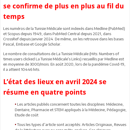
se confirme de plus en plus au fil du
temps
Les numéros de la Tunisie Médicale sont indexés dans Medline (PubMed)
et Scopus depuis 1949, dans PubMed Central depuis 2021, dans
CrossRef depuis Janvier 2024. De même, on les retrouve dans les bases
Pascal, Embase et Google Scholar.
Le nombre de consultations de La Tunisie Médicale (Hits: Numbers of
times users clicked La Tunisie Médicale’s Links) recueillis par Medline est
en moyenne de 3000/mois. En août 2020, lors de la pandémie Covid-19,
il a atteint 10446 hits.
L’état des lieux en avril 2024 se
résume en quatre points
Les articles publiés concernent toutes les disciplines: Médecine,
•
Dentaire, Pharmacie et STEM appliqués à la Médecine, Pédagogie,
Etude de coût
Tous les types d’article sont acceptés: Articles Originaux, Revues
•
de la littérature avec ou sans méta-analyse, Cas cliniques,