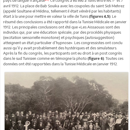
pays de langue française
. Ce congrès a eu lieu à Tunis entre les 1
et 7
avril 1912. La place de Bab Souika avec les coupoles du saint Sidi Mehrez
(appelé Soultane el Médina, tellement il était vénéré par les habitants)
était à la une pour mettre en valeur la ville de Tunis
. Le
(figures 4,5)
résumé des conclusions a été rapporté dans la Tunisie Médicale en janvier
1912. Les principales conclusions ont été que «Les Aissaouas sont des
individus qui, par une éducation spéciale, par des procédés physiques
(excitation sensorielle monotone) et psychiques (autosuggestion)
atteignent un état particulier d’hypnose». Les congressistes ont conclu
aussi qu’il y avait probablement des hystériques et des simulateurs.
Après la fin du congrès, les participants ont eu droit à un post congrès
dans le sud Tunisien comme en témoigne la photo
. Toutes ces
(figure 6)
données ont été rapportées dans la Tunisie Médicale en Janvier 1912.