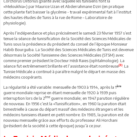
Corchorus Olitorius (plante avec laquelle les tunisiens font la
«Meloukhia») par Maurice Uzan et Abderrahmane Dziri (en pratique
cette plante fait baisser la glycémie - travail expérimental fait à l’institut
des hautes études de Tunis à la rue de Rome – Laboratoire de
physiologie).
Après l’indépendance et plus précisément le samedi 23 février 1957 s’est
tenue la séance de tunisification de la Société des Sciences Médicales de
Tunis sous la présidence du président du conseil de l’époque Monsieur
Habib Bourguiba. La Société des Sciences Médicales de Tunis est devenue
désormais la Société Tunisienne des Sciences Médicales (STSM) avec
comme premier président le Docteur Hédi Raies (ophtalmologie). La
(3)
séance fut extrêmement brillante et l’assistance était nombreuse
. La
Tunisie Médicale a continué à paraître malgré le départ en masse des
médecins coopérants.
ère
La régularité a été variable: mensuelle de 1903 à 1914, après la 1
guerre mondiale reprise en étant mensuelle de 1920 à 1939 puis
ème
interruption lors de la 2
guerre mondiale; en 1947 parution régulière
de nouveau. En 1956 c’est la «Tunisification», en 1960 la parution était
bimestrielle à cause du départ massif des médecins étrangers et les
médecins tunisiens étaient en petit nombre. En 1985, la parution est de
nouveau mensuelle grâce aux efforts du professeur Ali Horchani
(président de la société à cette époque) jusqu’à ce jour.