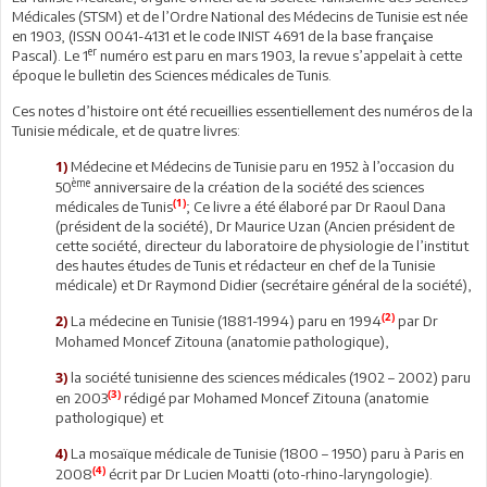
Médicales (STSM) et de l’Ordre National des Médecins de Tunisie est née
en 1903, (ISSN 0041-4131 et le code INIST 4691 de la base française
er
Pascal). Le 1
numéro est paru en mars 1903, la revue s’appelait à cette
époque le bulletin des Sciences médicales de Tunis.
Ces notes d’histoire ont été recueillies essentiellement des numéros de la
Tunisie médicale, et de quatre livres:
Médecine et Médecins de Tunisie paru en 1952 à l’occasion du
1)
ème
50
anniversaire de la création de la société des sciences
(1)
médicales de Tunis
; Ce livre a été élaboré par Dr Raoul Dana
(président de la société), Dr Maurice Uzan (Ancien président de
cette société, directeur du laboratoire de physiologie de l’institut
des hautes études de Tunis et rédacteur en chef de la Tunisie
médicale) et Dr Raymond Didier (secrétaire général de la société),
(2)
La médecine en Tunisie (1881-1994) paru en 1994
par Dr
2)
Mohamed Moncef Zitouna (anatomie pathologique),
la société tunisienne des sciences médicales (1902 – 2002) paru
3)
(3)
en 2003
rédigé par Mohamed Moncef Zitouna (anatomie
pathologique) et
La mosaïque médicale de Tunisie (1800 – 1950) paru à Paris en
4)
(4)
2008
écrit par Dr Lucien Moatti (oto-rhino-laryngologie).