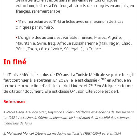
éditoriaux, lettres à l’éditeur, abstracts des congrès en anglais, en
français, rarement arabe
11 numéros/an avec 11-13 articles avec un maximum de 2 cas
•
cliniques par numéro.
L’origine des auteurs est variable : Tunisie, Maroc, Algérie,
•
Mauritanie, Syrie, Iraq, Afrique subsaharienne (Mali, Niger, Chad,
Bénin, Togo, côte d’ivoire, Sénégal…), la France…
In finé
La Tunisie Médicale a plus de 120 ans. La Tunisie Médicale se porte bien, il
ème
faut continuer à la soutenir. En 2024, elle est classée 4
en Afrique en
ème
terme de production d’articles et du H index et 2
en Afrique en terme
de citation/ document. Elle est classé Q4, son Cite Score est de 1.
Références
1. Raoul Dana, Maurice Uzan, Raymond Didier - Médecine et Médecins de Tunisie paru
en 1952 à l’occasion du 50ème anniversaire de la création de la société des sciences
médicales de Tunis
2. Mohamed Moncef Zitouna La médecine en Tunisie (1881-1994) paru en 1994