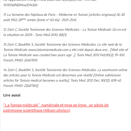
10.1056/NEJMoa2014320.
11. La Semaine des hôpitaux de Paris – Médecine en Tunisie (articles originaux) 26-30
ème
août 1952; 28
année (tome n° 63-64) : 2501-2545
12. Dziri C, Société Tunisienne des Sciences Médicales – La Tunisie Médicale: Où en est
la situation en 2009 – Tunis Med 2010; 88(1)
13. Dziri C, Boukthir S, Société Tunisienne des Sciences Médicales. Le site web de la
Tunisie Médicale www.latunisiemedicale.com a été créé depuis deux ans… [Web site of
La Tunisie Medicale was created two years ago ...]. Tunis Med. 2012 Feb;90(2): 91-100.
French. PMID: 22407619.
14. Dziri C, Boukthir S, Société Tunisienne des Sciences Médicales. La soumission online
des articles pour la Tunisie Médicale est désormais une réalité [Online submission
articles for Tunisia medical becomes a reality]. Tunis Med. 2012 Dec; 90(12): 839-42.
French. PMID: 23247780].
Lire aussi
‘’La Tunisie médicale’’, numérisée et mise en ligne : un siècle de
patrimoine scientifique (Album photos)