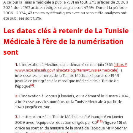
A ce jour la Tunisie médicale a publié 7931 en tout, 3713 articles de 2006 à
2024 dont 1767 articles rédigés en anglais soit 47,5%. Durant la période
2006 – 2024, 47 revues systématiques avec ou sans méta-analyses ont
été publiées soit 1,3%.
Les dates clés à retenir de La Tunisie
Médicale à l’ère de la numérisation
sont
L'indexation à Medline, qui a démarré en mai-juin 1965 (
https://
1.
www.ncbi.nlm.nih.gov/ nlmcatalog/?term=tunisie+medicale
), a
intéressé les numéros de la Tunisie Médicale à partir de 1949
jusqu'à ce jour grâce à la mosaïque médicale de la Tunisie de
(4)
l'époque
.
L'Indexation à Scopus (Elsevier), qui a démarré le 15 mars 2004,
2.
a intéressé aussi les numéros de la Tunisie Médicale à partir de
1949 jusqu'à ce jour.
Le site propre à La Tunisie Médicale a été inauguré en Janvier
3.
(13)
2009 avec l’équipe de rédaction dirigée par CD
et
(figure 10)
grâce au soutien du ministre de la santé de l’époque Mr Mondher