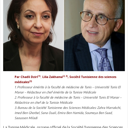
(1)
(2, 3)
,
Par Chadli Dziri
Lilia Zakhama
, Société Tunisienne des sciences
(3)
médicales
1. Professeur émérite à la faculté de médecine de Tunis – Université Tunis El
Manar – Rédacteur en chef émérite de la Tunisie Médicale
2. Professeur à la faculté de médecine de Tunis – Université Tunis El Manar –
Rédactrice en chef de la Tunisie Médicale
3. Bureau de la Société Tunisienne des Sciences Médicales: Zahra Marrakchi,
Imed Ben Ghorbel, Sana Ouali, Emira Ben Hamida, Soumeya Ben Saad,
Saoussen Miladi
La Tunisie Médicale, organe officiel de la Société Tunisienne des Sciences