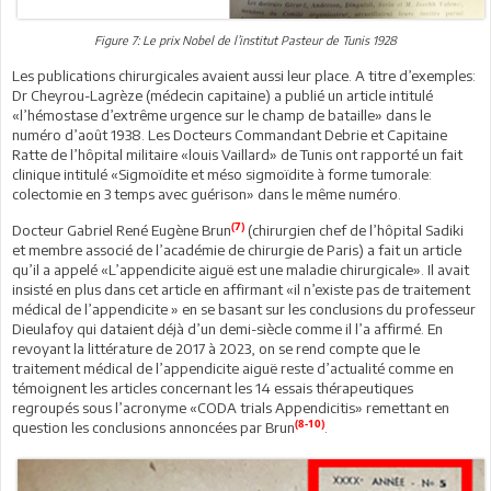
Figure 7: Le prix Nobel de l’institut Pasteur de Tunis 1928
Les publications chirurgicales avaient aussi leur place. A titre d’exemples:
Dr Cheyrou-Lagrèze (médecin capitaine) a publié un article intitulé
«l’hémostase d’extrême urgence sur le champ de bataille» dans le
numéro d’août 1938. Les Docteurs Commandant Debrie et Capitaine
Ratte de l’hôpital militaire «louis Vaillard» de Tunis ont rapporté un fait
clinique intitulé «Sigmoïdite et méso sigmoïdite à forme tumorale:
colectomie en 3 temps avec guérison» dans le même numéro.
(7)
Docteur Gabriel René Eugène Brun
(chirurgien chef de l’hôpital Sadiki
et membre associé de l’académie de chirurgie de Paris) a fait un article
qu’il a appelé «L’appendicite aiguë est une maladie chirurgicale». Il avait
insisté en plus dans cet article en affirmant «il n’existe pas de traitement
médical de l’appendicite » en se basant sur les conclusions du professeur
Dieulafoy qui dataient déjà d’un demi-siècle comme il l’a affirmé. En
revoyant la littérature de 2017 à 2023, on se rend compte que le
traitement médical de l’appendicite aiguë reste d’actualité comme en
témoignent les articles concernant les 14 essais thérapeutiques
regroupés sous l’acronyme «CODA trials Appendicitis» remettant en
(8-10)
question les conclusions annoncées par Brun
.