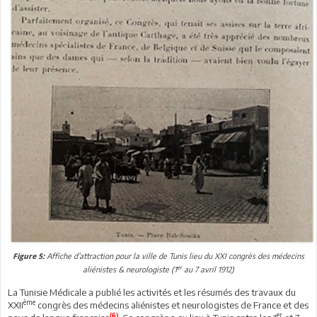
Affiche d’attraction pour la ville de Tunis lieu du XXI congrès des médecins
Figure 5:
er
aliénistes & neurologiste (1
au 7 avril 1912)
La Tunisie Médicale a publié les activités et les résumés des travaux du
ème
XXII
congrès des médecins aliénistes et neurologistes de France et des
er
(6)