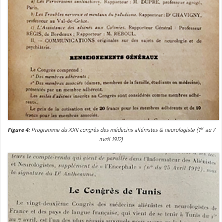
er
Programme du XXII congrès des médecins aliénistes & neurologiste (1
au 7
Figure 4:
avril 1912)