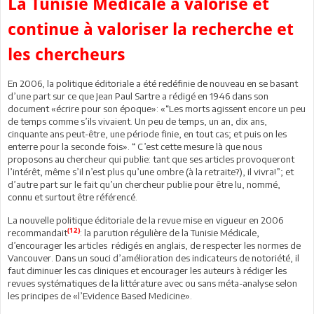
La Tunisie Médicale a valorisé et
continue à valoriser la recherche et
les chercheurs
En 2006, la politique éditoriale a été redéfinie de nouveau en se basant
d’une part sur ce que Jean Paul Sartre a rédigé en 1946 dans son
document «écrire pour son époque»: «“Les morts agissent encore un peu
de temps comme s’ils vivaient. Un peu de temps, un an, dix ans,
cinquante ans peut-être, une période finie, en tout cas; et puis on les
enterre pour la seconde fois». “ C’est cette mesure là que nous
proposons au chercheur qui publie: tant que ses articles provoqueront
l’intérêt, même s’il n’est plus qu’une ombre (à la retraite?), il vivra!”; et
d’autre part sur le fait qu’un chercheur publie pour être lu, nommé,
connu et surtout être référencé.
La nouvelle politique éditoriale de la revue mise en vigueur en 2006
(12)
recommandait
: la parution régulière de la Tunisie Médicale,
d’encourager les articles rédigés en anglais, de respecter les normes de
Vancouver. Dans un souci d’amélioration des indicateurs de notoriété, il
faut diminuer les cas cliniques et encourager les auteurs à rédiger les
revues systématiques de la littérature avec ou sans méta-analyse selon
les principes de «l’Evidence Based Medicine».