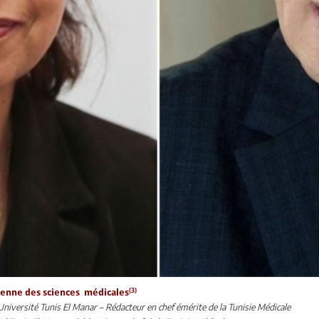
(3)
sienne des sciences médicales
 Université Tunis El Manar – Rédacteur en chef émérite de la Tunisie Médicale