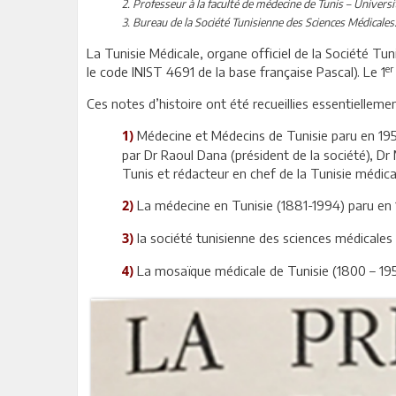
2. Professeur à la faculté de médecine de Tunis – Universi
3. Bureau de la Société Tunisienne des Sciences Médical
La Tunisie Médicale, organe officiel de la Société Tu
er
le code INIST 4691 de la base française Pascal). Le 1
Ces notes d’histoire ont été recueillies essentielleme
Médecine et Médecins de Tunisie paru en 195
1)
par Dr Raoul Dana (président de la société), Dr
Tunis et rédacteur en chef de la Tunisie médica
La médecine en Tunisie (1881-1994) paru en
2)
la société tunisienne des sciences médicales
3)
La mosaïque médicale de Tunisie (1800 – 195
4)