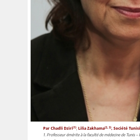
(1)
(2, 3)
,
Par Chadli Dziri
Lilia Zakhama
, Société Tuni
1. Professeur émérite à la faculté de médecine de Tunis –