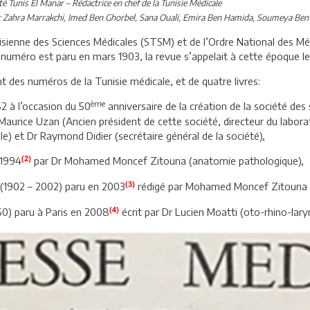
té Tunis El Manar – Rédactrice en chef de la Tunisie Médicale
es: Zahra Marrakchi, Imed Ben Ghorbel, Sana Ouali, Emira Ben Hamida, Soumeya Ben
nisienne des Sciences Médicales (STSM) et de l’Ordre National des Mé
numéro est paru en mars 1903, la revue s’appelait à cette époque le 
nt des numéros de la Tunisie médicale, et de quatre livres:
ème
2 à l’occasion du 50
anniversaire de la création de la société des
 Maurice Uzan (Ancien président de cette société, directeur du labora
le) et Dr Raymond Didier (secrétaire général de la société),
(2)
 1994
par Dr Mohamed Moncef Zitouna (anatomie pathologique),
(3)
 (1902 – 2002) paru en 2003
rédigé par Mohamed Moncef Zitouna 
(4)
0) paru à Paris en 2008
écrit par Dr Lucien Moatti (oto-rhino-lary