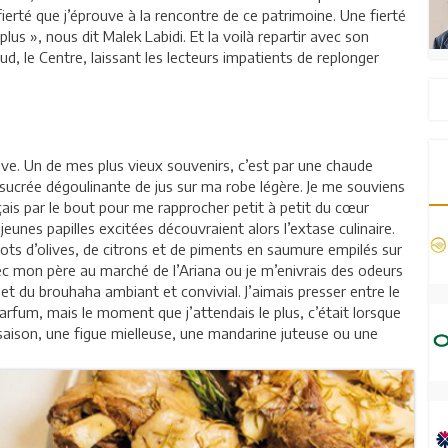
ierté que j’éprouve à la rencontre de ce patrimoine. Une fierté
 plus », nous dit Malek Labidi. Et la voilà repartir avec son
ud, le Centre, laissant les lecteurs impatients de replonger
tive. Un de mes plus vieux souvenirs, c’est par une chaude
 sucrée dégoulinante de jus sur ma robe légère. Je me souviens
ais par le bout pour me rapprocher petit à petit du cœur
unes papilles excitées découvraient alors l’extase culinaire.
pots d’olives, de citrons et de piments en saumure empilés sur
c mon père au marché de l’Ariana ou je m’enivrais des odeurs
et du brouhaha ambiant et convivial. J’aimais presser entre le
arfum, mais le moment que j’attendais le plus, c’était lorsque
 saison, une figue mielleuse, une mandarine juteuse ou une