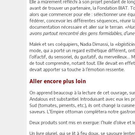
Elle a mûrement réfléchi à son projet pendant de lon
avant de trouver un partenaire, la Fondation BIAT. T
alors que commencer pour elle : sélectionner une équi
fédérer, concevoir les différentes séquences, réunir l
documentation nécessaire et aller sur le terrain.
«Huma
avons partout rencontré des gens formidables, d’une 
Malek et ses coéquipiers, Nadia Dimassi, la
«logistici
mode, qui a porté un regard esthétique différent, ont v
l’olfactif, du sensoriel, du gustatif, du merveilleux… M
de tout comprendre, notant tout. Elle devait en effet 
devait apporter sa touche à l’émotion ressentie.
Aller encore plus loin
On apprend beaucoup à la lecture de cet ouvrage, surto
Andalous est substantiel. Introduisant avec eux les 
Sud (tomates, piments, etc.), ils ont changé la cuisin
saveurs. L’Empire ottoman complètera notre gastron
Deux produits sont mis en exergue: l’huile d’olive et l
Un livre pluriel, qui se lit à feu doux, se savoure len