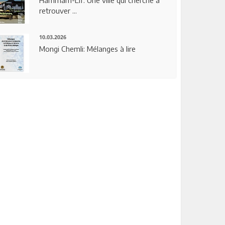
Hammam-Lif: Une ville qui cherche à
retrouver ...
10.03.2026
Mongi Chemli: Mélanges à lire