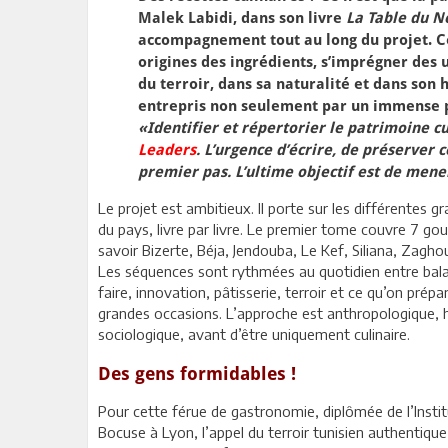
Malek Labidi, dans son livre
La Table du N
accompagnement tout au long du projet. 
origines des ingrédients, s’imprégner des 
du terroir, dans sa naturalité et dans son hi
entrepris non seulement par un immense pla
«Identifier et répertorier le patrimoine cu
Leaders
. L’urgence d’écrire, de préserver c
premier pas. L’ultime objectif est de mener
Le projet est ambitieux. Il porte sur les différentes g
du pays, livre par livre. Le premier tome couvre 7 go
savoir Bizerte, Béja, Jendouba, Le Kef, Siliana, Zagho
Les séquences sont rythmées au quotidien entre bala
faire, innovation, pâtisserie, terroir et ce qu’on prépa
grandes occasions. L’approche est anthropologique, hi
sociologique, avant d’être uniquement culinaire.
Des gens formidables !
Pour cette férue de gastronomie, diplômée de l’Instit
Bocuse à Lyon, l’appel du terroir tunisien authentique 