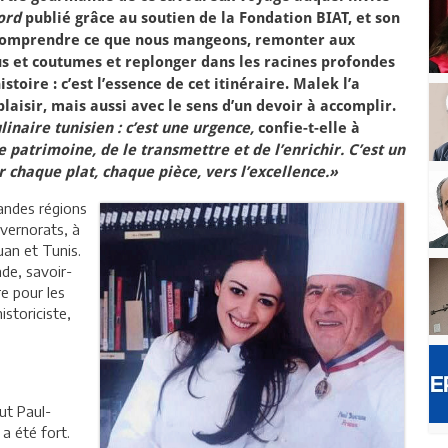
ord
publié grâce au soutien de la Fondation BIAT, et son
Comprendre ce que nous mangeons, remonter aux
us et coutumes et replonger dans les racines profondes
stoire : c’est l’essence de cet itinéraire. Malek l’a
isir, mais aussi avec le sens d’un devoir à accomplir.
linaire tunisien : c’est une urgence,
confie-t-elle à
e patrimoine, de le transmettre et de l’enrichir. C’est un
 chaque plat, chaque pièce, vers l’excellence.»
randes régions
uvernorats, à
uan et Tunis.
de, savoir-
re pour les
storiciste,
ut Paul-
a été fort.