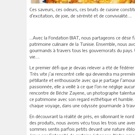
Ces saveurs, ces odeurs, ces bruits de cuisine const
d’excitation, de joie, de sérénité et de convivialité….
…Avec la Fondation BIAT, nous partageons ce désir fa
patrimoine culinaire de la Tunisie. Ensemble, nous av
gourmands à travers tous les gouvernorats du pays. 
vie….
Le premier défi que je devais relever a été de fédére
Très vite j’ai rencontré celle qui deviendra ma premi
pétillante et enthousiaste avec qui je partage l’amou
passionnée, elle a veillé à ce que l’on ne néglige au
rencontre de Béchir Zayene, un photographe talentue
ce patrimoine avec son regard esthétique et humble.
chaque voyage, dans une odyssée gourmande à traver
En découvrant la réalité de près, en sillonnant le nor
des produits, nous avons vécu tous les trois une av
sommes sentis parfois petits devant une nature éblo