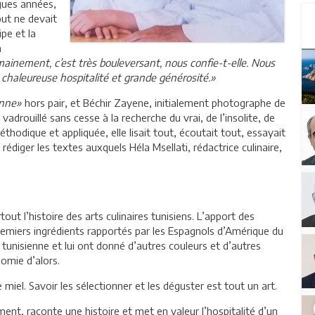
gues années,
out ne devait
pe et la
a
inement, c’est très bouleversant, nous confie-t-elle. Nous
chaleureuse hospitalité et grande générosité.»
enne»
hors pair, et Béchir Zayene, initialement photographe de
adrouillé sans cesse à la recherche du vrai, de l’insolite, de
éthodique et appliquée, elle lisait tout, écoutait tout, essayait
rédiger les textes auxquels Héla Msellati, rédactrice culinaire,
ut l’histoire des arts culinaires tunisiens. L’apport des
premiers ingrédients rapportés par les Espagnols d’Amérique du
e tunisienne et lui ont donné d’autres couleurs et d’autres
omie d’alors.
e miel. Savoir les sélectionner et les déguster est tout un art.
tement, raconte une histoire et met en valeur l’hospitalité d’un