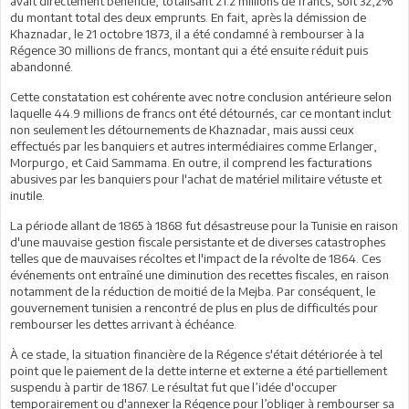
avait directement bénéficié, totalisant 21.2 millions de francs, soit 32,2%
du montant total des deux emprunts. En fait, après la démission de
Khaznadar, le 21 octobre 1873, il a été condamné à rembourser à la
Régence 30 millions de francs, montant qui a été ensuite réduit puis
abandonné.
Cette constatation est cohérente avec notre conclusion antérieure selon
laquelle 44.9 millions de francs ont été détournés, car ce montant inclut
non seulement les détournements de Khaznadar, mais aussi ceux
effectués par les banquiers et autres intermédiaires comme Erlanger,
Morpurgo, et Caid Sammama. En outre, il comprend les facturations
abusives par les banquiers pour l'achat de matériel militaire vétuste et
inutile.
La période allant de 1865 à 1868 fut désastreuse pour la Tunisie en raison
d'une mauvaise gestion fiscale persistante et de diverses catastrophes
telles que de mauvaises récoltes et l'impact de la révolte de 1864. Ces
événements ont entraîné une diminution des recettes fiscales, en raison
notamment de la réduction de moitié de la Mejba. Par conséquent, le
gouvernement tunisien a rencontré de plus en plus de difficultés pour
rembourser les dettes arrivant à échéance.
À ce stade, la situation financière de la Régence s'était détériorée à tel
point que le paiement de la dette interne et externe a été partiellement
suspendu à partir de 1867. Le résultat fut que l’idée d'occuper
temporairement ou d'annexer la Régence pour l’obliger à rembourser sa