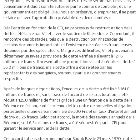
exception ; les bons du Trésor ou autres titres ne seront pas émis sans le
consentement dudit comité autorisé par le comité de contrôle ; et si le
gouvernement est obligé, Dieu nous en préserve, d'emprunter, il ne peut
le faire qu'avec l'approbation préalable des deux comités.»
Dès l’entrée en fonction de la CFI, un processus de restructuration de la
dette a été lancé par Villet, avec le soutien de Khéreddine. Cependant, il
rencontre des obstacles, tels que la destruction par Khaznadar de
certains documents importants et l'existence de créances frauduleuses
détenues par des spéculateurs. Malgré ces difficultés, Villet parvenait à
déterminer un niveau provisoire de dette vérifiée s'élevant à 121.6
millions de francs. Il présentait une proposition visant à réduire la dette à
56.0 millions de francs, mais cette offre a été rejetée par les
représentants des banquiers, soutenus par leurs gouvernements
respectifs.
Après de longues négociations, l'encours de la dette a été fixé à 161.0
millions de francs et, sur la base de l'accord de restructuration, a été
réduit à 125.0 millions de francs grâce à une unification de la dette de la
Régence en échangeant l'ancienne dette contre de nouvelles obligations
perpétuelles d'une valeur nominale de 500 Frs et un taux d'intérêt annuel
de 5% ou 25 francs. Selon cet accord, la moitié des revenus annuels de la
Régence, soit 6,5 millions de francs, a été séquestrée par la CFI pour
garantir le service annuel de la dette.
Cet accord fut ensuite promulgué par Sadok Bey le 23 mars 1870, date