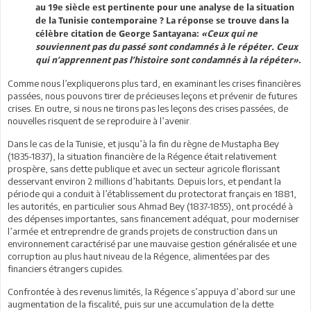
au 19e siècle est pertinente pour une analyse de la situation
de la Tunisie contemporaine ? La réponse se trouve dans la
célèbre citation de George Santayana:
«Ceux qui ne
souviennent pas du passé sont condamnés à le répéter. Ceux
qui n’apprennent pas l’histoire sont condamnés à la répéter»
.
Comme nous l’expliquerons plus tard, en examinant les crises financières
passées, nous pouvons tirer de précieuses leçons et prévenir de futures
crises. En outre, si nous ne tirons pas les leçons des crises passées, de
nouvelles risquent de se reproduire à l’avenir.
Dans le cas de la Tunisie, et jusqu’à la fin du règne de Mustapha Bey
(1835-1837), la situation financière de la Régence était relativement
prospère, sans dette publique et avec un secteur agricole florissant
desservant environ 2 millions d’habitants. Depuis lors, et pendant la
période qui a conduit à l’établissement du protectorat français en 1881,
les autorités, en particulier sous Ahmad Bey (1837-1855), ont procédé à
des dépenses importantes, sans financement adéquat, pour moderniser
l’armée et entreprendre de grands projets de construction dans un
environnement caractérisé par une mauvaise gestion généralisée et une
corruption au plus haut niveau de la Régence, alimentées par des
financiers étrangers cupides.
Confrontée à des revenus limités, la Régence s’appuya d’abord sur une
augmentation de la fiscalité, puis sur une accumulation de la dette