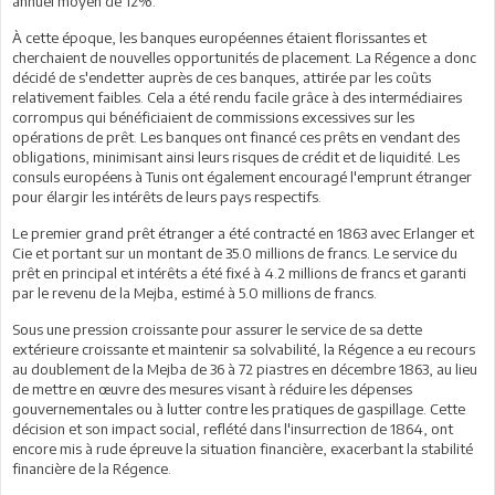
annuel moyen de 12%.
À cette époque, les banques européennes étaient florissantes et
cherchaient de nouvelles opportunités de placement. La Régence a donc
décidé de s'endetter auprès de ces banques, attirée par les coûts
relativement faibles. Cela a été rendu facile grâce à des intermédiaires
corrompus qui bénéficiaient de commissions excessives sur les
opérations de prêt. Les banques ont financé ces prêts en vendant des
obligations, minimisant ainsi leurs risques de crédit et de liquidité. Les
consuls européens à Tunis ont également encouragé l'emprunt étranger
pour élargir les intérêts de leurs pays respectifs.
Le premier grand prêt étranger a été contracté en 1863 avec Erlanger et
Cie et portant sur un montant de 35.0 millions de francs. Le service du
prêt en principal et intérêts a été fixé à 4.2 millions de francs et garanti
par le revenu de la Mejba, estimé à 5.0 millions de francs.
Sous une pression croissante pour assurer le service de sa dette
extérieure croissante et maintenir sa solvabilité, la Régence a eu recours
au doublement de la Mejba de 36 à 72 piastres en décembre 1863, au lieu
de mettre en œuvre des mesures visant à réduire les dépenses
gouvernementales ou à lutter contre les pratiques de gaspillage. Cette
décision et son impact social, reflété dans l'insurrection de 1864, ont
encore mis à rude épreuve la situation financière, exacerbant la stabilité
financière de la Régence.