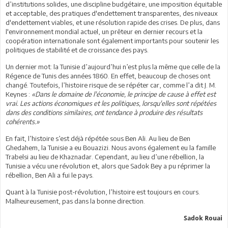
d’institutions solides, une discipline budgétaire, une imposition équitable
et acceptable, des pratiques d'endettement transparentes, des niveaux
d'endettement viables, et une résolution rapide des crises. De plus, dans
l'environnement mondial actuel, un prêteur en dernier recours et la
coopération internationale sont également importants pour soutenir les
politiques de stabilité et de croissance des pays.
Un dernier mot: la Tunisie d’aujourd’hui n’est plus la même que celle de la
Régence de Tunis des années 1860. En effet, beaucoup de choses ont
changé. Toutefois, l’histoire risque de se répéter car, comme l’a dit J. M.
Keynes :
«Dans le domaine de l'économie, le principe de cause à effet est
vrai. Les actions économiques et les politiques, lorsqu'elles sont répétées
dans des conditions similaires, ont tendance à produire des résultats
cohérents.»
En fait, l’histoire s’est déjà répétée sous Ben Ali. Au lieu de Ben
Ghedahem, la Tunisie a eu Bouazizi. Nous avons également eu la famille
Trabelsi au lieu de Khaznadar. Cependant, au lieu d’une rébellion, la
Tunisie a vécu une révolution et, alors que Sadok Bey a pu réprimer la
rébellion, Ben Ali a fui le pays.
Quant à la Tunisie post-révolution, l’histoire est toujours en cours.
Malheureusement, pas dans la bonne direction.
Sadok Rouai