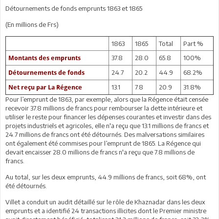
Détournements de fonds emprunts 1863 et 1865
(En millions de Frs)
1863
1865
Total
Part %
37.8
28.0
65.8
100%
Montants des emprunts
24.7
20.2
44.9
68.2%
Détournements de fonds
13.1
7.8
20.9
31.8%
Net reçu par La Régence
Pour l’emprunt de 1863, par exemple, alors que la Régence était censée
recevoir 37.8 millions de francs pour rembourser la dette intérieure et
utiliser le reste pour financer les dépenses courantes et investir dans des
projets industriels et agricoles, elle n'a reçu que 13.1 millions de francs et
24.7 millions de francs ont été détournés. Des malversations similaires
ont également été commises pour l’emprunt de 1865. La Régence qui
devait encaisser 28.0 millions de francs n'a reçu que 7.8 millions de
francs.
Au total, sur les deux emprunts, 44.9 millions de francs, soit 68%, ont
été détournés.
Villet a conduit un audit détaillé sur le rôle de Khaznadar dans les deux
emprunts et a identifié 24 transactions illicites dont le Premier ministre