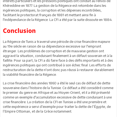
intérêts particuliers et les pressions politiques ont conduit au renvoi de
Khéreddine en 1877. La gestion de la Régence est retombée dans les
ingérences politiques, la corruption et les dépenses incontrôlées,
facilitant le protectorat français de 1881 et mettant ainsi fin à
l'indépendance de la Régence. La CFI a été par la suite dissoute en 1884.
Conclusion
La Régence de Tunis a traversé une période de crise financière majeure
au 19e siècle en raison de sa dépendance excessive sur l'emprunt
étranger. Les problèmes de corruption et de mauvaise gestion ont
aggravé la situation, conduisant finalement à un défaut souverain et à la
faillite. Pour sa part, la CFI a dû faire face à des défis importants et à des
ingérences politiques qui ont contribué à son échec final. Les efforts de
restructuration de la dette n'ont donc pas réussi à restaurer durablement
la viabilité financière de la Régence.
La crise financière des années 1860 a été le seul cas de défaut de dette
souveraine dans l’histoire de la Tunisie. Ce défaut a été considéré comme
le premier du genre en Afrique et au Moyen-Orient, et il a été présenté
comme un exemple d'accumulation excessive de dette conduisant à une
crise financière. La création de la CFI en Tunisie a été une première et
cette expérience a servi d’exemple pour traiter la dette de l’Égypte, de
l’Empire Ottoman, et de la Grèce notamment.