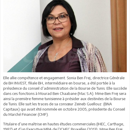
Elle allie compétence et engagement. Sonia Ben Frej, directrice Générale
de BH INVEST, filiale BH, intermédiaire en bourse, a été portée à la
présidence du conseil d’administration de la Bourse de Tunis. Elle succède
dans ces fonctions à Mourad Ben Chaabane (Mac S.A). Mme Ben Frej sera
ainsi la première femme tunisienne à présider aux destinées de la Bourse
de Tunis. Elle suit les traces de sa consœur Zeineb Guellouz (BNA
Capitaux) qui avait été nommée en octobre 2005, présidente du Conseil
du Marché Financier (CMF).
Titulaire d’une maîtrise en hautes études commerciales (IHEC, Carthage,
1987) et d’un Executive MBA de l’ICHEC Bruxelles (2013), Mme Ben Frej