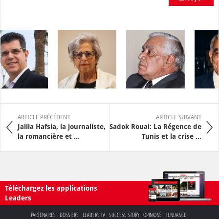
ARTICLE PRÉCÉDENT
ARTICLE SUIVANT
Jalila Hafsia, la journaliste,
Sadok Rouai: La Régence de
la romancière et ...
Tunis et la crise ...
Téléchargez les applications
Leaders
PARTENAIRES
DOSSIERS
LEADERS TV
SUCCESS STORY
OPINIONS
TENDANCE