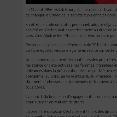
Le 13 aout 1956, Habib Bourguiba avait eu suffisamme
de changer le visage de la société tunisienne et donc 
En effet, le code du statut personnel, adopté déjà av
société en s’attaquant essentiellement au droit de la
avec Zine Abidine Ben Ali jusqu’à la révision faite par l
Porteurs d’espoirs, les évènements de 2011 ont donné 
parfaite égalité, vers une égalité en réalité car cette 
Nous avons rapidement déchanté lors des premières ma
résistance ont été activées, les femmes intimidées e
doléances dans la préservation des acquis. Même ces d
polygamie, au voile, au voile intégral, au «mariage» orf
librement s’adresser aux tunisiennes et tunisiens à 
tous bords.
Il a donc fallu beaucoup d’engagement et de résista
pour avancer en matière de droits.
La première occasion s’est présentée lors des discussi
de la parité. Cette dernière n’est pas un but en soi.