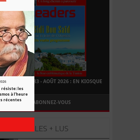
LEADERS N° 183 - AOÛT 2026 : EN KIOSQUE
2026
 résiste: les
smos à l’heure
s récentes
ABONNEZ-VOUS
LES + LUS