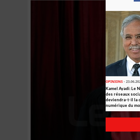
OPINIONS
- 23.06.20
Kamel Ayadi: Le 
des réseaux socia
deviendra-t-il la
numérique du m