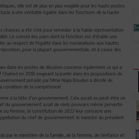
tiques, elle est de plus en plus exigible pour les hauts postes
stacle à une véritable égalité dans les fonctions de la haute
des chances a été créé pour remédier à la faible représentation
té. Le conseil des pairs dont la fonction est d'établir une
iller au respect de l'égalité dans les nominations aux hautes
composition, pour la plupart gouvernementale, et à cause des
es dans les postes de décision concerne également ce qui a
f Chahed en 2018 exigeant la parité dans les propositions de
gouvernement présidé par Mme Najla Bouden a décidé de
 la condition de la compétence!
mme à la tête d’un gouvernement. Cela aurait eu peut-être un
chef du gouvernement avait de réels pouvoirs même pervertis
me ou femme, la constitution de 2022 leur consacre une
appellation du chef de gouvernement: le ministre du président
du par le ministère de la famille, de la femme, de l’enfance et