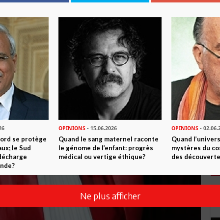
26
OPINIONS
- 15.06.2026
OPINIONS
- 02.06.
Nord se protège
Quand le sang maternel raconte
Quand l’univers
ux; le Sud
le génome de l’enfant: progrès
mystères du co
 décharge
médical ou vertige éthique?
des découverte
onde?
Ne plus afficher