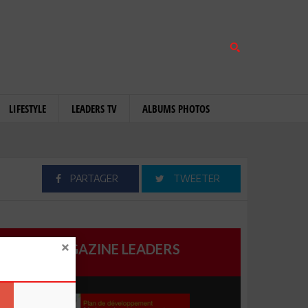
LIFESTYLE
LEADERS TV
ALBUMS PHOTOS
PARTAGER
TWEETER
MAGAZINE LEADERS