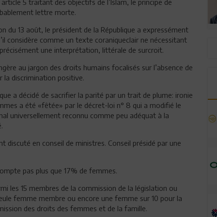
rticle 5 traitant des objectifs de l’Islam, le principe de
obablement lettre morte.
on du 13 août, le président de la République a expressément
qu’il considère comme un texte coraniqueclair ne nécessitant
récisément une interprétation, littérale de surcroit.
angère au jargon des droits humains focalisés sur l’absence de
 la discrimination positive.
ue a décidé de sacrifier la parité par un trait de plume: ironie
mmes a été «fêtée» par le décret-loi n° 8 qui a modifié le
nal universellement reconnu comme peu adéquat à la
.
t discuté en conseil de ministres. Conseil présidé par une
e compte pas plus que 17% de femmes.
mi les 15 membres de la commission de la législation ou
 seule femme membre ou encore une femme sur 10 pour la
ission des droits des femmes et de la famille.