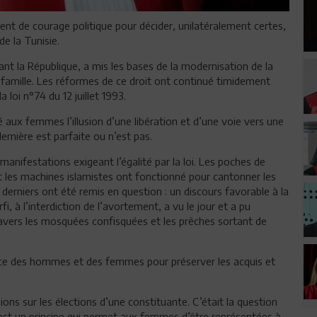
nt de courage politique pour décider, unilatéralement certes,
de la Tunisie.
ant la République, a mis les bases de la modernisation de la
 famille. Les réformes de ce droit ont continué timidement
a loi n°74 du 12 juillet 1993.
aux femmes l’illusion d’une libération et d’une voie vers une
dernière est parfaite ou n’est pas.
nifestations exigeant l’égalité par la loi. Les poches de
t les machines islamistes ont fonctionné pour cantonner les
erniers ont été remis en question : un discours favorable à la
i, à l’interdiction de l’avortement, a vu le jour et a pu
travers les mosquées confisquées et les prêches sortant de
nce des hommes et des femmes pour préserver les acquis et
ons sur les élections d’une constituante. C’était la question
 C’est un principe qui permet aux femmes d’être représentées à