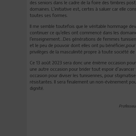
des seniors dans le cadre de la foire des timbres p
domaines. L’initiative est, certes à saluer car elle 
toutes ses formes.
Il me semble toutefois que le véritable hommage dev
continuer ce qu’elles ont commencé dans les domaines d
l’enseignement…Des générations de femmes tunisienne
et le peu de pouvoir dont elles ont pu bénéficier,pour
privilèges de la masculinité propre à toute société d
Ce 13 août 2023 sera donc une énième occasion pour pu
une autre occasion pour brider tout espoir d’avancer v
occasion pour diviser les tunisiennes, pour stigmatiser 
résistantes. Il sera finalement un non-évènement pour
dignité.
Professeure