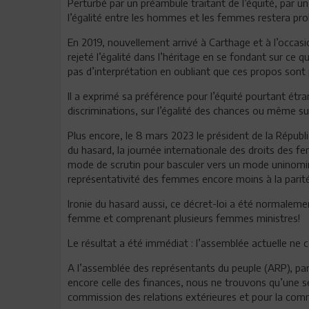
Perturbé par un préambule traitant de l’équité, par un a
l’égalité entre les hommes et les femmes restera pr
En 2019, nouvellement arrivé à Carthage et à l’occasi
rejeté l’égalité dans l’héritage en se fondant sur ce 
pas d’interprétation en oubliant que ces propos sont p
Il a exprimé sa préférence pour l’équité pourtant étr
discriminations, sur l’égalité des chances ou même sur
Plus encore, le 8 mars 2023 le président de la Républiq
du hasard, la journée internationale des droits des fe
mode de scrutin pour basculer vers un mode uninomi
représentativité des femmes encore moins à la parité
Ironie du hasard aussi, ce décret-loi a été normalemen
femme et comprenant plusieurs femmes ministres!
Le résultat a été immédiat : l’assemblée actuelle n
A l’assemblée des représentants du peuple (ARP), par
encore celle des finances, nous ne trouvons qu’une
commission des relations extérieures et pour la comm