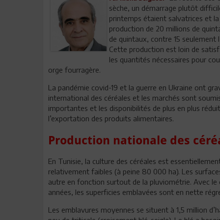
sèche, un démarrage plutôt diffici
printemps étaient salvatrices et l
production de 20 millions de quinta
de quintaux, contre 15 seulement 
Cette production est loin de satisf
les quantités nécessaires pour couv
orge fourragère.
La pandémie covid-19 et la guerre en Ukraine ont g
international des céréales et les marchés sont soumi
importantes et les disponibilités de plus en plus rédu
l’exportation des produits alimentaires.
Production nationale des céré
En Tunisie, la culture des céréales est essentiellemen
relativement faibles (à peine 80 000 ha). Les surfac
autre en fonction surtout de la pluviométrie. Avec l
années, les superficies emblavées sont en nette régr
Les emblavures moyennes se situent à 1,5 million d’h
peu de triticale (croisement blé-seigle). Le blé a be