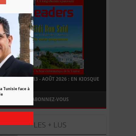
LEADERS N° 183 - AOÛT 2026 : EN KIOSQUE
a Tunisie face à
ie
ABONNEZ-VOUS
LES + LUS