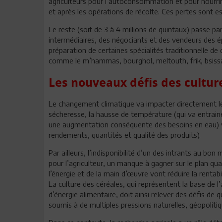
agriculteurs pour l’autoconsommation et pour nourrir 
et après les opérations de récolte. Ces pertes sont es
Le reste (soit de 3 à 4 millions de quintaux) passe par
intermédiaires, des négociants et des vendeurs des épi
préparation de certaines spécialités traditionnelle 
comme le m’hammas, bourghol, meltouth, frik, bsiss
Les nouveaux défis des cultur
Le changement climatique va impacter directement les 
sécheresse, la hausse de température (qui va entrain
une augmentation conséquente des besoins en eau) vo
rendements, quantités et qualité des produits).
Par ailleurs, l’indisponibilité d’un des intrants au b
pour l’agriculteur, un manque à gagner sur le plan quan
l’énergie et de la main d’œuvre vont réduire la rentabil
La culture des céréales, qui représentent la base de l
d’énergie alimentaire, doit ainsi relever des défis de 
soumis à de multiples pressions naturelles, géopolit