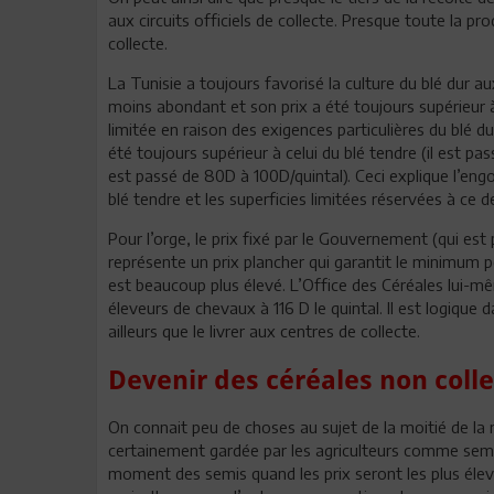
aux circuits officiels de collecte. Presque toute la pr
collecte.
La Tunisie a toujours favorisé la culture du blé dur a
moins abondant et son prix a été toujours supérieur à
limitée en raison des exigences particulières du blé dur
été toujours supérieur à celui du blé tendre (il est pa
est passé de 80D à 100D/quintal). Ceci explique l’engo
blé tendre et les superficies limitées réservées à ce de
Pour l’orge, le prix fixé par le Gouvernement (qui est p
représente un prix plancher qui garantit le minimum po
est beaucoup plus élevé. L’Office des Céréales lui-m
éleveurs de chevaux à 116 D le quintal. Il est logique 
ailleurs que le livrer aux centres de collecte.
Devenir des céréales non coll
On connait peu de choses au sujet de la moitié de la 
certainement gardée par les agriculteurs comme seme
moment des semis quand les prix seront les plus élev