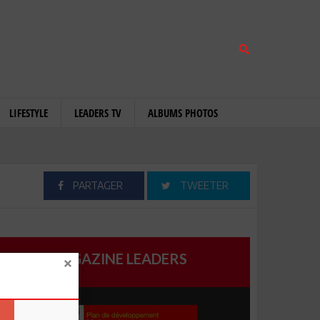
LIFESTYLE
LEADERS TV
ALBUMS PHOTOS
PARTAGER
TWEETER
MAGAZINE LEADERS