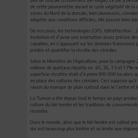
de cette pluviométrie durant le cycle végétatif de la
zones du Nord de la dorsale, bien pluvieuses, convien
adaptée aux conditions difficiles, elle pousse bien da
De nos jours, les technologies (GPS, télédétection …)
évolution et d’avoir une estimation assez précise des 
capables, en s’appuyant sur les données transmises par
prédire et quantifier la récolte des céréales.
Selon le Ministère de l’Agriculture, pour la campagne
millions de quintaux répartis en 65, 26, 7.3 et 1.7% re
superficie récoltée était d’à peine 810 000 ha alors qu
en place des cultures des céréales. Ceci suppose qu’
raison du manque de pluie surtout dans le Centre et l
La Tunisie a été depuis tout le temps un pays producte
culture du blé tendre et les traditions de consommati
récentes.
Dans le monde, alors que le blé tendre est cultivé pres
dur est beaucoup plus limitée et se limite aux région