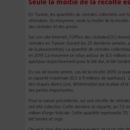
Seule la moitié de la récolte e
En Tunisie, les quantités de céréales collectées ont 
attendues. En moyenne, seule la moitié de la récolte e
des céréales et des privés.
Sur son site Internet, l’Office des céréales(OC) donne
céréales en Tunisie. Durant les 20 dernières années, u
de la pluviométrie). La quantité de céréales collectée
en 2019. La moyenne se situe autour de 8,5 millions de 
quintaux respectivement pour le blé dur, le blé tendre 
En cas de bonne année, cas de la récolte 2019, la qua
la capacité maximale (8,5 à 9 millions de quintaux). 
des risques divers (vol, détérioration par la pluie et 
des pertes importantes.
Pour la saison précédente, sur une récolte de céréale
ont été collectés. Cette dernière se répartit, en 7,5 mi
million d’orge-triticale. Cette quantité représente 7
blé tendre et orge.
On peut ainsi dire que presque le tiers de la récolte d