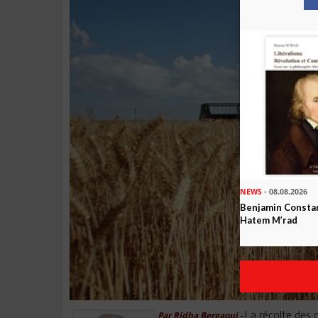
NEWS
- 08.08.2026
Benjamin Constan
Hatem M’rad
La récolte des
Par Ridha Bergaoui -