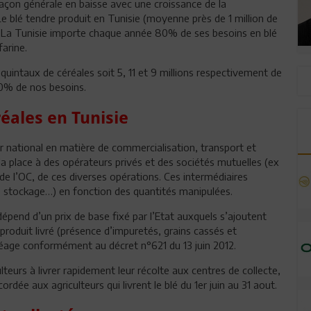
açon générale en baisse avec une croissance de la
 blé tendre produit en Tunisie (moyenne près de 1 million de
. La Tunisie importe chaque année 80% de ses besoins en blé
farine.
 quintaux de céréales soit 5, 11 et 9 millions respectivement de
50% de nos besoins.
éales en Tunisie
eur national en matière de commercialisation, transport et
t la place à des opérateurs privés et des sociétés mutuelles (ex
e l’OC, de ces diverses opérations. Ces intermédiaires
, stockage…) en fonction des quantités manipulées.
s dépend d’un prix de base fixé par l’Etat auxquels s’ajoutent
produit livré (présence d’impuretés, grains cassés et
réage conformément au décret n°621 du 13 juin 2012.
culteurs à livrer rapidement leur récolte aux centres de collecte,
dée aux agriculteurs qui livrent le blé du 1er juin au 31 aout.