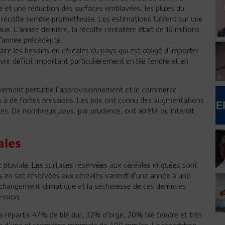
le et une réduction des surfaces emblavées, les pluies du
a récolte semble prometteuse. Les estimations tablent sur une
ux. L’année dernière, la récolte céréalière était de 16 millions
l’année précédente.
aire les besoins en céréales du pays qui est obligé d’importer
rir déficit important particulièrement en blé tendre et en
ravement perturbé l’approvisionnement et le commerce
s à de fortes pressions. Les prix ont connu des augmentations
ites. De nombreux pays, par prudence, ont arrêté ou interdit
ales
t pluviale. Les surfaces réservées aux céréales irriguées sont
es en sec réservées aux céréales varient d’une année à une
e changement climatique et la sécheresse de ces dernières
ession.
a répartis 47% de blé dur, 32% d’orge, 20% blé tendre et très
soin d’une pluviométrie minimale de 400 mm/an. La répartition