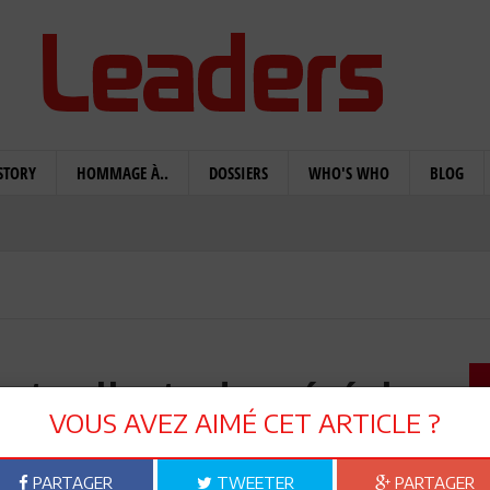
STORY
HOMMAGE À..
DOSSIERS
WHO'S WHO
BLOG
 et collecte des céréales
VOUS AVEZ AIMÉ CET ARTICLE ?
PARTAGER
TWEETER
PARTAGER