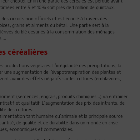
leur cheptel. Enfin une partie des céréales est perdue avant
timées entre 5 et 10% soit près de 1 million de quintaux.
 des circuits non officiels et est écoulé à travers des
ces, grains et aliments du bétail. Une partie sert à la
de dérivés du blé destinés à la consommation des ménages
a….
es céréalières
productions végétales. L’irrégularité des précipitations, la
er une augmentation de l’évapotranspiration des plantes et
nt avoir des effets négatifs sur les cultures (emblavures,
on moment (semences, engrais, produits chimiques…) va entrainer
titatif et qualitatif. L’augmentation des prix des intrants, de
ité des cultures.
’alimentation tant humaine qu’animale et la principale source
quantité, de qualité et de durabilité dans un monde en crise
iques, économiques et commerciales.