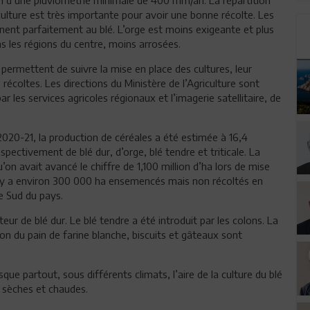
 culture est très importante pour avoir une bonne récolte. Les
nent parfaitement au blé. L’orge est moins exigeante et plus
ns les régions du centre, moins arrosées.
 permettent de suivre la mise en place des cultures, leur
récoltes. Les directions du Ministère de l’Agriculture sont
 les services agricoles régionaux et l’imagerie satellitaire, de
 2020-21, la production de céréales a été estimée à 16,4
spectivement de blé dur, d’orge, blé tendre et triticale. La
’on avait avancé le chiffre de 1,100 million d’ha lors de mise
il y a environ 300 000 ha ensemencés mais non récoltés en
e Sud du pays.
ur de blé dur. Le blé tendre a été introduit par les colons. La
on du pain de farine blanche, biscuits et gâteaux sont
que partout, sous différents climats, l’aire de la culture du blé
s sèches et chaudes.