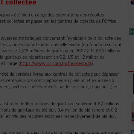
st collectée
toujours été bien en deçà des estimations des récoltes
st collectée et passe par les centres de collecte de l’Office
 diverses statistiques concernant l’évolution de la collecte des
ne grande variabilité inter annuelle existe (en fonction surtout
s varie de 2,519 millions de quintaux en 2002 à 12,866 millions
quintaux se répartissant en 6.2, 1.15 et 1.2 million de
et l’orge (
https://www.oc.com.tn/fr/collecte/#
).
ntité de céréales livrée aux centres de collecte peut dépasser
Les céréales alors sont déposées en plein air et exposées à
le vent, pertes et prélèvements par les oiseaux, rongeurs…) et
s estimée de 16,4 millions de quintaux, seulement 8,1 millions
llions de quintaux de blé dur, 0,4 million de blé tendre et 0,2
0, 34 et 4% des récoltes estimées respectivement de blé dur,
e blé dur ainsi que les 2/3 de la récolte de blé tendre échappent