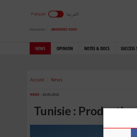
العربية
Français
Newsletter
ABONNEZ-VOUS
NEWS
OPINION
NOTES & DOCS
SUCCESS 
Accueil
News
NEWS
- 26.05.2022
Tunisie : Production