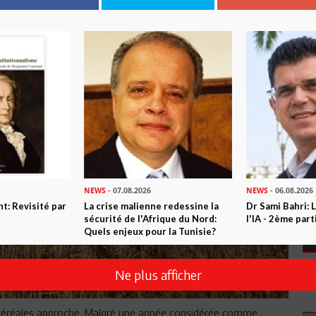
NEWS
- 07.08.2026
NEWS
- 06.08.2026
t: Revisité par
La crise malienne redessine la
Dr Sami Bahri: L
sécurité de l'Afrique du Nord:
l'IA - 2ème part
Quels enjeux pour la Tunisie?
Ne plus afficher
 céréales approche. Malgré une année considérée comme