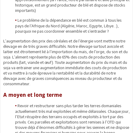
historique, est un grand producteur de blé et dispose de stocks
importants)
Le problème de la dépendance en blé est commun à tous les
•
pays de l’Afrique du Nord (Algérie, Maroc, Egypte, Libye…),
pourquoi ne pas coordonner ensemble et s’entraider ?
L’augmentation des prix des céréales et de l’énergie vont mettre notre
élevage en de très graves difficultés. Notre élevage surtout avicole et
laitier est étroitement lié à l’importation du maïs, de l’orge, du son et du
soja. L’aliment représente plus de 65% des couts de production des
produits (lait, viande et œuf). Toute augmentation du prix du maïs et du
soja va entrainer une augmentation immédiate des couts de production
et va mettre à rude épreuve la rentabilité et la durabilité de notre
élevage avec de graves conséquences au niveau du producteur et du
consommateur.
A moyen et long terme
Revoir et restructurer sans plus tarder les terres domaniales
•
actuellement très mal exploitées et même délaissées. Chaque jour,
l’Etat récupère des terrains occupés et exploités à tort par des
privés. Ces parcelles et exploitations sont remises à l’OTD qui
trouve déjà d’énormes difficultés à gérer les siennes et ne dispose
ni des moyens financiers ni humains pour assurer la bonne