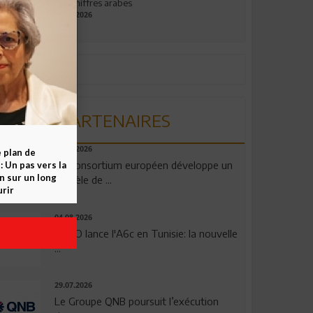
aux chiffres arabes
09.07.2026
PARTENAIRES
06.08.2026
e plan de
Un consortium européen développe un
 Un pas vers la
n sur un long
modèle de ...
rir
04.08.2026
OPPO lance l'A6c en Tunisie: la nouvelle
...
29.07.2026
Le Groupe QNB poursuit l’exécution