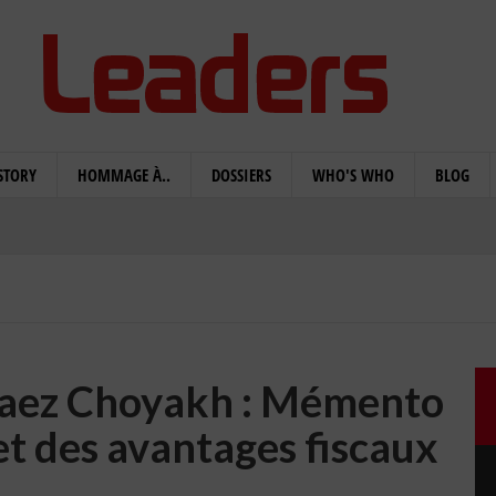
STORY
HOMMAGE À..
DOSSIERS
WHO'S WHO
BLOG
 Faez Choyakh : Mémento
et des avantages fiscaux