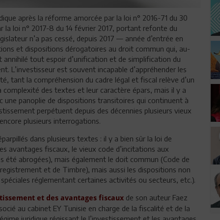
uridique après la réforme amorcée par la loi n° 2016-71 du 30
 la loi n° 2017-8 du 14 février 2017, portant refonte du
législateur n’a pas cessé, depuis 2017 — année d’entrée en
ations et dispositions dérogatoires au droit commun qui, au-
annihilé tout espoir d’unification et de simplification du
ent. L’investisseur est souvent incapable d’appréhender les
té, tant la compréhension du cadre légal et fiscal relève d’un
la complexité des textes et leur caractère épars, mais il y a
une panoplie de dispositions transitoires qui continuent à
vestissement perpétuent depuis des décennies plusieurs vieux
 encore plusieurs interrogations.
rpillés dans plusieurs textes : il y a bien sûr la loi de
 des avantages fiscaux, le vieux code d’incitations aux
pas été abrogées), mais également le doit commun (Code de
nregistrement et de Timbre), mais aussi les dispositions non
s spéciales réglementant certaines activités ou secteurs, etc.).
de son auteur Faez
tissement et des avantages fiscaux
ié au cabinet EY Tunisie en charge de la fiscalité et de la
 régime juridique régissant le l’investissement et les avantages