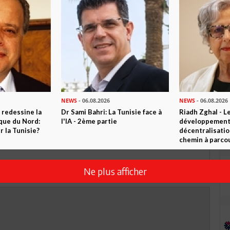
TWEETER
ABONNEZ-VOUS
R CET ARTICLE
0
Commentaires
NEWS
- 06.08.2026
NEWS
- 06.08.2026
 redessine la
Dr Sami Bahri: La Tunisie face à
Riadh Zghal - L
ique du Nord:
l'IA - 2ème partie
développement:
Commenter
 la Tunisie?
décentralisatio
chemin à parcou
Ne plus afficher