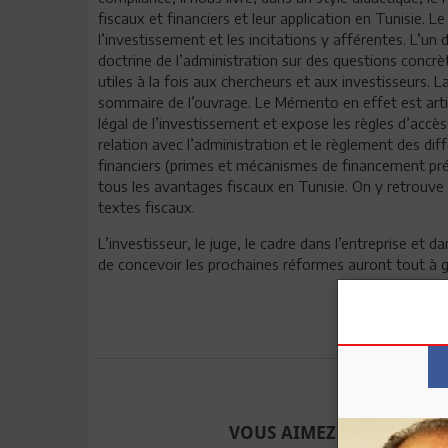
fiscaux et financiers et leur application en Tunisie. 
l’investissement et les incitations y afférentes. L’un
doctrine de l’administration sur des questions concr
utiles à la fois aux chercheurs et aux investisseurs. L
sommaire de l’ouvrage. Le Mémento en effet est artic
légal de l’investissement et expose les règles d’accès 
relation avec l’administration et le règlement des di
financiers (primes et mécanismes de financement prévu
tous les avantages fiscaux en Tunisie. On y retrouve le
textes fiscaux.
L’investisseur, le juge, le cadre dans l’entreprise et d
de concevoir les prochaines réformes auront tout à 
Envoyer à u
VOUS AIMEZ CET ARTICLE