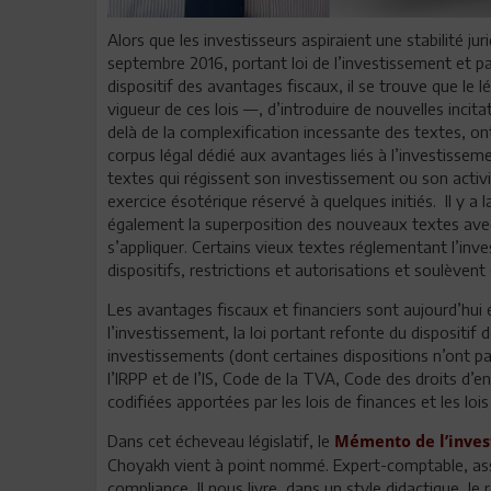
Alors que les investisseurs aspiraient une stabilité j
septembre 2016, portant loi de l’investissement et par
dispositif des avantages fiscaux, il se trouve que le 
vigueur de ces lois —, d’introduire de nouvelles incit
delà de la complexification incessante des textes, ont 
corpus légal dédié aux avantages liés à l’investissem
textes qui régissent son investissement ou son activi
exercice ésotérique réservé à quelques initiés. Il y a 
également la superposition des nouveaux textes avec 
s’appliquer. Certains vieux textes réglementant l’in
dispositifs, restrictions et autorisations et soulèvent
Les avantages fiscaux et financiers sont aujourd’hui épa
l’investissement, la loi portant refonte du dispositif
investissements (dont certaines dispositions n’ont 
l’IRPP et de l’IS, Code de la TVA, Code des droits d’e
codifiées apportées par les lois de finances et les loi
Dans cet écheveau législatif, le
Mémento de l’inves
Choyakh vient à point nommé. Expert-comptable, assoc
compliance, Il nous livre, dans un style didactique, le