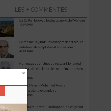
LES + COMMENTÉS
La Galite : le joyau le plus au nord de l'Afrique
12.07.2026
Le régime Tayibat: Les dangers des discours
nutritionnels simplistes et non validés
09.07.2026
Hommages ponctués au recteur Mohamed
Amara, décédé lundi : les mathématiques en
deuil
03.08.2026
Ahmed Friaa - Mohamed Amara:
l’Universitaire exemplaire
04.08.2026
Abdelaziz Kacem: L’arabophobie s’en prend