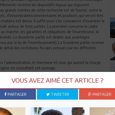
Le Mémento recense les dispositifs légaux qui régissent
 des grands mérites de cette recherche est de fournir, outre la
ètes, d’innombrablescommentaires et positions qui seront très
a matière est dense. Il suffit pour s’en convaincre d’examiner le
ulé autour de trois parties. La première concerne le cadre
au marché, les garanties et obligations de l’investisseur, la
fférends. La deuxième partie est dédiée aux avantages
s par la loi de l’investissement). La troisième partie recense
 détail des incitations fiscales prévues par les différents
ans l’administration, le chercheur et ceux qui auront la charge
gagner en consultant cet ouvrage.
VOUS AVEZ AIMÉ CET ARTICLE ?
PARTAGER
TWEETER
PARTAGER
n ami
Imprimer
 ? PARTAGEZ-LE AVEC VOS AMIS !