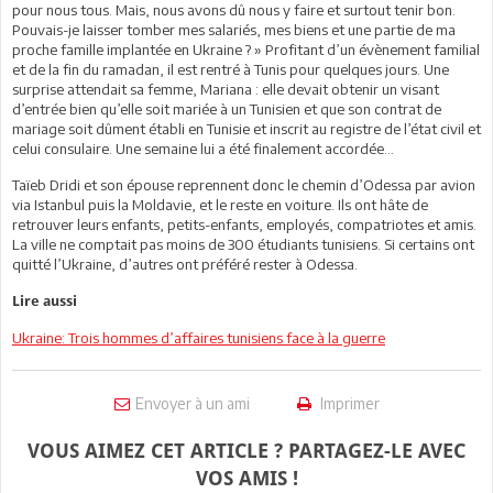
pour nous tous. Mais, nous avons dû nous y faire et surtout tenir bon.
Pouvais-je laisser tomber mes salariés, mes biens et une partie de ma
proche famille implantée en Ukraine ? » Profitant d’un évènement familial
et de la fin du ramadan, il est rentré à Tunis pour quelques jours. Une
surprise attendait sa femme, Mariana : elle devait obtenir un visant
d’entrée bien qu’elle soit mariée à un Tunisien et que son contrat de
mariage soit dûment établi en Tunisie et inscrit au registre de l’état civil et
celui consulaire. Une semaine lui a été finalement accordée…
Taïeb Dridi et son épouse reprennent donc le chemin d’Odessa par avion
via Istanbul puis la Moldavie, et le reste en voiture. Ils ont hâte de
retrouver leurs enfants, petits-enfants, employés, compatriotes et amis.
La ville ne comptait pas moins de 300 étudiants tunisiens. Si certains ont
quitté l’Ukraine, d’autres ont préféré rester à Odessa.
Lire aussi
Ukraine: Trois hommes d’affaires tunisiens face à la guerre
Envoyer à un ami
Imprimer
VOUS AIMEZ CET ARTICLE ? PARTAGEZ-LE AVEC
VOS AMIS !