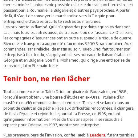
mer est minée. L’unique voie possible est celle du transport terrestre, en
passant par la Roumanie, la Bulgarie et d’autres pays proches. A partir
de là, il s’agit de convoyer la marchandise vers la Turquie pour
entreprendre d’autres circuits terrestres ou maritimes.
Les prix ont tous flambé. Qu’il s’agisse des produits agricoles dans son
cas, mais tous les autres aussi, du transport ou de l’assurance. D’ailleurs,
les compagnies d’assurances ont en outre suspendu le risque de guerre.
Rien que le transport a augmenté d’au moins 3 500 $ par container. Aux
commandes, sans relâche, du matin au soir, Taïeb Dridi fait tourner son
entreprise à flux tendu, s’appuyant sur ses bureaux de liaison établis en
Géorgie et en Bulgarie. Son fils, Mohamed, qui dirige une entreprise de
transport, lui prête main-forte.
Tenir bon, ne rien lâcher
Tout a commencé pour Taïeb Dridi, originaire de Boussalem, en 1988,
lorsqu’il avait obtenu une bourse d’études en ex-Urss. Titulaire d’un
mastère en télécommunications, il rentre en Tunisie et se lance dans un
projet de chalutier de pêche. Face aux difficultés rencontrées, il changera
de fusil d’épaule et rejoindra le journal La Presse, en 1995, en tant
qu’ingénieur informaticien. Près de trois ans après, il se résoudra à
repartir pour Odessa, en 1997, monter son entreprise.
«Les premiers jours de l’invasion, confie Taïeb à
, furent terribles
Leaders