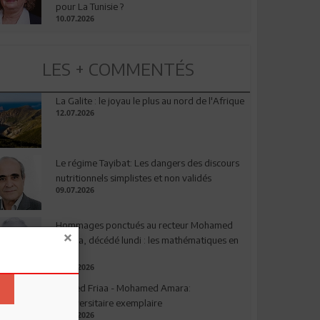
pour La Tunisie ?
10.07.2026
LES + COMMENTÉS
La Galite : le joyau le plus au nord de l'Afrique
12.07.2026
Le régime Tayibat: Les dangers des discours
nutritionnels simplistes et non validés
09.07.2026
Hommages ponctués au recteur Mohamed
Amara, décédé lundi : les mathématiques en
deuil
03.08.2026
Ahmed Friaa - Mohamed Amara:
l’Universitaire exemplaire
04.08.2026