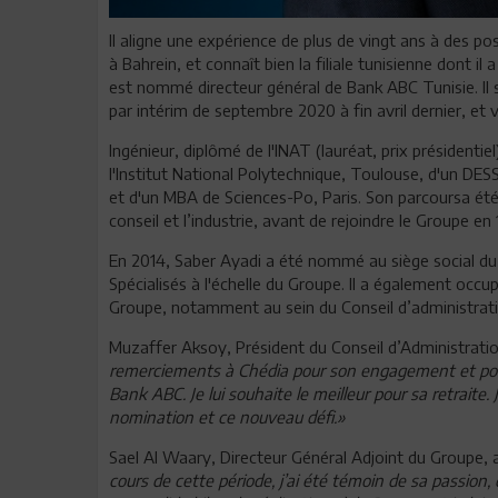
Il aligne une expérience de plus de vingt ans à des p
à Bahrein, et connaît bien la filiale tunisienne dont il
est nommé directeur général de Bank ABC Tunisie. Il s
par intérim de septembre 2020 à fin avril dernier, et vi
Ingénieur, diplômé de l'INAT (lauréat, prix présidentie
l'Institut National Polytechnique, Toulouse, d'un DES
et d'un MBA de Sciences-Po, Paris. Son parcoursa ét
conseil et l’industrie, avant de rejoindre le Groupe en
En 2014, Saber Ayadi a été nommé au siège social d
Spécialisés à l'échelle du Groupe. Il a également occu
Groupe, notamment au sein du Conseil d’administrat
Muzaffer Aksoy, Président du Conseil d’Administratio
remerciements à Chédia pour son engagement et pou
Bank ABC. Je lui souhaite le meilleur pour sa retraite.
nomination et ce nouveau défi.»
Sael Al Waary, Directeur Général Adjoint du Groupe
cours de cette période, j’ai été témoin de sa passio