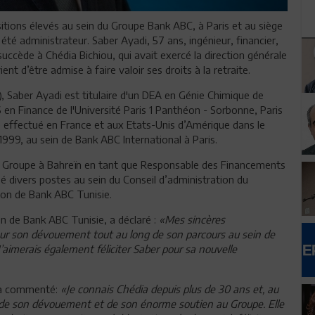
ositions élevés au sein du Groupe Bank ABC, à Paris et au siège
 a été administrateur. Saber Ayadi, 57 ans, ingénieur, financier,
uccède à Chédia Bichiou, qui avait exercé la direction générale
ent d’être admise à faire valoir ses droits à la retraite.
l), Saber Ayadi est titulaire d'un DEA en Génie Chimique de
S en Finance de l'Université Paris 1 Panthéon - Sorbonne, Paris
é effectué en France et aux Etats-Unis d’Amérique dans le
 1999, au sein de Bank ABC International à Paris.
u Groupe à Bahreïn en tant que Responsable des Financements
pé divers postes au sein du Conseil d’administration du
ion de Bank ABC Tunisie.
n de Bank ABC Tunisie, a déclaré :
«Mes sincères
r son dévouement tout au long de son parcours au sein de
 J’aimerais également féliciter Saber pour sa nouvelle
, a commenté:
«Je connais Chédia depuis plus de 30 ans et, au
n, de son dévouement et de son énorme soutien au Groupe. Elle