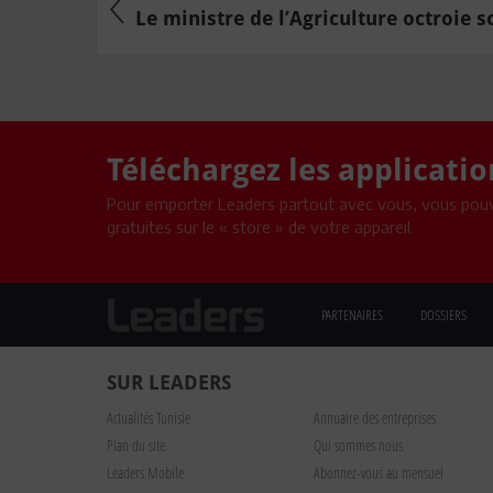
Le ministre de l’Agriculture octroie so
Téléchargez les applicati
Pour emporter Leaders partout avec vous, vous pouv
gratuites sur le « store » de votre appareil.
PARTENAIRES
DOSSIERS
SUR LEADERS
Actualités Tunisie
Annuaire des entreprises
Plan du site
Qui sommes nous
Leaders Mobile
Abonnez-vous au mensuel