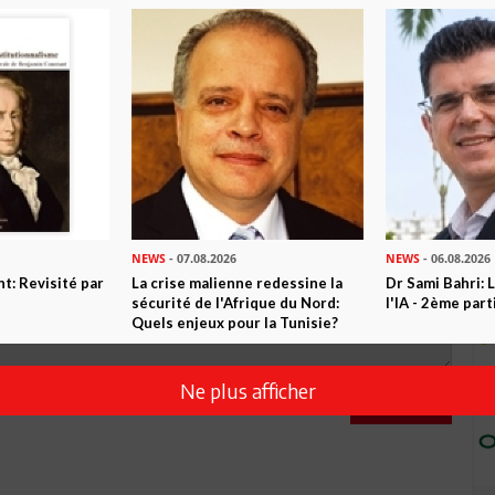
0
Commentaires
Commenter
NEWS
- 07.08.2026
NEWS
- 06.08.2026
t: Revisité par
La crise malienne redessine la
Dr Sami Bahri: L
sécurité de l'Afrique du Nord:
l'IA - 2ème part
Quels enjeux pour la Tunisie?
Ne plus afficher
Envoyer