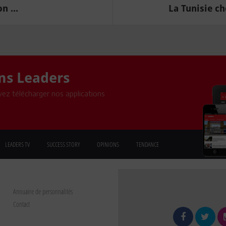
n ...
La Tunisie ch
ons Leaders
ez télécharger nos applications
LEADERS TV
SUCCESS STORY
OPINIONS
TENDANCE
Annuaire de personnalités
Contact