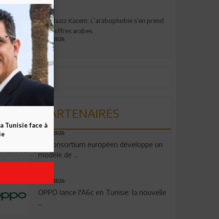
Abdelaziz Kacem: L’arabophobie s’en prend
aux chiffres arabes
09.07.2026
PARTENAIRES
a Tunisie face à
ie
06.08.2026
Un consortium européen développe un
modèle de ...
04.08.2026
OPPO lance l'A6c en Tunisie: la nouvelle
...