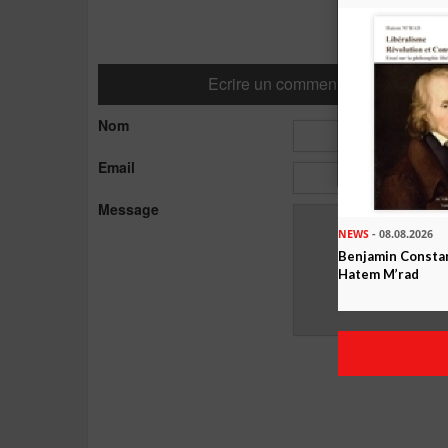
Ecrire un commentaire
Nom
Email
Message
NEWS
- 08.08.2026
Benjamin Constan
Hatem M’rad