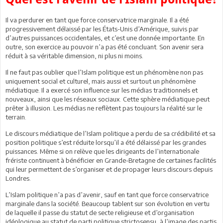
Il va perdurer en tant que force conservatrice marginale. Il a été
progressivement délaissé par les États-Unis d’Amérique, suivis par
d’autres puissances occidentales, et c’est une donnée importante. En
outre, son exercice au pouvoir n’a pas été concluant. Son avenir sera
réduit à sa véritable dimension, ni plus ni moins.
Il ne faut pas oublier que l’Islam politique est un phénomène non pas
uniquement social et culturel, mais aussi et surtout un phénomène
médiatique. Il a exercé son influence sur les médias traditionnels et
nouveaux, ainsi que les réseaux sociaux. Cette sphère médiatique peut
prêter à illusion. Les médias ne reflètent pas toujours la réalité sur le
terrain.
Le discours médiatique de l’Islam politique a perdu de sa crédibilité et sa
position politique s’est réduite lorsqu’il a été délaissé par les grandes
puissances. Même si on relève que les dirigeants de l’internationale
frériste continuent à bénéficier en Grande-Bretagne de certaines facilités
qui leur permettent de s’organiser et de propager leurs discours depuis
Londres.
L’Islam politique n’a pas d’avenir, sauf en tant que force conservatrice
marginale dans la société. Beaucoup tablent sur son évolution en vertu
de laquelle il passe du statut de secte religieuse et d’organisation
idéologique au statut de parti politique strictosensu, à l’image des partis