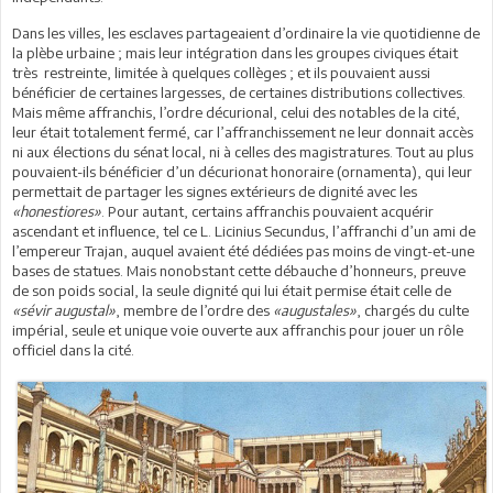
Dans les villes, les esclaves partageaient d’ordinaire la vie quotidienne de
la plèbe urbaine ; mais leur intégration dans les groupes civiques était
très restreinte, limitée à quelques collèges ; et ils pouvaient aussi
bénéficier de certaines largesses, de certaines distributions collectives.
Mais même affranchis, l’ordre décurional, celui des notables de la cité,
leur était totalement fermé, car l’affranchissement ne leur donnait accès
ni aux élections du sénat local, ni à celles des magistratures. Tout au plus
pouvaient-ils bénéficier d’un décurionat honoraire (ornamenta), qui leur
permettait de partager les signes extérieurs de dignité avec les
«honestiores»
. Pour autant, certains affranchis pouvaient acquérir
ascendant et influence, tel ce L. Licinius Secundus, l’affranchi d’un ami de
l’empereur Trajan, auquel avaient été dédiées pas moins de vingt-et-une
bases de statues. Mais nonobstant cette débauche d’honneurs, preuve
de son poids social, la seule dignité qui lui était permise était celle de
«sévir augustal»
, membre de l’ordre des
«augustales»
, chargés du culte
impérial, seule et unique voie ouverte aux affranchis pour jouer un rôle
officiel dans la cité.