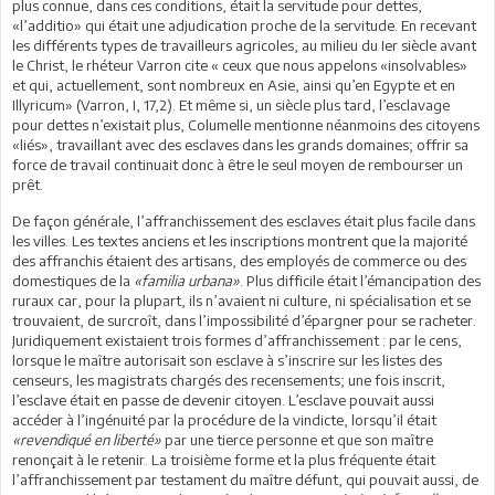
plus connue, dans ces conditions, était la servitude pour dettes,
«l’additio» qui était une adjudication proche de la servitude. En recevant
les différents types de travailleurs agricoles, au milieu du Ier siècle avant
le Christ, le rhéteur Varron cite « ceux que nous appelons «insolvables»
et qui, actuellement, sont nombreux en Asie, ainsi qu’en Egypte et en
Illyricum» (Varron, I, 17,2). Et même si, un siècle plus tard, l’esclavage
pour dettes n’existait plus, Columelle mentionne néanmoins des citoyens
«liés», travaillant avec des esclaves dans les grands domaines; offrir sa
force de travail continuait donc à être le seul moyen de rembourser un
prêt.
De façon générale, l’affranchissement des esclaves était plus facile dans
les villes. Les textes anciens et les inscriptions montrent que la majorité
des affranchis étaient des artisans, des employés de commerce ou des
domestiques de la
«familia urbana»
. Plus difficile était l’émancipation des
ruraux car, pour la plupart, ils n’avaient ni culture, ni spécialisation et se
trouvaient, de surcroît, dans l’impossibilité d’épargner pour se racheter.
Juridiquement existaient trois formes d’affranchissement : par le cens,
lorsque le maître autorisait son esclave à s’inscrire sur les listes des
censeurs, les magistrats chargés des recensements; une fois inscrit,
l’esclave était en passe de devenir citoyen. L’esclave pouvait aussi
accéder à l’ingénuité par la procédure de la vindicte, lorsqu’il était
«revendiqué en liberté»
par une tierce personne et que son maître
renonçait à le retenir. La troisième forme et la plus fréquente était
l’affranchissement par testament du maître défunt, qui pouvait aussi, de