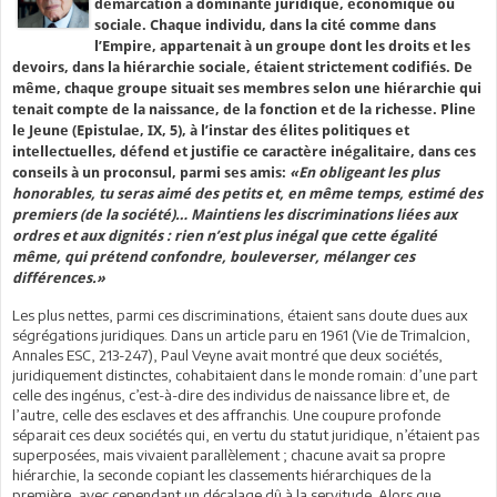
démarcation à dominante juridique, économique ou
sociale. Chaque individu, dans la cité comme dans
l’Empire, appartenait à un groupe dont les droits et les
devoirs, dans la hiérarchie sociale, étaient strictement codifiés. De
même, chaque groupe situait ses membres selon une hiérarchie qui
tenait compte de la naissance, de la fonction et de la richesse. Pline
le Jeune (Epistulae, IX, 5), à l’instar des élites politiques et
intellectuelles, défend et justifie ce caractère inégalitaire, dans ces
conseils à un proconsul, parmi ses amis:
«En obligeant les plus
honorables, tu seras aimé des petits et, en même temps, estimé des
premiers (de la société)… Maintiens les discriminations liées aux
ordres et aux dignités : rien n’est plus inégal que cette égalité
même, qui prétend confondre, bouleverser, mélanger ces
différences.»
Les plus nettes, parmi ces discriminations, étaient sans doute dues aux
ségrégations juridiques. Dans un article paru en 1961 (Vie de Trimalcion,
Annales ESC, 213-247), Paul Veyne avait montré que deux sociétés,
juridiquement distinctes, cohabitaient dans le monde romain: d’une part
celle des ingénus, c’est-à-dire des individus de naissance libre et, de
l’autre, celle des esclaves et des affranchis. Une coupure profonde
séparait ces deux sociétés qui, en vertu du statut juridique, n’étaient pas
superposées, mais vivaient parallèlement ; chacune avait sa propre
hiérarchie, la seconde copiant les classements hiérarchiques de la
première, avec cependant un décalage dû à la servitude. Alors que