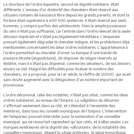
La structure de l’ordre équestre, second en dignité nobiliaire, était
différente. L’anneau d’or distinctif des chevaliers était réservé aux
citoyens romains de naissance libre depuis les grands parents, et dont la
fortune était supérieure à 400 000 sesterces. Il était réservé aux seuls
hommes, y compris parfois des adolescents. Mais la simple possession
du cens n’était pas suffisante, car l’entrée dans l’ordre relevait de la seule
décision impériale et n’était pas légalement héréditaire. L’empereur
pouvait également dégrader le chevalier indigne, et les prohibitions déjà
mentionnées concernaient les deux ordres nobiliaires. L’appartenance à
l’ordre permettait au chevalier d’orner sa tunique d’une bande de
pourpre étroite (angusticlave), de disposer de sièges réservés au
théâtre, mais il n’était pas dispensé, comme les sénateurs, de ses devoirs
envers sa cité. Malgré les difficultés pour évaluer le nombre des
chevaliers, on a proposé, pour le I er siècle, le chiffre de 20000, qui avait
sans doute augmenté avec la désignation d’un nombre important de
provinciaux.
L’ordre décurional, celui des notables, n’était pas situé, comme les deux
ordres nobiliaires, au niveau de l’Empire. La
«dignitas»
du décurion
s’affirmait seulement dans sa cité, et s’étendait à l’ensemble des
membres, dans tous les conseils municipaux de l’Empire. L’intervention
de l’empereur pouvait intercéder pour la nomination d’un conseiller
municipal, qui ne ressortait cependant qu’aux cités, et à elles seules. Les
marques extérieures de la dignité des
«décurions»
, de la notabilité des
conseillers municipaux, étaient la
«toge prétexte»
, le siège honorifique