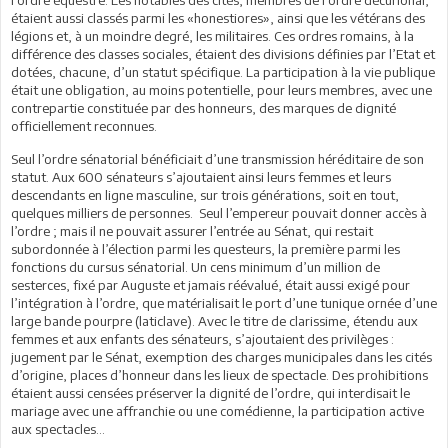
l’ordre équestre. Les notables des cités, membres de l’ordre décurional,
étaient aussi classés parmi les «honestiores», ainsi que les vétérans des
légions et, à un moindre degré, les militaires. Ces ordres romains, à la
différence des classes sociales, étaient des divisions définies par l’Etat et
dotées, chacune, d’un statut spécifique. La participation à la vie publique
était une obligation, au moins potentielle, pour leurs membres, avec une
contrepartie constituée par des honneurs, des marques de dignité
officiellement reconnues.
Seul l’ordre sénatorial bénéficiait d’une transmission héréditaire de son
statut. Aux 600 sénateurs s’ajoutaient ainsi leurs femmes et leurs
descendants en ligne masculine, sur trois générations, soit en tout,
quelques milliers de personnes. Seul l’empereur pouvait donner accès à
l’ordre ; mais il ne pouvait assurer l’entrée au Sénat, qui restait
subordonnée à l’élection parmi les questeurs, la première parmi les
fonctions du cursus sénatorial. Un cens minimum d’un million de
sesterces, fixé par Auguste et jamais réévalué, était aussi exigé pour
l’intégration à l’ordre, que matérialisait le port d’une tunique ornée d’une
large bande pourpre (laticlave). Avec le titre de clarissime, étendu aux
femmes et aux enfants des sénateurs, s’ajoutaient des privilèges :
jugement par le Sénat, exemption des charges municipales dans les cités
d’origine, places d’honneur dans les lieux de spectacle. Des prohibitions
étaient aussi censées préserver la dignité de l’ordre, qui interdisait le
mariage avec une affranchie ou une comédienne, la participation active
aux spectacles…