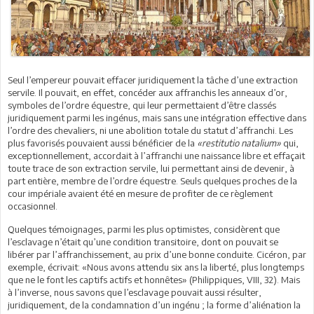
Seul l’empereur pouvait effacer juridiquement la tâche d’une extraction
servile. Il pouvait, en effet, concéder aux affranchis les anneaux d’or,
symboles de l’ordre équestre, qui leur permettaient d’être classés
juridiquement parmi les ingénus, mais sans une intégration effective dans
l’ordre des chevaliers, ni une abolition totale du statut d’affranchi. Les
plus favorisés pouvaient aussi bénéficier de la
«restitutio natalium»
qui,
exceptionnellement, accordait à l’affranchi une naissance libre et effaçait
toute trace de son extraction servile, lui permettant ainsi de devenir, à
part entière, membre de l’ordre équestre. Seuls quelques proches de la
cour impériale avaient été en mesure de profiter de ce règlement
occasionnel.
Quelques témoignages, parmi les plus optimistes, considèrent que
l’esclavage n’était qu’une condition transitoire, dont on pouvait se
libérer par l’affranchissement, au prix d’une bonne conduite. Cicéron, par
exemple, écrivait: «Nous avons attendu six ans la liberté, plus longtemps
que ne le font les captifs actifs et honnêtes» (Philippiques, VIII, 32). Mais
à l’inverse, nous savons que l’esclavage pouvait aussi résulter,
juridiquement, de la condamnation d’un ingénu ; la forme d’aliénation la