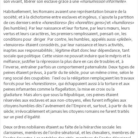
son vivant, libérer son esclave grâce à une
«manumission informelle»
.
Habituellement, les Romains avaient une représentation binaire de la
société; et à la dichotomie entre esclaves et ingénus, s’ajoute la partition
de ces derniers entre
«honestiores» (les «honnêtes gens»)
et
«humiliores»
(les humbles). Par leur naissance et leur fortune, par leurs mœurs, leurs
vertus et leurs caractères, les premiers remplissaient, pensait-on, les
conditions pour diriger. Par contre, les humbles, appelés aussi
«plebei»
,
«tenuiores» étaient considérés, par leur naissance et leurs activités,
inaptes aux responsabilités ; légitime était donc leur dépendance, tant
sociale que politique. Cette vision ne pouvait induire que le mépris et la
méfiance; justifier la répression la plus dure en cas de troubles et, à
l’inverse, entraîner parfois un comportement paternaliste. Deux types de
peines étaient prévus, à partir du IIe siècle, pour un même crime, selon le
rang social des coupables : l’exil ou la relégation remplaçaient les travaux
forcés pour les
«honestiores»
, qui échappaient aussi à la torture et aux
peines infamantes comme la flagellation, la mise en croix ou la
gladiature. Mais alors que sous la République, ces peines étaient
réservées aux esclaves et aux non-citoyens, elles furent infligées aux
citoyens humbles dès l’avènement de l’Empire et, surtout, à partir du IIe
siècle; irrévocablement et jamais les citoyens romains ne furent traités
sur un pied d’égalité.
Deux ordres nobiliaires étaient au faîte de la hiérarchie sociale: les
clarissimes, membres de l’ordre sénatorial, et les chevaliers, membres de