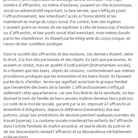
nombre d’affranchis, ou même d’esclaves, jouaient un rôle économique,
social ou administratif important, la tare servile, que n’effaçait point
l’affranchissement, leur interdisait l’accès à l’honorabilité et les
maintenait en marge du corps social. Par contre, bien des ingénus
n’avaient guère un niveau de vie supérieur à celui de beaucoup d’esclaves
ou d’affranchis, et leur poids social était inexistant, mais même classés
parmi les
«humiliores»
, ils étaient partie intégrante du corps civique, en
raison de leur condition juridique.
Dans la société des affranchis et des esclaves, ces derniers étaient, selon
le droit, à la fois des personnes et des objets. En tant que personnes, ils
avaient un statut, mais en qualité d’outil parlant (instrumentum vocale),
ils n’étaient que des biens, objets de cessions, conformément aux mêmes
procédures juridiques que les immeubles et les biens-fonds. Ils faisaient
partie de la
«familia»
, terme qui signifiait aussi bien le groupe familial
que l’ensemble des biens de la famille. L’affranchissement n’effaçait
nullement cette appartenance, car une fois libérés de la servitude, on leur
donnait le nom de famille de leurs anciens maîtres devenus leurs patrons.
Le code de la morale sociale, garanti par la loi, imposait à l’affranchi un
ensemble d’obligations, depuis la déférence (reverentia) due aux
patrons, jusqu’aux prestations de services pendant quelques journées de
travail (operae). La coutume sociale maintenait les enfants de l’affranchi
dans l’orbite familiale du maître ancestral, et seul le décès du patron et
de ses descendants rendait l’affranchi et sa descendance véritablement
indépendants.