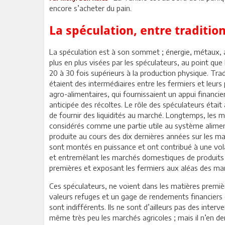
encore s’acheter du pain.
La spéculation, entre traditio
La spéculation est à son sommet ; énergie, métaux, a
plus en plus visées par les spéculateurs, au point que
20 à 30 fois supérieurs à la production physique. Tra
étaient des intermédiaires entre les fermiers et leur
agro-alimentaires, qui fournissaient un appui financier
anticipée des récoltes. Le rôle des spéculateurs était 
de fournir des liquidités au marché. Longtemps, les 
considérés comme une partie utile au système alimenta
produite au cours des dix dernières années sur les ma
sont montés en puissance et ont contribué à une vola
et entremêlant les marchés domestiques de produits 
premières et exposant les fermiers aux aléas des ma
Ces spéculateurs, ne voient dans les matières premièr
valeurs refuges et un gage de rendements financiers e
sont indifférents. Ils ne sont d’ailleurs pas des inter
même très peu les marchés agricoles ; mais il n’en de