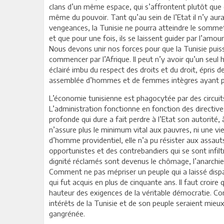
clans d’un même espace, qui s’affrontent plutôt que d’
même du pouvoir. Tant qu’au sein de l’Etat il n’y aura
vengeances, la Tunisie ne pourra atteindre le sommet
et que pour une fois, ils se laissent guider par l’amou
Nous devons unir nos forces pour que la Tunisie puiss
commencer par l’Afrique. Il peut n’y avoir qu’un seul
éclairé imbu du respect des droits et du droit, épris 
assemblée d’hommes et de femmes intègres ayant pour
L’économie tunisienne est phagocytée par des circuits
L’administration fonctionne en fonction des directive
profonde qui dure a fait perdre à l’Etat son autorité
n’assure plus le minimum vital aux pauvres, ni une vi
d’homme providentiel, elle n’a pu résister aux assauts
opportunistes et des contrebandiers qui se sont infiltré
dignité réclamés sont devenus le chômage, l’anarchie 
Comment ne pas mépriser un peuple qui a laissé dispar
qui fut acquis en plus de cinquante ans. Il faut croire 
hauteur des exigences de la véritable démocratie. Co
intérêts de la Tunisie et de son peuple seraient mieu
gangrénée.