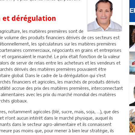
n et dérégulation
griculture, les matières premières sont de
 le volume des produits financiers dérivés de ces secteurs est
ditionnellement, les spéculateurs sur les matières premières
s partenaires commerciaux, négociants en grains et entreprises
 et organisaient le marché. Le prix était fonction de la valeur
alors de servir de relais entre les acheteurs et les vendeurs et
marchés dérivés des matières premières pouvaient être
ire global. Dans le cadre de la dérégulation qui s'est
rchés financiers et agricoles, les marchés de produits dérivés
tilité accrue des prix des matières premières, interconnectant
alimentaires avec les prix du marché mondial des matières
rchés globaux.
es, notamment agricoles (blé, sucre, maïs, soja, …), que des
t n'ont aucun intérêt dans le marché physique, auquel ils
venants dans le secteur agro-alimentaire et ils connaissent
meure pas moins que, pour mener à bien leur stratégie, ils