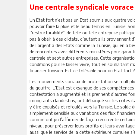
Une centrale syndicale vorace
Un Etat fort n’est pas un Etat soumis aux quatre volo
pouvoir faire la pluie et le beau temps en Tunisie. Son
‘’restructurabilité’’ de telle ou telle entreprise publ
pas à obéir à des diktats, d’autant s’ils proviennent d
de l’argent à des Etats comme la Tunisie, qui en a be
de rencontres avec différents ministères pour garanti
centrale et sept autres entreprises. Cette organisation
conditions pour le laisser vivre, tout en souhaitant
financier tunisien. Est-ce tolérable pour un Etat fort ?
Les mouvements sociaux de protestation se multiplient
du gouffre. L’Etat est exsangue de ses compétences
contestation a augmenté et ils prennent d’autres forme
immigrants clandestins, ont débarqué sur les côtes ita
y être expulsés et refoulés vers la Tunisie. Le solde
simplement sensible aux variations des flux financier
comme ont pu l’affirmer de façon récurrente certaine
niveau, pour préserver leurs profits et leurs avantages
aussi que le service de la dette extérieure cumulée s