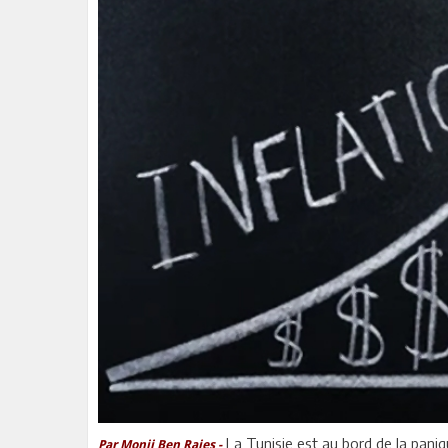
La Tunisie est au bord de la paniqu
Par Monji Ben Raies -