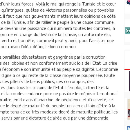
unir leurs forces. Voilà le mal qui ronge la Tunisie et le cœur
 qu’intrigues, quêtes de victoires personnelles ou pitoyables
. Il faut que nos gouvernants mettent leurs opinions de côté
r de la Tunisie, afin de rallier le peuple à une cause commune.
e devenir une puissance qui illuminera toutes les contrées, à
 homme en charge du destin de la Tunisie, un autocrate élu,
de vertu et honnête, comme il peut y avoir pour l’assister une
 raison l’idéal défini, le bien commun.
 parallèles dévastateurs et gangrénée par la corruption.
s des lobbies et non conformément aux lois de l’Etat. La crise
, à l’économie son immunité et au peuple sa dignité. L’économie
e digne à ce qui reste de la classe moyenne paupérisée. Faute
 des pilleurs de biens publics, des corrompus, des
s dans tous les recoins de l’Etat. L’emploi, la liberté et la
et la condescendance pour ne pas dire le mépris international.
aitre, en dix ans d’anarchie, de négligence et d’oisiveté, ce
que le degré de maturité du peuple tunisien est loin d’être à la
mpte tenu de ce très modeste degré de maturité politique, les
x servis par une dictature éclairée que par une démocratie