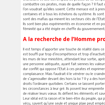
combattre ces pirates, mais de quelle façon ? Il faut 
l’on voudrait qu’elles soient. Cette menace est à pren
centaines et à tous les échelons du système. Ils son
sont des mafias qui minent les secteurs clés de l’Etat 
Ils sont bien plus expérimentés en économie et en po
féminité qui a été érigée en cheffe du gouvernement
A la recherche de l’Homme pro
Il est temps d’apporter une touche de réalité dans ce
est bouffi par trop d’incompétence et trop d’inactiv
les murs de leur ministère, attendant leur sortie, après
une personne adéquate, ayant fait siennes les valeurs
dur conflit qui oppose l’Etat à ces pirates et exprime
complaisance. Mais faudrait-il le vénérer ou le craind
de s’agenouiller devant des hors la loi ? Il y a des h
droits l’ordinaire quotidien. Certains se laissent port
les circonstances à leur gré. Ils posent leur empreinte
de réaliser leurs vœux. Ils défient les éléments et sa
Leur idéal est la raison et le bien-être du peuple, qui
vécu, savent qu’une seule et unique plaie peut empêche