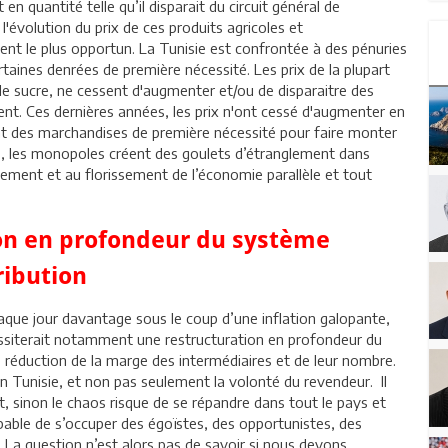
n quantité telle qu’il disparait du circuit général de
 l'évolution du prix de ces produits agricoles et
nt le plus opportun. La Tunisie est confrontée à des pénuries
rtaines denrées de première nécessité. Les prix de la plupart
le sucre, ne cessent d'augmenter et/ou de disparaitre des
ient. Ces dernières années, les prix n'ont cessé d'augmenter en
ient des marchandises de première nécessité pour faire monter
és, les monopoles créent des goulets d’étranglement dans
ement et au florissement de l’économie parallèle et tout
ion en profondeur du système
ribution
que jour davantage sous le coup d’une inflation galopante,
cessiterait notamment une restructuration en profondeur du
ne réduction de la marge des intermédiaires et de leur nombre.
n Tunisie, et non pas seulement la volonté du revendeur. Il
 sinon le chaos risque de se répandre dans tout le pays et
 capable de s’occuper des égoïstes, des opportunistes, des
 La question n’est alors pas de savoir si nous devons