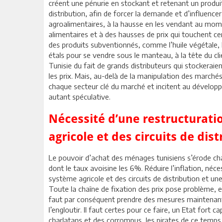
créent une pénurie en stockant et retenant un produit e
distribution, afin de forcer la demande et d’influencer
agroalimentaires, à la hausse en les vendant au mome
alimentaires et à des hausses de prix qui touchent ce
des produits subventionnés, comme l’huile végétale, 
étals pour se vendre sous le manteau, à la tête du cl
Tunisie du fait de grands distributeurs qui stockera
les prix. Mais, au-delà de la manipulation des march
chaque secteur clé du marché et incitent au développ
autant spéculative.
Nécessité d’une restructurat
agricole et des circuits de dist
Le pouvoir d’achat des ménages tunisiens s’érode cha
dont le taux avoisine les 6%. Réduire l’inflation, né
système agricole et des circuits de distribution et u
Toute la chaîne de fixation des prix pose problème, e
faut par conséquent prendre des mesures maintenant,
l’engloutir. Il faut certes pour ce faire, un Etat fort
charlatans et des corrompus, les pirates de ce temps.