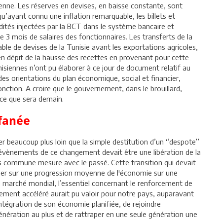
sienne. Les réserves en devises, en baisse constante, sont
u’ayant connu une inflation remarquable, les billets et
dités injectées par la BCT dans le système bancaire et
e 3 mois de salaires des fonctionnaires. Les transferts de la
ble de devises de la Tunisie avant les exportations agricoles,
en dépit de la hausse des recettes en provenant pour cette
tunisiennes n’ont pu élaborer à ce jour de document relatif au
es orientations du plan économique, social et financier,
nction. A croire que le gouvernement, dans le brouillard,
ur ce que sera demain.
 fanée
ler beaucoup plus loin que la simple destitution d’un ‘’despote’’
 évènements de ce changement devait être une libération de la
s commune mesure avec le passé. Cette transition qui devait
cher sur une progression moyenne de l'économie sur une
au marché mondial, l’essentiel concernant le renforcement de
ement accéléré aurait pu valoir pour notre pays, auparavant
d’intégration de son économie planifiée, de rejoindre
nération au plus et de rattraper en une seule génération une