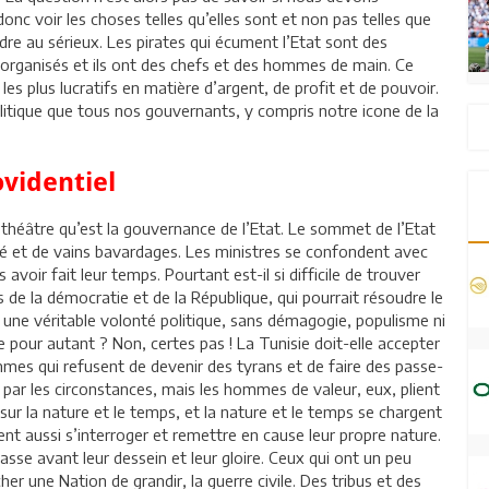
donc voir les choses telles qu’elles sont et non pas telles que
dre au sérieux. Les pirates qui écument l’Etat sont des
t organisés et ils ont des chefs et des hommes de main. Ce
les plus lucratifs en matière d’argent, de profit et de pouvoir.
litique que tous nos gouvernants, y compris notre icone de la
.
videntiel
 théâtre qu’est la gouvernance de l’Etat. Le sommet de l’Etat
ité et de vains bavardages. Les ministres se confondent avec
 avoir fait leur temps. Pourtant est-il si difficile de trouver
 de la démocratie et de la République, qui pourrait résoudre le
r une véritable volonté politique, sans démagogie, populisme ni
re pour autant ? Non, certes pas ! La Tunisie doit-elle accepter
ommes qui refusent de devenir des tyrans et de faire des passe-
er par les circonstances, mais les hommes de valeur, eux, plient
 sur la nature et le temps, et la nature et le temps se chargent
vent aussi s’interroger et remettre en cause leur propre nature.
 passe avant leur dessein et leur gloire. Ceux qui ont un peu
r une Nation de grandir, la guerre civile. Des tribus et des