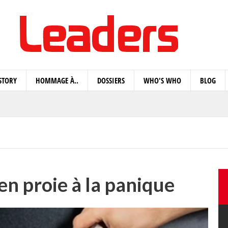
STORY
HOMMAGE À..
DOSSIERS
WHO'S WHO
BLOG
 en proie à la panique