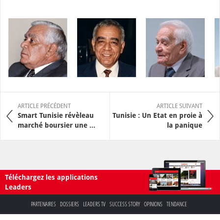
ARTICLE PRÉCÉDENT
ARTICLE SUIVANT
Smart Tunisie révèleau
Tunisie : Un Etat en proie à
marché boursier une ...
la panique
Téléchargez les applications
Leaders
PARTENAIRES
DOSSIERS
LEADERS TV
SUCCESS STORY
OPINIONS
TENDANCE