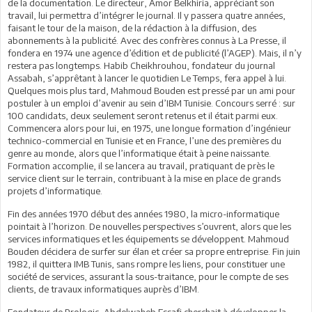
de la documentation. Le directeur, Amor Belkhiria, appréciant son
travail, lui permettra d’intégrer le journal. Il y passera quatre années,
faisant le tour de la maison, de la rédaction à la diffusion, des
abonnements à la publicité. Avec des confrères connus à La Presse, il
fondera en 1974 une agence d’édition et de publicité (l’AGEP). Mais, il n’y
restera pas longtemps. Habib Cheikhrouhou, fondateur du journal
Assabah, s’apprêtant à lancer le quotidien Le Temps, fera appel à lui.
Quelques mois plus tard, Mahmoud Bouden est pressé par un ami pour
postuler à un emploi d’avenir au sein d’IBM Tunisie. Concours serré : sur
100 candidats, deux seulement seront retenus et il était parmi eux.
Commencera alors pour lui, en 1975, une longue formation d’ingénieur
technico-commercial en Tunisie et en France, l’une des premières du
genre au monde, alors que l’informatique était à peine naissante.
Formation accomplie, il se lancera au travail, pratiquant de près le
service client sur le terrain, contribuant à la mise en place de grands
projets d’informatique.
Fin des années 1970 début des années 1980, la micro-informatique
pointait à l’horizon. De nouvelles perspectives s’ouvrent, alors que les
services informatiques et les équipements se développent. Mahmoud
Bouden décidera de surfer sur élan et créer sa propre entreprise. Fin juin
1982, il quittera IMB Tunis, sans rompre les liens, pour constituer une
société de services, assurant la sous-traitance, pour le compte de ses
clients, de travaux informatiques auprès d’IBM.
Fondateur de Prologic, Abdelwaheb Essafi cherchait à développer la