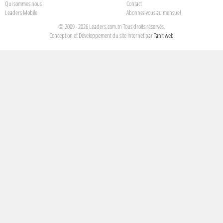
Qui sommes nous
Contact
Leaders Mobile
Abonnez-vous au mensuel
© 2009 - 2026 Leaders.com.tn Tous droits réservés.
Conception et Développement du site internet par
Tanit web