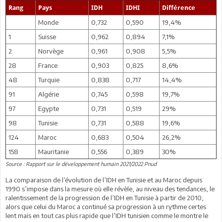
Rang
Pays
IDH
IDHI
Différence
Monde
0,732
0,590
19,4%
1
Suisse
0,962
0,894
7,1%
2
Norvège
0,961
0,908
5,5%
28
France
0,903
0,825
8,6%
48
Turquie
0,838
0,717
14,4%
91
Algérie
0,745
0,598
19,7%
97
Egypte
0,731
0,519
29%
98
Tunisie
0,731
0,588
19,6%
124
Maroc
0,683
0,504
26,2%
158
Mauritanie
0,556
0,389
30%
Source : Rapport sur le développement humain 2021/2022 Pnud
La comparaison de l’évolution de l’IDH en Tunisie et au Maroc depuis
1990 s’impose dans la mesure où elle révèle, au niveau des tendances, le
ralentissement de la progression de l’IDH en Tunisie à partir de 2010,
alors que celui du Maroc a continué sa progression à un rythme certes
lent mais en tout cas plus rapide que l’IDH tunisien comme le montre le