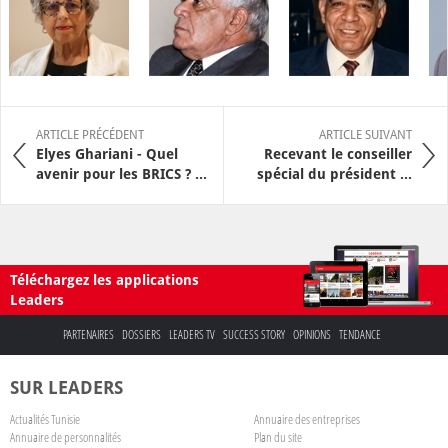
ARTICLE PRÉCÉDENT
ARTICLE SUIVANT
Elyes Ghariani - Quel
Recevant le conseiller
avenir pour les BRICS ? ...
spécial du président ...
Téléchargez les applications
Leaders
PARTENAIRES
DOSSIERS
LEADERS TV
SUCCESS STORY
OPINIONS
TENDANCE
SUR LEADERS
Actualités Tunisie
Annuaire des entreprises
Annuaire de personnalités
Plan du site