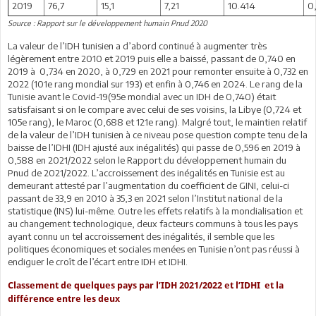
2019
76,7
15,1
7,21
10.414
0
Source : Rapport sur le développement humain Pnud 2020
La valeur de l’IDH tunisien a d’abord continué à augmenter très
légèrement entre 2010 et 2019 puis elle a baissé, passant de 0,740 en
2019 à 0,734 en 2020, à 0,729 en 2021 pour remonter ensuite à 0,732 en
2022 (101e rang mondial sur 193) et enfin à 0,746 en 2024. Le rang de la
Tunisie avant le Covid-19(95e mondial avec un IDH de 0,740) était
satisfaisant si on le compare avec celui de ses voisins, la Libye (0,724 et
105e rang), le Maroc (0,688 et 121e rang). Malgré tout, le maintien relatif
de la valeur de l’IDH tunisien à ce niveau pose question compte tenu de la
baisse de l’IDHI (IDH ajusté aux inégalités) qui passe de 0,596 en 2019 à
0,588 en 2021/2022 selon le Rapport du développement humain du
Pnud de 2021/2022. L’accroissement des inégalités en Tunisie est au
demeurant attesté par l’augmentation du coefficient de GINI, celui-ci
passant de 33,9 en 2010 à 35,3 en 2021 selon l’Institut national de la
statistique (INS) lui-même. Outre les effets relatifs à la mondialisation et
au changement technologique, deux facteurs communs à tous les pays
ayant connu un tel accroissement des inégalités, il semble que les
politiques économiques et sociales menées en Tunisie n’ont pas réussi à
endiguer le croît de l’écart entre IDH et IDHI.
Classement de quelques pays par l’IDH 2021/2022 et l’IDHI et la
différence entre les deux