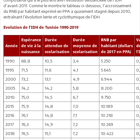
d’avant-2011. Comme le montre le tableau ci-dessous, l’accroissement
du RNB par habitant exprimé en PPA a quasiment stagné depuis 2010,
entraînant l’évolution lente et cyclothymique de l’IDH.
Evolution de l’IDH de Tunisie 1990-2019
Espérance
Durée
Durée
RNB par
V
Année
de vie à la
attendue de
moyenne de
habitant (dollars
d
naissance
scolarisation
scolarisation
de 2017 en PPA)
l’
1990
68,8
10,5
3,4
5.250
0
1995
71,5
11,6
4,1
5.645
0
2000
73,2
13,1
4,9
6.944
0
2005
74,2
14,2
5,8
8.200
0
2010
75,0
14,5
6,7
9.750
0
2015
75,9
14,8
7,0
10.189
0
2016
76,1
14,8
7,1
10.218
0,
2017
76,3
14,9
7,2
10.269
0
2018
76,5
15,1
7,2
10.422
0