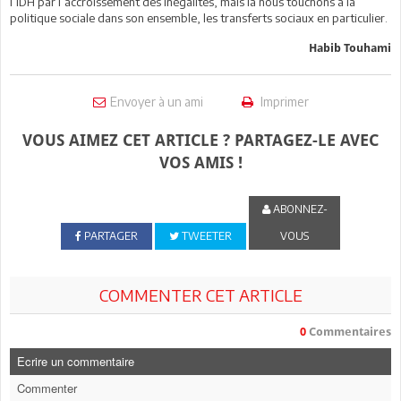
l’IDH par l’accroissement des inégalités, mais là nous touchons à la
politique sociale dans son ensemble, les transferts sociaux en particulier.
Habib Touhami
Envoyer à un ami
Imprimer
VOUS AIMEZ CET ARTICLE ? PARTAGEZ-LE AVEC
VOS AMIS !
ABONNEZ-
PARTAGER
TWEETER
VOUS
COMMENTER CET ARTICLE
0
Commentaires
Ecrire un commentaire
Commenter