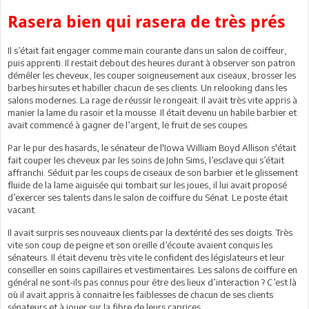
Rasera bien qui rasera de très prés
Il s’était fait engager comme main courante dans un salon de coiffeur,
puis apprenti. Il restait debout des heures durant à observer son patron
démêler les cheveux, les couper soigneusement aux ciseaux, brosser les
barbes hirsutes et habiller chacun de ses clients. Un relooking dans les
salons modernes. La rage de réussir le rongeait. Il avait très vite appris à
manier la lame du rasoir et la mousse. Il était devenu un habile barbier et
avait commencé à gagner de l’argent, le fruit de ses coupes.
Par le pur des hasards, le sénateur de l'Iowa William Boyd Allison s'était
fait couper les cheveux par les soins de John Sims, l’esclave qui s’était
affranchi. Séduit par les coups de ciseaux de son barbier et le glissement
fluide de la lame aiguisée qui tombait sur les joues, il lui avait proposé
d’exercer ses talents dans le salon de coiffure du Sénat. Le poste était
vacant.
Il avait surpris ses nouveaux clients par la dextérité des ses doigts. Très
vite son coup de peigne et son oreille d’écoute avaient conquis les
sénateurs. Il était devenu très vite le confident des législateurs et leur
conseiller en soins capillaires et vestimentaires. Les salons de coiffure en
général ne sont-ils pas connus pour être des lieux d’interaction ? C’est là
où il avait appris à connaitre les faiblesses de chacun de ses clients
sénateurs et à jouer sur la fibre de leurs caprices.