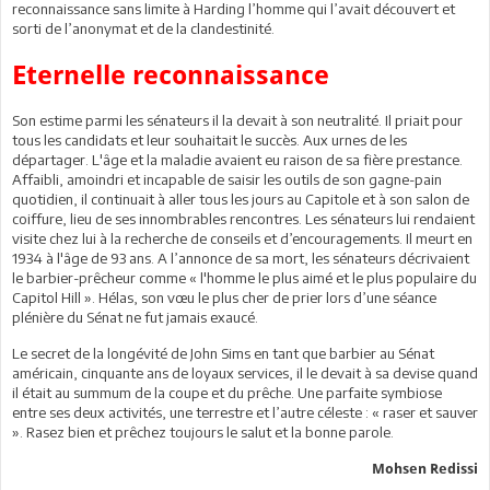
reconnaissance sans limite à Harding l’homme qui l’avait découvert et
sorti de l’anonymat et de la clandestinité.
Eternelle reconnaissance
Son estime parmi les sénateurs il la devait à son neutralité. Il priait pour
tous les candidats et leur souhaitait le succès. Aux urnes de les
départager. L'âge et la maladie avaient eu raison de sa fière prestance.
Affaibli, amoindri et incapable de saisir les outils de son gagne-pain
quotidien, il continuait à aller tous les jours au Capitole et à son salon de
coiffure, lieu de ses innombrables rencontres. Les sénateurs lui rendaient
visite chez lui à la recherche de conseils et d’encouragements. Il meurt en
1934 à l'âge de 93 ans. A l’annonce de sa mort, les sénateurs décrivaient
le barbier-prêcheur comme « l'homme le plus aimé et le plus populaire du
Capitol Hill ». Hélas, son vœu le plus cher de prier lors d’une séance
plénière du Sénat ne fut jamais exaucé.
Le secret de la longévité de John Sims en tant que barbier au Sénat
américain, cinquante ans de loyaux services, il le devait à sa devise quand
il était au summum de la coupe et du prêche. Une parfaite symbiose
entre ses deux activités, une terrestre et l’autre céleste : « raser et sauver
». Rasez bien et prêchez toujours le salut et la bonne parole.
Mohsen Redissi