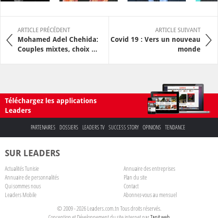
ARTICLE PRÉCÉDENT
ARTICLE SUIVANT
Mohamed Adel Chehida:
Covid 19 : Vers un nouveau
Couples mixtes, choix ...
monde
Téléchargez les applications
Leaders
PARTENAIRES
DOSSIERS
LEADERS TV
SUCCESS STORY
OPINIONS
TENDANCE
SUR LEADERS
Actualités Tunisie
Annuaire des entreprises
Annuaire de personnalités
Plan du site
Qui sommes nous
Contact
Leaders Mobile
Abonnez-vous au mensuel
© 2009 - 2026 Leaders.com.tn Tous droits réservés.
Conception et Développement du site internet par
Tanit web