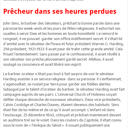
Prêcheur dans ses heures perdues
John Sims, le barbier des Sénateurs, prêchait la bonne parole dans une
paroisse les week-ends et les jours de fêtes religieuses. Il exhortait ses
ouailles à servir Dieu et les hommes en toute honnêteté. Le remord le
rongeait, il ne pouvait garder son office indéfiniment secret. Il s’était lié
d’amitié avec le sénateur de l'Iowa et futur président Warren G. Harding,
29è président, 1921-1923. Il avait peur de trahir cette grande amitié. Cela
frisait l’entendement. Sans passer par le confessionnal, il avait révélé à
son sénateur son prêche jalousement gardé secret. Alléluia, il avait
soulagé sa conscience et avait libéré son esprit.
Le barbier-orateur n’était pas tout à fait surpris de voir le sénateur
Harding assister à un service religieux dans sa paroisse. Il s’enflammait,
s’agenouillait, se roulait par terre pour garder ses fidèles alertes.
Subjugué par le talent d’orateur du barbier, le sénateur Harding avait fait
campagne auprès de ses pairs. L’Universal Church of Holiness voyait
défiler chaque dimanche de nouveaux sénateurs. Deux vice-présidents,
Calvin Coolidge et Charles Dawes, étaient devenus des habitués. Sims
était fier de lui-même et de ce qu’il avait accompli. L’enfant né dans
l’esclavage, 25 décembre 1843, côtoyait et prêchait maintenant devant
un auditoire trié sur le volet. Dans les couloirs du Capitole, Il était connu
sous le nom de « l'évêque du Sénat ». Il vouait publiquement une