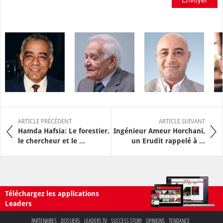
ARTICLE PRÉCÉDENT
ARTICLE SUIVANT
Hamda Hafsia: Le forestier,
Ingénieur Ameur Horchani,
le chercheur et le ...
un Erudit rappelé à ...
Téléchargez les applications
Leaders
PARTENAIRES
DOSSIERS
LEADERS TV
SUCCESS STORY
OPINIONS
TENDANCE