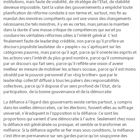
institutions, mais faute de visibilité, de stratégie de l’Etat, de stabilité
devenue impossible, tant la valse des gouvernements a empêché toute
planification de réforme conduite à son terme et, surtout, mis fin au
mandat des ministres compétents qui ont une vision des changements
nécessaires.De tels ministres, il y en eu certes, mais jamais le maintien
dans la durée d’une masse critique de compétences qui aurait pu
conduire les véritables réformes utiles à l’intérêt général. C’est
finalement faute de leadership crédible, non parce qu’il profère un
discours populiste laudateur du « peuple » ou s’apitoyant sur les
catégories pauvres, mais parce qu’il agit, parce qu’il oriente les esprits et
les actions vers l’intérêt du plus grand nombre, parce qu’il communique
par un discours qui fait sens, parce qu’il reflète une vision d’avenir
meilleur en mesure de mobiliser les acteurs sociaux, parce qu’il est moins
obsédé par le pouvoir personnel d’un «big brother» que par le
leadership collectif diffusé à tous les paliers des responsabilités
collectives, parce qu’il dispose d’un sens profond de l’Etat, de la
participation, de la bonne gouvernance et de la démocratie.
La défiance à l’égard des gouvernants existe certes partout, y compris
dans les vieilles démocraties, car les élections, fussent-elles au suffrage
universel, n’éradiquent ni l’opposition ni la défiance. Ce sont les
proportions qui varient d’une démocratie à l’autre. Seulement chez nous
la défiance est généralisée ou presque, et semble se transformer en
méfiance. Si la défiance signifie se fier mais sous conditions, la méfiance
c’est être en permanence sur ses gardes parce qu’on soupçonne des