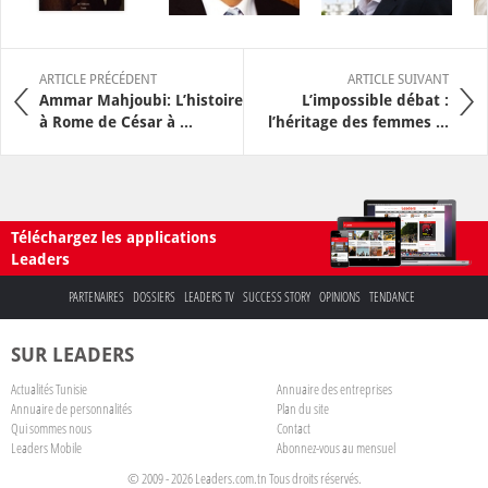
ARTICLE PRÉCÉDENT
ARTICLE SUIVANT
Ammar Mahjoubi: L’histoire
L’impossible débat :
à Rome de César à ...
l’héritage des femmes ...
Téléchargez les applications
Leaders
PARTENAIRES
DOSSIERS
LEADERS TV
SUCCESS STORY
OPINIONS
TENDANCE
SUR LEADERS
Actualités Tunisie
Annuaire des entreprises
Annuaire de personnalités
Plan du site
Qui sommes nous
Contact
Leaders Mobile
Abonnez-vous au mensuel
© 2009 - 2026 Leaders.com.tn Tous droits réservés.