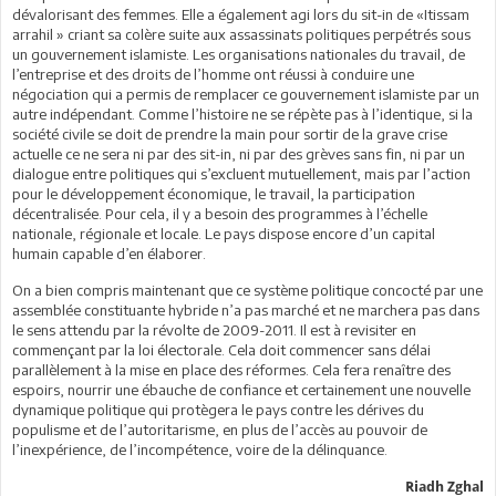
dévalorisant des femmes. Elle a également agi lors du sit-in de «Itissam
arrahil » criant sa colère suite aux assassinats politiques perpétrés sous
un gouvernement islamiste. Les organisations nationales du travail, de
l’entreprise et des droits de l’homme ont réussi à conduire une
négociation qui a permis de remplacer ce gouvernement islamiste par un
autre indépendant. Comme l’histoire ne se répète pas à l’identique, si la
société civile se doit de prendre la main pour sortir de la grave crise
actuelle ce ne sera ni par des sit-in, ni par des grèves sans fin, ni par un
dialogue entre politiques qui s’excluent mutuellement, mais par l’action
pour le développement économique, le travail, la participation
décentralisée. Pour cela, il y a besoin des programmes à l’échelle
nationale, régionale et locale. Le pays dispose encore d’un capital
humain capable d’en élaborer.
On a bien compris maintenant que ce système politique concocté par une
assemblée constituante hybride n’a pas marché et ne marchera pas dans
le sens attendu par la révolte de 2009-2011. Il est à revisiter en
commençant par la loi électorale. Cela doit commencer sans délai
parallèlement à la mise en place des réformes. Cela fera renaître des
espoirs, nourrir une ébauche de confiance et certainement une nouvelle
dynamique politique qui protègera le pays contre les dérives du
populisme et de l’autoritarisme, en plus de l’accès au pouvoir de
l’inexpérience, de l’incompétence, voire de la délinquance.
Riadh Zghal