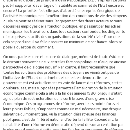
peut-il supporter davantage d’instabilité au sommet de l’Etat encore et
encore ? La priorité n’est-elle pas d’abord à une reprise énergique de
l’activité économique et l’amélioration des conditions de vie des citoyens
? Cela ne peut se réaliser sans l’engagement des divers acteurs sociaux
depuis les employés de la fonction publique, en passant par les édiles
municipaux, les travailleurs dans tous secteurs confondus, les dirigeants
d’entreprises et actifs des organisations de la société civile. Pour que
cela se produise, il va falloir assurer un minimum de confiance. Alors se
pose la question du comment.
On nous parle encore et encore de dialogue, même si de toute évidence
le discours souvent haineux entre les factions politiques n’augure aucune
perspective de dialogue inclusif. Par contre, il faut reconnaître que
toutes les solutions des problèmes des citoyens ne viendront pas de
l’initiative de l’Etat si on admet que l’on est en démocratie. Le
gouvernement est actuellement en voie de lancer des réformes, certes
douloureuses, mais supposées permettre l’amélioration de la situation
économique comme cela a été à la fin des années 1980 lorsqu’il s’était
agi du plan de restructuration qui a sorti le pays d’une grave crise
économique. Ces programmes de réforme, avec leurs points forts et
leurs points faibles, s’imposent comme un mal nécessaire, une drogue
salvatrice du moment que, vu la situation désastreuse des finances
publiques, c’est de l’intérêt national d’éviter la faillite. Cependant, la
faisabilité d’une réforme en démocratie dépend de son acceptation par
le plus grand nombre de citoyens.Une fois les programmes de réforme