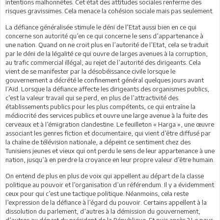
intentions malhonnêtes. Cet état des attitudes sociales renferme des
risques gravissimes. Cela menace la cohésion sociale mais pas seulement.
La défiance généralisée stimule le déni de l’Etat aussi bien en ce qui
concerne son autorité qu’en ce qui concerne le sens d’appartenance à
une nation. Quand on ne croit plus en l’autorité de l’Etat, cela se traduit
par le déni de la légalité ce qui ouvre de larges avenues à la corruption,
au trafic commercial illégal, au rejet de l’autorité des dirigeants. Cela
vient de se manifester par la désobéissance civile lorsque le
gouvernement a décrété le confinement général quelques jours avant
l’Aïd. Lorsque la défiance affecte les dirigeants des organismes publics,
c’est la valeur travail qui se perd, en plus de l’attractivité des
établissements publics pour les plus compétents, ce qui entraîne la
médiocrité des services publics et ouvre une large avenue à la fuite des
cerveaux et à l’émigration clandestine. Le feuilleton « Harga », une œuvre
associant les genres fiction et documentaire, qui vient d’être diffusé par
la chaîne de télévision nationale, a dépeint ce sentiment chez des
Tunisiens jeunes et vieux qui ont perdu le sens de leur appartenance à une
nation, jusqu’à en perdre la croyance en leur propre valeur d’être humain.
On entend de plus en plus de voix qui appellent au départ de la classe
politique au pouvoir et l’organisation d’un référendum. Il y a évidemment
ceux pour qui c’est une tactique politique. Néanmoins, cela reste
l’expression de la défiance à l’égard du pouvoir. Certains appellent à la
dissolution du parlement, d’autres à la démission du gouvernement,
d’autres au départ du président de la République. Et puis après ? Le pays