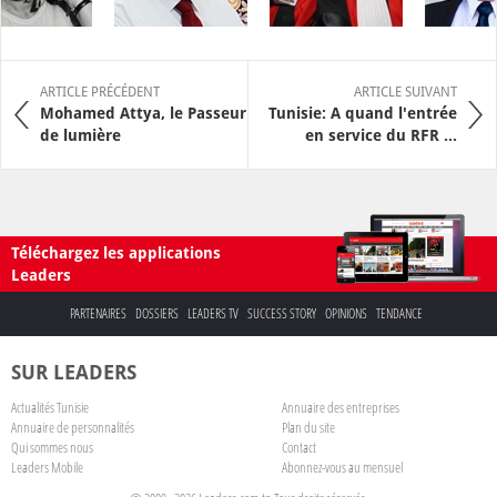
ARTICLE PRÉCÉDENT
ARTICLE SUIVANT
Mohamed Attya, le Passeur
Tunisie: A quand l'entrée
de lumière
en service du RFR ...
Téléchargez les applications
Leaders
PARTENAIRES
DOSSIERS
LEADERS TV
SUCCESS STORY
OPINIONS
TENDANCE
SUR LEADERS
Actualités Tunisie
Annuaire des entreprises
Annuaire de personnalités
Plan du site
Qui sommes nous
Contact
Leaders Mobile
Abonnez-vous au mensuel