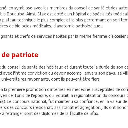
gné, en symbiose avec les membres du conseil de santé et des autorit
b Bouguiba. Ainsi, Sfax est doté d'un hôpital de spécialités médicale
'un plateau technique le plus complet et le plus performant en son te
ires de biologies médicales, d'anatomie pathologique...
eignants et chefs de services habités par la même flemme d’exceller 
 de patriote
et du conseil de santé des hôpitaux et durant toute la durée de son dé
i avec l'intime conviction du devoir accompli envers son pays, sa ville
universitaires rayonnants, dont ils peuvent être fiers.
: à la première promotion d'internes en médecine susceptibles de conc
en de Tunis de l'époque, qui voulait la régionalisation du concours d
nis). Le concours national, fut maintenu sa confiance, en la valeur de
ers des concours (résidanat, assistanat et agrégation.). Ils ont hon
à l'étranger sont des diplômés de la faculté de Sfax.