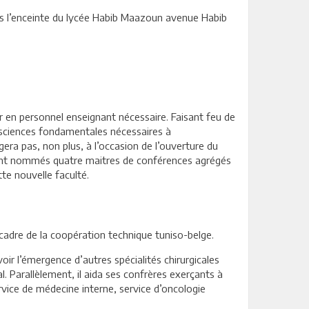
ans l’enceinte du lycée Habib Maazoun avenue Habib
ir en personnel enseignant nécessaire. Faisant feu de
e sciences fondamentales nécessaires à
era pas, non plus, à l’occasion de l’ouverture du
urent nommés quatre maitres de conférences agrégés
tte nouvelle faculté.
 cadre de la coopération technique tuniso-belge.
r l’émergence d’autres spécialités chirurgicales
l. Parallèlement, il aida ses confrères exerçants à
ervice de médecine interne, service d’oncologie