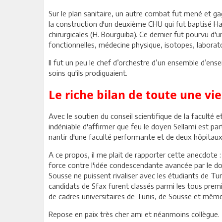
Sur le plan sanitaire, un autre combat fut mené et ga
la construction d'un deuxième CHU qui fut baptisé Habi
chirurgicales (H. Bourguiba). Ce dernier fut pourvu d
fonctionnelles, médecine physique, isotopes, laborato
Il fut un peu le chef d’orchestre d’un ensemble d’ens
soins qu'ils prodiguaient.
Le riche bilan de toute une vie
Avec le soutien du conseil scientifique de la faculté 
indéniable d'affirmer que feu le doyen Sellami est part
nantir d'une faculté performante et de deux hôpitaux 
A ce propos, il me plait de rapporter cette anecdote 
force contre l'idée condescendante avancée par le doy
Sousse ne puissent rivaliser avec les étudiants de Tu
candidats de Sfax furent classés parmi les tous premi
de cadres universitaires de Tunis, de Sousse et même 
Repose en paix très cher ami et néanmoins collègue.