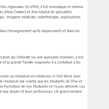
és régionales. En effet, il fut revendiqué et obtenu
s (Hedi Chaker) et d'un hôpital de spécialités
mps : imagerie médicale, radiothérapie, explorations
dans l’enseignement qu’ils dispensaient et dans les
canat qui s'étendit sur une quinzaine d'années, il est
 et la grande famille soignante. Il a contribué à les
ourir au résidanat en médecine, il s'est élevé avec
e résidanat (de crainte que les étudiants de Sfax et
 la formation de nos étudiants ne l'a pas démenti. Les
oré leur doyen et leurs professeurs. Un grand nombre