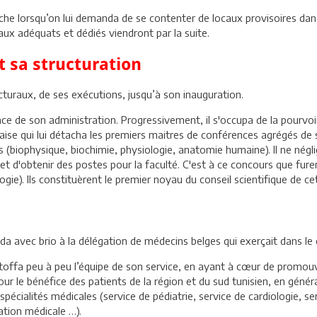
ouche lorsqu’on lui demanda de se contenter de locaux provisoires d
caux adéquats et dédiés viendront par la suite.
t sa structuration
tecturaux, de ses exécutions, jusqu’à son inauguration.
lace de son administration. Progressivement, il s'occupa de la pourvo
ançaise qui lui détacha les premiers maitres de conférences agrégés d
(biophysique, biochimie, physiologie, anatomie humaine). Il ne néglig
 et d'obtenir des postes pour la faculté. C'est à ce concours que f
logie). Ils constituèrent le premier noyau du conseil scientifique de ce
da avec brio à la délégation de médecins belges qui exerçait dans le
ffa peu à peu l’équipe de son service, en ayant à cœur de promouvoi
ur le bénéfice des patients de la région et du sud tunisien, en généra
 spécialités médicales (service de pédiatrie, service de cardiologie, s
ation médicale …).