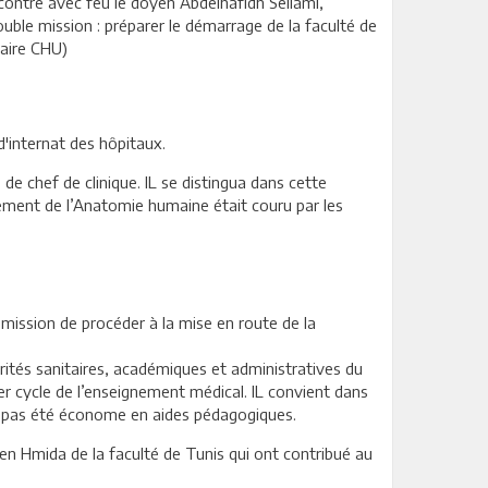
ontre avec feu le doyen Abdelhafidh Sellami,
ouble mission : préparer le démarrage de la faculté de
taire CHU)
d'internat des hôpitaux.
 de chef de clinique. IL se distingua dans cette
nement de l’Anatomie humaine était couru par les
 mission de procéder à la mise en route de la
rités sanitaires, académiques et administratives du
er cycle de l’enseignement médical. IL convient dans
’a pas été économe en aides pédagogiques.
en Hmida de la faculté de Tunis qui ont contribué au