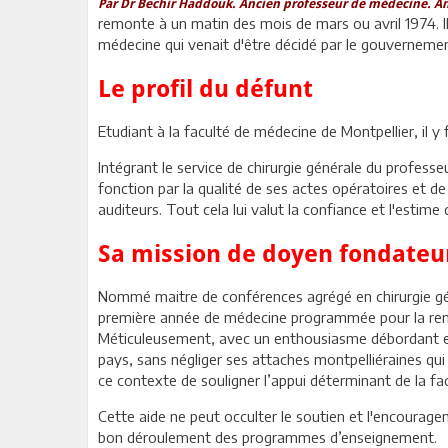
Par Dr Bechir Haddouk. Ancien professeur de médecine. Anc
remonte à un matin des mois de mars ou avril 1974. Il
médecine qui venait d'être décidé par le gouvernement 
Le profil du défunt
Etudiant à la faculté de médecine de Montpellier, il y
Intégrant le service de chirurgie générale du professeu
fonction par la qualité de ses actes opératoires et 
auditeurs. Tout cela lui valut la confiance et l'estime 
Sa mission de doyen fondateur
Nommé maitre de conférences agrégé en chirurgie génér
première année de médecine programmée pour la rent
Méticuleusement, avec un enthousiasme débordant et c
pays, sans négliger ses attaches montpelliéraines qu
ce contexte de souligner l’appui déterminant de la f
Cette aide ne peut occulter le soutien et l'encourag
bon déroulement des programmes d’enseignement.