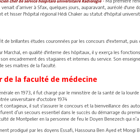
-
Ma première renc
ien chef de service hospitalo universitaire Radiologie
 venait d’arriver à Sfax, quelques jours, auparavant, auréolé d'une d
et hisser l'hôpital régional Hédi Chaker au statut d'hôpital universi
 fit de brillantes études couronnées par les concours d'externat, puis 
r Marchal, en qualité d'interne des hôpitaux, il y exerça les fonctions
de son encadrement des stagiaires et internes du service. Son enseig
de ses maitres de la faculté.
 de la faculté de médecine
ale en 1973, il fut chargé par le ministère de la santé de la lourde
rée universitaire d'octobre 1974
ontagieux, il sut s'assurer le concours et la bienveillance des auto
i furent d’un secours essentiel dans le succès du démarrage du premi
aculté de Montpelier en la personne de feu le Doyen Benezech qui n
ement prodigué par les doyens Essafi, Hassouna Ben Ayed et Mongi B