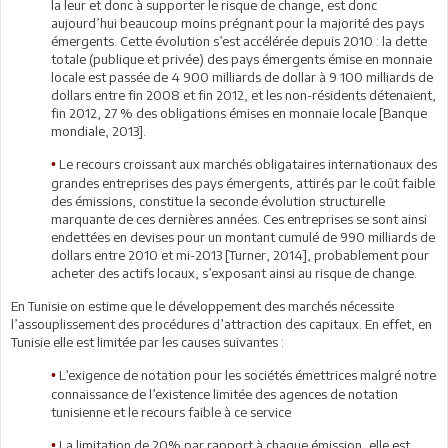
la leur et donc à supporter le risque de change, est donc
aujourd’hui beaucoup moins prégnant pour la majorité des pays
émergents. Cette évolution s’est accélérée depuis 2010 : la dette
totale (publique et privée) des pays émergents émise en monnaie
locale est passée de 4 900 milliards de dollar à 9 100 milliards de
dollars entre fin 2008 et fin 2012, et les non-résidents détenaient,
fin 2012, 27 % des obligations émises en monnaie locale [Banque
mondiale, 2013].
Le recours croissant aux marchés obligataires internationaux des
•
grandes entreprises des pays émergents, attirés par le coût faible
des émissions, constitue la seconde évolution structurelle
marquante de ces dernières années. Ces entreprises se sont ainsi
endettées en devises pour un montant cumulé de 990 milliards de
dollars entre 2010 et mi-2013 [Turner, 2014], probablement pour
acheter des actifs locaux, s’exposant ainsi au risque de change.
En Tunisie on estime que le développement des marchés nécessite
l’assouplissement des procédures d’attraction des capitaux. En effet, en
Tunisie elle est limitée par les causes suivantes :
L’exigence de notation pour les sociétés émettrices malgré notre
•
connaissance de l’existence limitée des agences de notation
tunisienne et le recours faible à ce service
La limitation de 20% par rapport à chaque émission, elle est
•