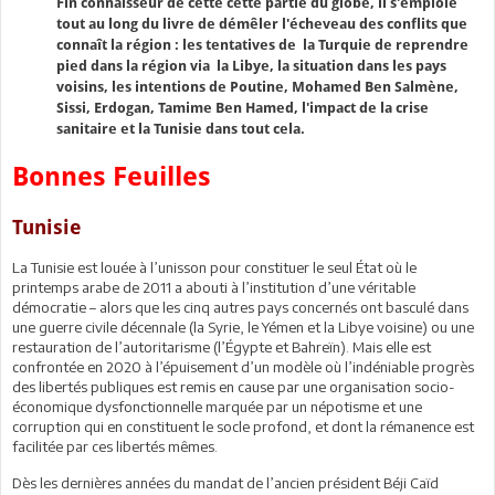
Fin connaisseur de cette cette partie du globe, il s'emploie
tout au long du livre de démêler l'écheveau des conflits que
connaît la région : les tentatives de la Turquie de reprendre
pied dans la région via la Libye, la situation dans les pays
voisins, les intentions de Poutine, Mohamed Ben Salmène,
Sissi, Erdogan, Tamime Ben Hamed, l'impact de la crise
sanitaire et la Tunisie dans tout cela.
Bonnes Feuilles
Tunisie
La Tunisie est louée à l’unisson pour constituer le seul État où le
printemps arabe de 2011 a abouti à l’institution d’une véritable
démocratie – alors que les cinq autres pays concernés ont basculé dans
une guerre civile décennale (la Syrie, le Yémen et la Libye voisine) ou une
restauration de l’autoritarisme (l’Égypte et Bahreïn). Mais elle est
confrontée en 2020 à l’épuisement d’un modèle où l’indéniable progrès
des libertés publiques est remis en cause par une organisation socio-
économique dysfonctionnelle marquée par un népotisme et une
corruption qui en constituent le socle profond, et dont la rémanence est
facilitée par ces libertés mêmes.
Dès les dernières années du mandat de l’ancien président Béji Caïd