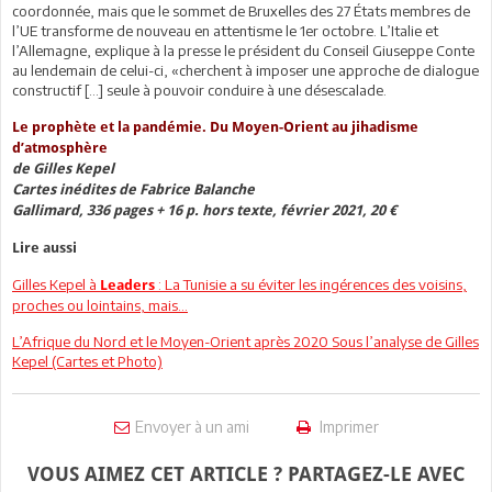
coordonnée, mais que le sommet de Bruxelles des 27 États membres de
l’UE transforme de nouveau en attentisme le 1er octobre. L’Italie et
l’Allemagne, explique à la presse le président du Conseil Giuseppe Conte
au lendemain de celui-ci, «cherchent à imposer une approche de dialogue
constructif […] seule à pouvoir conduire à une désescalade.
Le prophète et la pandémie. Du Moyen-Orient au jihadisme
d’atmosphère
de Gilles Kepel
Cartes inédites de Fabrice Balanche
Gallimard, 336 pages + 16 p. hors texte, février 2021, 20 €
Lire aussi
Gilles Kepel à
: La Tunisie a su éviter les ingérences des voisins,
Leaders
proches ou lointains, mais...
L’Afrique du Nord et le Moyen-Orient après 2020 Sous l’analyse de Gilles
Kepel (Cartes et Photo)
Envoyer à un ami
Imprimer
VOUS AIMEZ CET ARTICLE ? PARTAGEZ-LE AVEC