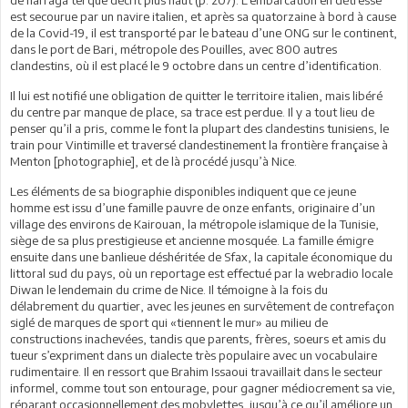
est secourue par un navire italien, et après sa quatorzaine à bord à cause
de la Covid-19, il est transporté par le bateau d’une ONG sur le continent,
dans le port de Bari, métropole des Pouilles, avec 800 autres
clandestins, où il est placé le 9 octobre dans un centre d’identification.
Il lui est notifié une obligation de quitter le territoire italien, mais libéré
du centre par manque de place, sa trace est perdue. Il y a tout lieu de
penser qu’il a pris, comme le font la plupart des clandestins tunisiens, le
train pour Vintimille et traversé clandestinement la frontière française à
Menton [photographie], et de là procédé jusqu’à Nice.
Les éléments de sa biographie disponibles indiquent que ce jeune
homme est issu d’une famille pauvre de onze enfants, originaire d’un
village des environs de Kairouan, la métropole islamique de la Tunisie,
siège de sa plus prestigieuse et ancienne mosquée. La famille émigre
ensuite dans une banlieue déshéritée de Sfax, la capitale économique du
littoral sud du pays, où un reportage est effectué par la webradio locale
Diwan le lendemain du crime de Nice. Il témoigne à la fois du
délabrement du quartier, avec les jeunes en survêtement de contrefaçon
siglé de marques de sport qui «tiennent le mur» au milieu de
constructions inachevées, tandis que parents, frères, soeurs et amis du
tueur s’expriment dans un dialecte très populaire avec un vocabulaire
rudimentaire. Il en ressort que Brahim Issaoui travaillait dans le secteur
informel, comme tout son entourage, pour gagner médiocrement sa vie,
réparant occasionnellement des mobylettes, jusqu’à ce qu’il améliore un