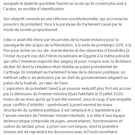
auxquels le dialecte quotidien fournit un accès qu’ils croient plus aisé à
l’arabe, un modèle d’identification.
Son objectif consiste en une réforme constitutionnelle, qui accroisse les
pouvoirs du président, face à la paralysie du Parlement causé par le
mode de scrutin proportionnel.
Celui-ci avait été choisi par les juristes de la Haute instance pour la
sauvegarde des acquis de la Révolution, à la suite du printemps 2011, à la
fois pour éviter un raz-de- marée électoral des islamistes d’Ennahdha (à
l’instar du parti issu des Frères musulmans en Égypte à la même période
qui rafla l’immense majorité des sièges) et pour rompre avec la dictature
de Ben Ali dont la résidence était établie au palais présidentiel de
Carthage. En installant au Parlement le lieu de la décision politique, on
mettrait celle-ci en exécution par un chef du gouvernement siégeant au
palais de la Kasbah, au cœur de Tunis.
L’aspiration du président Saïed à un pouvoir exécutif plus fort est accrue
par la démission du Premier ministre Elyes Fakhfakh le 15 juillet 2020,
moins de six mois après qu’il eut été nommé, sous le coup d’une enquête
pour conflits d’intérêts – symbolisant à point nommé les maux
structurels du système politique. Il est remplacé le 2 septembre par
l’ancien ministre de l’Intérieur Hichem Mechichi, à la tête d’une équipe
technocratique composée de juges, universitaires, fonctionnaires et
cadres du secteur privé, a priori non corrompus, dont la première
mission est de reprendre les discussions avec le Fonds monétaire