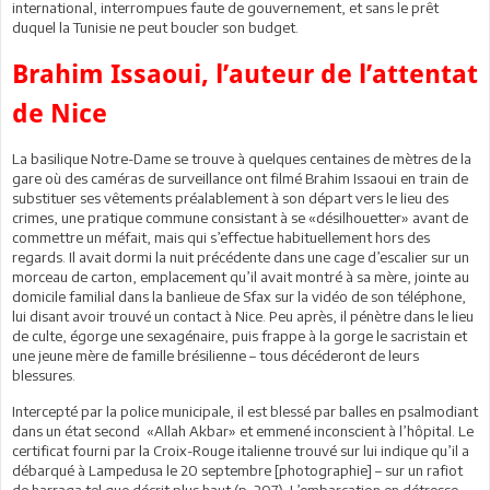
international, interrompues faute de gouvernement, et sans le prêt
duquel la Tunisie ne peut boucler son budget.
Brahim Issaoui, l’auteur de l’attentat
de Nice
La basilique Notre-Dame se trouve à quelques centaines de mètres de la
gare où des caméras de surveillance ont filmé Brahim Issaoui en train de
substituer ses vêtements préalablement à son départ vers le lieu des
crimes, une pratique commune consistant à se «désilhouetter» avant de
commettre un méfait, mais qui s’effectue habituellement hors des
regards. Il avait dormi la nuit précédente dans une cage d’escalier sur un
morceau de carton, emplacement qu’il avait montré à sa mère, jointe au
domicile familial dans la banlieue de Sfax sur la vidéo de son téléphone,
lui disant avoir trouvé un contact à Nice. Peu après, il pénètre dans le lieu
de culte, égorge une sexagénaire, puis frappe à la gorge le sacristain et
une jeune mère de famille brésilienne – tous décéderont de leurs
blessures.
Intercepté par la police municipale, il est blessé par balles en psalmodiant
dans un état second «Allah Akbar» et emmené inconscient à l’hôpital. Le
certificat fourni par la Croix-Rouge italienne trouvé sur lui indique qu’il a
débarqué à Lampedusa le 20 septembre [photographie] – sur un rafiot
de harraga tel que décrit plus haut (p. 207). L’embarcation en détresse