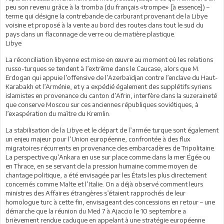
peu son revenu grâce à la tromba (du français «trompe» [à essence]) –
terme qui désigne la contrebande de carburant provenant de la Libye
voisine et proposé à la vente au bord des routes dans tout le sud du
pays dans un flaconnage de verre ou de matière plastique.
Libye
La réconciliation libyenne est mise en œuvre au moment où les relations
russo-turques se tendent à l’extrême dans le Caucase, alors que M.
Erdogan qui appuie l’offensive de l’Azerbaïdjan contre l’enclave du Haut-
Karabakh et l’Arménie, et y a expédié également des supplétifs syriens
islamistes en provenance du canton d’Afrin, interfère dans la suzeraineté
que conserve Moscou sur ces anciennes républiques soviétiques, à
l’exaspération du maître du Kremlin.
La stabilisation de la Libye et le départ de l’armée turque sont également
un enjeu majeur pour l’Union européenne, confrontée à des flux
migratoires récurrents en provenance des embarcadères de Tripolitaine.
La perspective qu’Ankara en use sur place comme dans la mer Égée ou
en Thrace, en se servant de la pression humaine comme moyen de
chantage politique, a été envisagée par les États les plus directement
concernés comme Malte et l’Italie. On a déjà observé comment leurs
ministres des Affaires étrangères s’étaient rapprochés de leur
homologue turc à cette fin, envisageant des concessions en retour – une
démarche que la réunion du Med 7 à Ajaccio le 10 septembre a
brièvement rendue caduque en appelant à une stratégie européenne