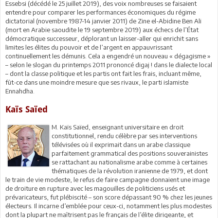
Essebsi (décédé le 25 juillet 2019), des voix nombreuses se faisaient
entendre pour comparer les performances économiques du régime
dictatorial (novembre 1987-14 janvier 2011) de Zine el-Abidine Ben Ali
(mort en Arabie saoudite le 19 septembre 2019) aux échecs de l’État
démocratique successeur, déplorant un laisser-aller qui enrichit sans
limites les élites du pouvoir et de l’argent en appauvrissant
continuellement les démunis. Cela a engendré un nouveau « dégagisme »
– selon le slogan du printemps 2011 prononcé digaj ! dans le dialecte local
– dont la classe politique et les partis ont fait les frais, incluant même,
fût-ce dans une moindre mesure que ses rivaux, le parti islamiste
Ennahdha.
Kaïs Saïed
M. Kaïs Saïed, enseignant universitaire en droit
constitutionnel, rendu célèbre par ses interventions
télévisées où il exprimait dans un arabe classique
parfaitement grammatical des positions souverainistes
se rattachant au nationalisme arabe comme à certaines
thématiques de la révolution iranienne de 1979, et dont
le train de vie modeste, le refus de faire campagne donnaient une image
de droiture en rupture avec les magouilles de politiciens usés et
prévaricateurs, fut plébiscité – son score dépassant 90 % chez les jeunes
électeurs. Il incarne d’emblée pour ceux-ci, notamment les plus modestes
dont la plupart ne maîtrisent pas le français de l’élite dirigeante, et