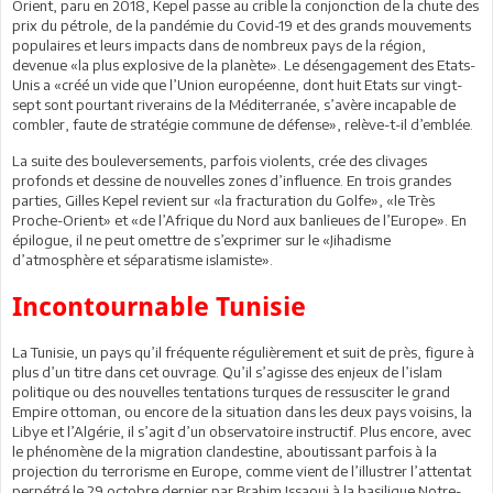
Orient, paru en 2018, Kepel passe au crible la conjonction de la chute des
prix du pétrole, de la pandémie du Covid-19 et des grands mouvements
populaires et leurs impacts dans de nombreux pays de la région,
devenue «la plus explosive de la planète». Le désengagement des Etats-
Unis a «créé un vide que l’Union européenne, dont huit Etats sur vingt-
sept sont pourtant riverains de la Méditerranée, s’avère incapable de
combler, faute de stratégie commune de défense», relève-t-il d’emblée.
La suite des bouleversements, parfois violents, crée des clivages
profonds et dessine de nouvelles zones d’influence. En trois grandes
parties, Gilles Kepel revient sur «la fracturation du Golfe», «le Très
Proche-Orient» et «de l’Afrique du Nord aux banlieues de l’Europe». En
épilogue, il ne peut omettre de s’exprimer sur le «Jihadisme
d’atmosphère et séparatisme islamiste».
Incontournable Tunisie
La Tunisie, un pays qu’il fréquente régulièrement et suit de près, figure à
plus d’un titre dans cet ouvrage. Qu’il s’agisse des enjeux de l’islam
politique ou des nouvelles tentations turques de ressusciter le grand
Empire ottoman, ou encore de la situation dans les deux pays voisins, la
Libye et l’Algérie, il s’agit d’un observatoire instructif. Plus encore, avec
le phénomène de la migration clandestine, aboutissant parfois à la
projection du terrorisme en Europe, comme vient de l’illustrer l’attentat
perpétré le 29 octobre dernier par Brahim Issaoui à la basilique Notre-