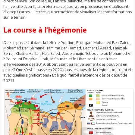
direct ce livre. Son collègue, Fabrice Balanche, maître de conférences à
l’université Lyon II, lui prêtera sa collaboration précieuse, en établissant
dix-sept cartes illustrées qui permettent de visualiser les transformations
sur le terrain.
La course à l’hégémonie
Que se passe-t-il dans la tête de Poutine, Erdogan, Mohamed Ben Zaied,
Mohamed Ben Selmane, Tamime Ben Hamad, Bachar El Assad, Faiez al-
Serraj, Khalifa Haftar, Kaïs Saïed, Abdelamajid Tebboune ou Mohamed VI
? Pourquoi l’Algérie, l’Irak, le Soudan et le Liban sont-ils entrés en
effervescence dès 2019, aboutissant au renversement des pouvoirs en
place ? Que s’est-il passé en 2020 dans les pays de la région, pourquoi et
avec quelles significations ? Et à quoi faut-il s’attendre dès ce début de
2021 ?