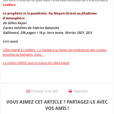
son livre. Il nous en dit plus dans l’interview exclusive qu’il a accordée à
.
Leaders
Le prophète et la pandémie. Du Moyen-Orient au jihadisme
d’atmosphère
de Gilles Kepel
Cartes inédites de Fabrice Balanche
Gallimard, 336 pages + 16 p. hors texte, février 2021, 20 €
Lire aussi
Gilles Kepel à Leaders : La Tunisie a su éviter les ingérences des voisins,
proches ou lointains, mais...
La région MENA sous la loupe de Gilles Kepel
Envoyer à un ami
Imprimer
VOUS AIMEZ CET ARTICLE ? PARTAGEZ-LE AVEC
VOS AMIS !