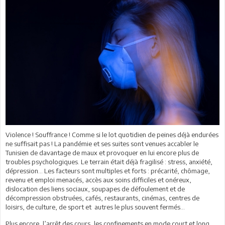
Violence ! Souffrance ! Comme si le lot quotidien de peines déjà endurées
ne suffisait pas ! La pandémie et ses suites sont venues accabler le
Tunisien de davantage de maux et provoquer en lui encore plus de
troubles psychologiques. Le terrain était déjà fragilisé : stress, anxiété,
dépression... Les facteurs sont multiples et forts : précarité, chômage,
revenu et emploi menacés, accès aux soins difficiles et onéreux,
dislocation des liens sociaux, soupapes de défoulement et de
décompression obstruées, cafés, restaurants, cinémas, centres de
loisirs, de culture, de sport et autres le plus souvent fermés...
Plus encore, l’arrêt des cours, les confinements en mode court et long,