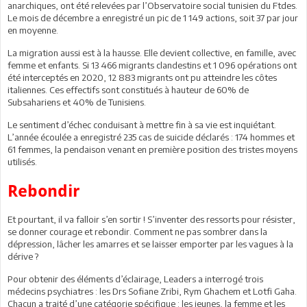
anarchiques, ont été relevées par l’Observatoire social tunisien du Ftdes.
Le mois de décembre a enregistré un pic de 1 149 actions, soit 37 par jour
en moyenne.
La migration aussi est à la hausse. Elle devient collective, en famille, avec
femme et enfants. Si 13 466 migrants clandestins et 1 096 opérations ont
été interceptés en 2020, 12 883 migrants ont pu atteindre les côtes
italiennes. Ces effectifs sont constitués à hauteur de 60% de
Subsahariens et 40% de Tunisiens.
Le sentiment d’échec conduisant à mettre fin à sa vie est inquiétant.
L’année écoulée a enregistré 235 cas de suicide déclarés : 174 hommes et
61 femmes, la pendaison venant en première position des tristes moyens
utilisés.
Rebondir
Et pourtant, il va falloir s’en sortir ! S’inventer des ressorts pour résister,
se donner courage et rebondir. Comment ne pas sombrer dans la
dépression, lâcher les amarres et se laisser emporter par les vagues à la
dérive ?
Pour obtenir des éléments d’éclairage, Leaders a interrogé trois
médecins psychiatres : les Drs Sofiane Zribi, Rym Ghachem et Lotfi Gaha.
Chacun a traité d’une catégorie spécifique : les jeunes, la femme et les