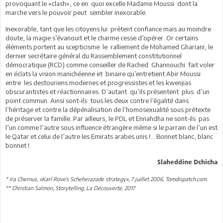
provoquant le «clash», ce en quoi excelle Madame Moussi dont la
marche vers le pouvoir peut sembler inexorable.
Inexorable, tant que les citoyens lui prêtent confiance mais au moindre
doute, la magie s’évanouit et le charme cesse d’opérer. Or certains
éléments portent au scepticisme: le ralliement de Mohamed Ghariani, le
dernier secrétaire général du Rassemblement constitutionnel
démocratique (RCD) comme conseiller de Rached Ghannouchi fait voler
en éclats la vision manichéenne et binaire qu’entretient Abir Moussi
entre les destouriens modernes et progressistes et les kwenjias
obscurantistes et réactionnaires. D’autant qu’ils présentent plus d’un
point commun. Ainsi sont-ils tous les deux contre l’égalité dans
l’héritage et contre la dépénalisation de l’homosexualité sous prétexte
de préserver la famille. Par ailleurs, le PDL et Ennahdha ne sont-ils pas
l’un comme l’autre sous influence étrangère même si le parrain de l’un est
le Qatar et celui de l’autre les Emirats arabes unis !... Bonnet blanc, blanc
bonnet !.
Slaheddine Dchicha
* Ira Chernus, «Karl Rove’s Scheherazade strategy», 7 juillet 2006, Tomdispatch.com.
** Christian Salmon, Storytelling, La Découverte, 2017