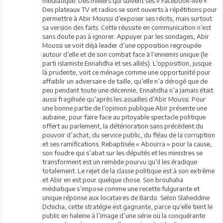
médiatique. Des milliers qui suivent ses « Facebook-live ».
Des plateaux TV et radios se sont ouverts à répétitions pour
permettre à Abir Moussi d’exposer ses récits, mais surtout
sa version des faits. Cette réussite en communication n’est
sans doute pas à ignorer. Appuyer par les sondages, Abir
Moussi se voit déjà leader d’une opposition regroupée
autour d’elle et de son combat face à l’ennemis unique (le
parti islamiste Ennahdha et ses alliés). L’opposition, jusque
là prudente, voit ce ménage comme une opportunité pour
affaiblir un adversaire de taille, qu’elle n’a dérogé que de
peu pendant toute une décennie, Ennahdha n’a jamais était
aussi fragilisée qu’après les assailles d’Abir Moussi. Pour
une bonne partie de l’opinion publique Abir présente une
aubaine, pour faire face au pitoyable spectacle politique
offert au parlement, la détérioration sans précédent du
pouvoir d’achat, du service public, du fléau de la corruption
et ses ramifications. Rebaptisée « Abourra » pour la cause,
son foudre qui s’abat sur les députés et les ministres se
transforment est un remède pourvu qu’il les éradique
totalement. Le rejet de la classe politique est à son extrême
et Abir en est pour quelque chose. Son brouhaha
médiatique s’impose comme une recette fulgurante et
unique réponse aux locataires de Bardo. Selon Slaheddine
Dchicha, cette stratégie est gagnante, parce qu’elle tient le
public en haleine à l’image d’une série où la conquérante