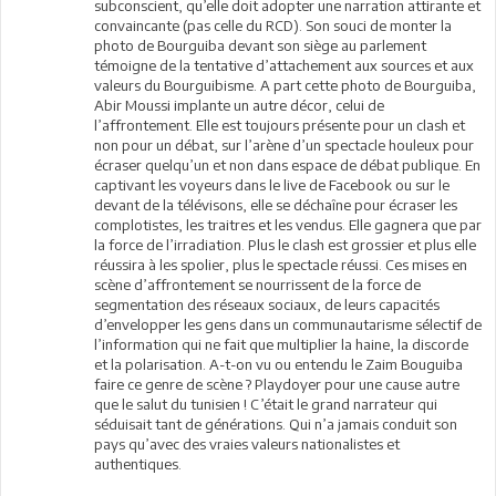
subconscient, qu’elle doit adopter une narration attirante et
convaincante (pas celle du RCD). Son souci de monter la
photo de Bourguiba devant son siège au parlement
témoigne de la tentative d’attachement aux sources et aux
valeurs du Bourguibisme. A part cette photo de Bourguiba,
Abir Moussi implante un autre décor, celui de
l’affrontement. Elle est toujours présente pour un clash et
non pour un débat, sur l’arène d’un spectacle houleux pour
écraser quelqu’un et non dans espace de débat publique. En
captivant les voyeurs dans le live de Facebook ou sur le
devant de la télévisons, elle se déchaîne pour écraser les
complotistes, les traitres et les vendus. Elle gagnera que par
la force de l’irradiation. Plus le clash est grossier et plus elle
réussira à les spolier, plus le spectacle réussi. Ces mises en
scène d’affrontement se nourrissent de la force de
segmentation des réseaux sociaux, de leurs capacités
d’envelopper les gens dans un communautarisme sélectif de
l’information qui ne fait que multiplier la haine, la discorde
et la polarisation. A-t-on vu ou entendu le Zaim Bouguiba
faire ce genre de scène ? Playdoyer pour une cause autre
que le salut du tunisien ! C’était le grand narrateur qui
séduisait tant de générations. Qui n’a jamais conduit son
pays qu’avec des vraies valeurs nationalistes et
authentiques.