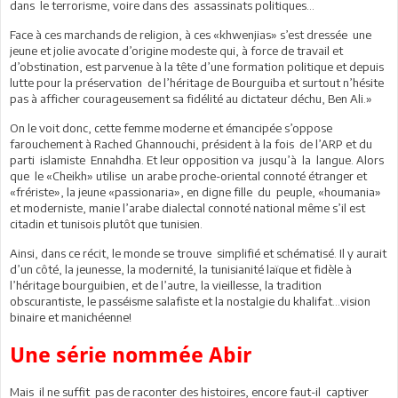
dans le terrorisme, voire dans des assassinats politiques…
Face à ces marchands de religion, à ces «khwenjias» s’est dressée une
jeune et jolie avocate d’origine modeste qui, à force de travail et
d’obstination, est parvenue à la tête d’une formation politique et depuis
lutte pour la préservation de l’héritage de Bourguiba et surtout n’hésite
pas à afficher courageusement sa fidélité au dictateur déchu, Ben Ali.»
On le voit donc, cette femme moderne et émancipée s’oppose
farouchement à Rached Ghannouchi, président à la fois de l’ARP et du
parti islamiste Ennahdha. Et leur opposition va jusqu’à la langue. Alors
que le «Cheikh» utilise un arabe proche-oriental connoté étranger et
«frériste», la jeune «passionaria», en digne fille du peuple, «houmania»
et moderniste, manie l’arabe dialectal connoté national même s’il est
citadin et tunisois plutôt que tunisien.
Ainsi, dans ce récit, le monde se trouve simplifié et schématisé. Il y aurait
d’un côté, la jeunesse, la modernité, la tunisianité laïque et fidèle à
l’héritage bourguibien, et de l’autre, la vieillesse, la tradition
obscurantiste, le passéisme salafiste et la nostalgie du khalifat…vision
binaire et manichéenne!
Une série nommée Abir
Mais il ne suffit pas de raconter des histoires, encore faut-il captiver