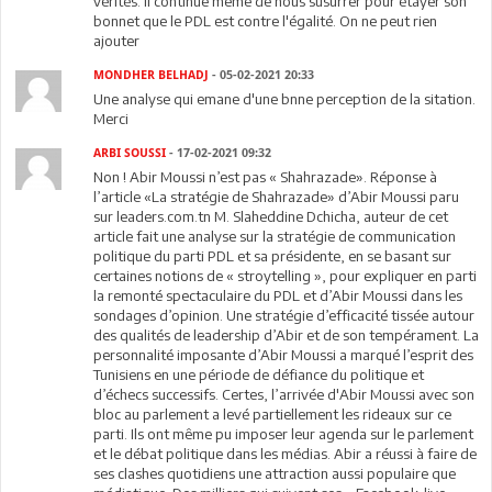
vérités. Il continue même de nous susurrer pour étayer son
bonnet que le PDL est contre l'égalité. On ne peut rien
ajouter
MONDHER BELHADJ
- 05-02-2021 20:33
Une analyse qui emane d'une bnne perception de la sitation.
Merci
ARBI SOUSSI
- 17-02-2021 09:32
Non ! Abir Moussi n’est pas « Shahrazade». Réponse à
l’article «La stratégie de Shahrazade» d’Abir Moussi paru
sur leaders.com.tn M. Slaheddine Dchicha, auteur de cet
article fait une analyse sur la stratégie de communication
politique du parti PDL et sa présidente, en se basant sur
certaines notions de « stroytelling », pour expliquer en parti
la remonté spectaculaire du PDL et d’Abir Moussi dans les
sondages d’opinion. Une stratégie d’efficacité tissée autour
des qualités de leadership d’Abir et de son tempérament. La
personnalité imposante d’Abir Moussi a marqué l’esprit des
Tunisiens en une période de défiance du politique et
d’échecs successifs. Certes, l’arrivée d'Abir Moussi avec son
bloc au parlement a levé partiellement les rideaux sur ce
parti. Ils ont même pu imposer leur agenda sur le parlement
et le débat politique dans les médias. Abir a réussi à faire de
ses clashes quotidiens une attraction aussi populaire que