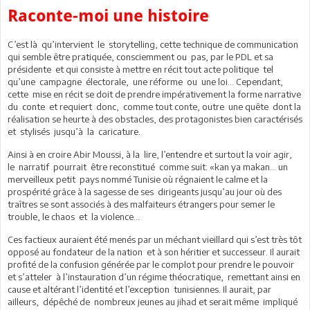
Raconte-moi une histoire
C’est là qu’intervient le storytelling, cette technique de communication
qui semble être pratiquée, consciemment ou pas, par le PDL et sa
présidente et qui consiste à mettre en récit tout acte politique tel
qu’une campagne électorale, une réforme ou une loi… Cependant,
cette mise en récit se doit de prendre impérativement la forme narrative
du conte et requiert donc, comme tout conte, outre une quête dont la
réalisation se heurte à des obstacles, des protagonistes bien caractérisés
et stylisés jusqu’à la caricature.
Ainsi à en croire Abir Moussi, à la lire, l’entendre et surtout la voir agir,
le narratif pourrait être reconstitué comme suit: «kan ya makan… un
merveilleux petit pays nommé Tunisie où régnaient le calme et la
prospérité grâce à la sagesse de ses dirigeants jusqu’au jour où des
traîtres se sont associés à des malfaiteurs étrangers pour semer le
trouble, le chaos et la violence…
Ces factieux auraient été menés par un méchant vieillard qui s’est très tôt
opposé au fondateur de la nation et à son héritier et successeur. Il aurait
profité de la confusion générée par le complot pour prendre le pouvoir
et s’atteler à l’instauration d’un régime théocratique, remettant ainsi en
cause et altérant l’identité et l’exception tunisiennes. Il aurait, par
ailleurs, dépêché de nombreux jeunes au jihad et serait même impliqué