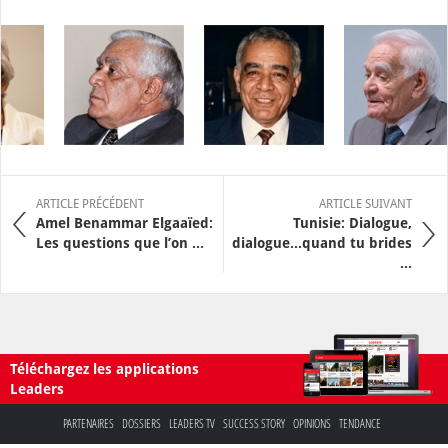
ARTICLE PRÉCÉDENT
ARTICLE SUIVANT
Amel Benammar Elgaaïed:
Tunisie: Dialogue,
Les questions que l’on ...
dialogue…quand tu brides
...
Téléchargez les applications
Leaders
PARTENAIRES
DOSSIERS
LEADERS TV
SUCCESS STORY
OPINIONS
TENDANCE