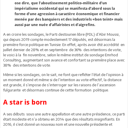
ose dire, que l’aboutissement politico-militaire d’un
impérialisme occidental qui se manifesta d’abord sous la
forme d’une agression à caractère économique et financier
menée par des banquiers et des industriels «bon teint» mais
aussi par une nuée d’affairistes et d’aigrefins.
A en croire les sondages, le Parti destourien libre (PDL) d’Abir Moussi,
qui depuis 2019 compte modestement 17 députés, est désormais la
première force politique en Tunisie. En effet, après avoir été accrédité en
juillet dernier de 28% et en septembre de 36% des intentions de vote,
le voici à la fin novembre, selon le même institut de sondage Emrhod
Consulting, augmentant son avance et confortant sa première place avec
38% des intentions de vote.
Même si les sondages, on le sait, ne font que refléter l’état de l’opinion à
un moment donné et même si de l’intention au vote effectif, la distance
est grande, il s’impose de s’interroger sur les raisons de l’ascension
fulgurante et désormais continue de cette formation politique.
A star is born
A ses débuts sous une autre appellation et une autre présidence, ce parti
était modeste et n’a obtenu en 2014 que des résultats insignifiants. En
2016, il s’est donné un nouveau nom et une nouvelle présidente et