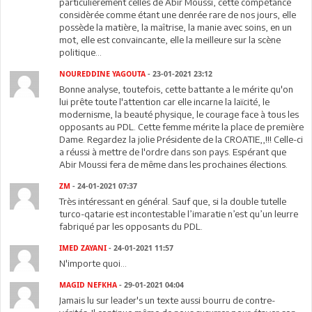
particulièrement celles de Abir Moussi, cette compétance
considèrée comme étant une denrée rare de nos jours, elle
possède la matière, la maîtrise, la manie avec soins, en un
mot, elle est convaincante, elle la meilleure sur la scène
politique...
NOUREDDINE YAGOUTA
- 23-01-2021 23:12
Bonne analyse, toutefois, cette battante a le mérite qu'on
lui prête toute l'attention car elle incarne la laïcité, le
modernisme, la beauté physique, le courage face à tous les
opposants au PDL. Cette femme mérite la place de première
Dame. Regardez la jolie Présidente de la CROATIE,,!!! Celle-ci
a réussi à mettre de l'ordre dans son pays. Espérant que
Abir Moussi fera de même dans les prochaines élections.
ZM
- 24-01-2021 07:37
Très intéressant en général. Sauf que, si la double tutelle
turco-qatarie est incontestable l’imaratie n’est qu’un leurre
fabriqué par les opposants du PDL.
IMED ZAYANI
- 24-01-2021 11:57
N'importe quoi...
MAGID NEFKHA
- 29-01-2021 04:04
Jamais lu sur leader's un texte aussi bourru de contre-