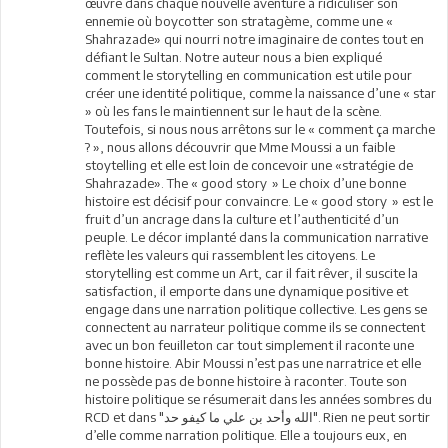
œuvre dans chaque nouvelle aventure à ridiculiser son
ennemie où boycotter son stratagème, comme une «
Shahrazade» qui nourri notre imaginaire de contes tout en
défiant le Sultan. Notre auteur nous a bien expliqué
comment le storytelling en communication est utile pour
créer une identité politique, comme la naissance d’une « star
» où les fans le maintiennent sur le haut de la scène.
Toutefois, si nous nous arrêtons sur le « comment ça marche
? », nous allons découvrir que Mme Moussi a un faible
stoytelling et elle est loin de concevoir une «stratégie de
Shahrazade». The « good story » Le choix d’une bonne
histoire est décisif pour convaincre. Le « good story » est le
fruit d’un ancrage dans la culture et l’authenticité d’un
peuple. Le décor implanté dans la communication narrative
reflète les valeurs qui rassemblent les citoyens. Le
storytelling est comme un Art, car il fait rêver, il suscite la
satisfaction, il emporte dans une dynamique positive et
engage dans une narration politique collective. Les gens se
connectent au narrateur politique comme ils se connectent
avec un bon feuilleton car tout simplement il raconte une
bonne histoire. Abir Moussi n’est pas une narratrice et elle
ne possède pas de bonne histoire à raconter. Toute son
histoire politique se résumerait dans les années sombres du
RCD et dans "الله وأحد بن علي ما كيفو حد". Rien ne peut sortir
d’elle comme narration politique. Elle a toujours eux, en