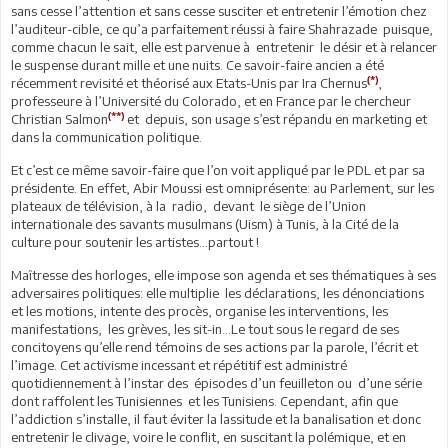
sans cesse l’attention et sans cesse susciter et entretenir l’émotion chez
l’auditeur-cible, ce qu’a parfaitement réussi à faire Shahrazade puisque,
comme chacun le sait, elle est parvenue à entretenir le désir et à relancer
le suspense durant mille et une nuits. Ce savoir-faire ancien a été
(*)
récemment revisité et théorisé aux Etats-Unis par Ira Chernus
,
professeure à l’Université du Colorado, et en France par le chercheur
(**)
Christian Salmon
et depuis, son usage s’est répandu en marketing et
dans la communication politique.
Et c’est ce même savoir-faire que l’on voit appliqué par le PDL et par sa
présidente. En effet, Abir Moussi est omniprésente: au Parlement, sur les
plateaux de télévision, à la radio, devant le siège de l’Union
internationale des savants musulmans (Uism) à Tunis, à la Cité de la
culture pour soutenir les artistes…partout !
Maîtresse des horloges, elle impose son agenda et ses thématiques à ses
adversaires politiques: elle multiplie les déclarations, les dénonciations
et les motions, intente des procès, organise les interventions, les
manifestations, les grèves, les sit-in…Le tout sous le regard de ses
concitoyens qu’elle rend témoins de ses actions par la parole, l’écrit et
l’image. Cet activisme incessant et répétitif est administré
quotidiennement à l’instar des épisodes d’un feuilleton ou d’une série
dont raffolent les Tunisiennes et les Tunisiens. Cependant, afin que
l’addiction s’installe, il faut éviter la lassitude et la banalisation et donc
entretenir le clivage, voire le conflit, en suscitant la polémique, et en