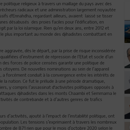
re politique religieux à travers un maillage du pays avec des
prêcheurs radicaux et une administration largement noyautée
ifs d'Ennahdha, regardant ailleurs, avaient laissé se tisser
nes désabusés des proies faciles pour l’édification, en
it par la loi islamique. Rien qu’en deux ans, entre 2012 et
t le plus important au monde des djihadistes combattant en
re aggravée, dès le départ, par la prise de risque inconsidérée
ualifiées d’instrument de répression de l’Etat et socle d’un
n des forces de police censées garantir une politique de
es citoyens. De nouvelles nominations au sein de l’appareil
, a forcément conduit à la convergence entre les intérêts de
de la nation. Ce fut le prélude à une période dramatique,
ers, y compris l’assassinat d'activistes politiques opposés à
les attaques djihadistes dans les monts Chaambi et Semmama le
ctivités de contrebande et à d’autres genres de trafics
activités, ajouté à l’impact de l’instabilité politique, ont
a population. Les tensions s’exprimaient à travers les nombreux
ombre de 871 rien que pour le mois d’octobre 2020 selon le