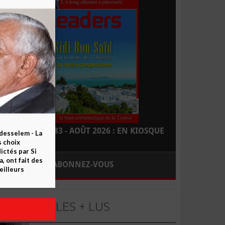
LEADERS N° 183 - AOÛT 2026 : EN KIOSQUE
esselem - La
s choix
ctés par Si
 ont fait des
ABONNEZ-VOUS
eilleurs
LES + LUS