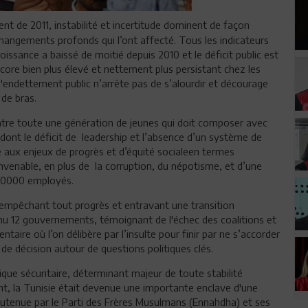
t de 2011, instabilité et incertitude dominent de façon
changements profonds qui l’ont affecté. Tous les indicateurs
oissance a baissé de moitié depuis 2010 et le déficit public est
ore bien plus élevé et nettement plus persistant chez les
'endettement public n’arrête pas de s’alourdir et décourage
 de bras.
tre toute une génération de jeunes qui doit composer avec
 dont le déficit de leadership et l’absence d’un système de
aux enjeux de progrès et d’équité socialeen termes
venable, en plus de la corruption, du népotisme, et d’une
650000 employés.
 empêchant tout progrès et entravant une transition
nnu 12 gouvernements, témoignant de l'échec des coalitions et
taire où l’on délibère par l’insulte pour finir par ne s’accorder
 de décision autour de questions politiques clés.
tique sécuritaire, déterminant majeur de toute stabilité
nt, la Tunisie était devenue une importante enclave d'une
outenue par le Parti des Frères Musulmans (Ennahdha) et ses