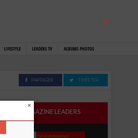
LIFESTYLE
LEADERS TV
ALBUMS PHOTOS
PARTAGER
TWEETER
MAGAZINE LEADERS