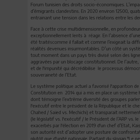
Forum tunisien des droits socio-économiques. L’impa
d’émigrants clandestins. En 2020 environ 12500, quatre
entrainant une tension dans les relations entre les d
Face à cette crise multidimensionnelle, en profondeu
exceptionnellement lents à réagir. En l’absence d’une
été traitéscomme il fallait et comme l’exigeait la dif
réalités devenues insurmontables. D’un côté un systè
tout moment dans un pays très divisé selon des lign
aggravées par un blocage constitutionnel. De l’autre,
et de l'impunité qui décrédibilise le processus démoc
souveraineté de l’Etat.
Le système politique actuel a favorisé l'apparition de
Constitution en 2014 qui a mis en place un système 
dont témoigne l’extrême diversité des groupes parl
l'exécutif entre le président de la République et le c
Chahed / Saïed vs. Mechichi) et transparait nettement
(le législatif vs. l'exécutif / le Président de l’ARP vs.
exacerbés par l'élection en 2019 d'un chef d’Etat, Kai
son autorité est d’adopter une posture de confronta
plutôt que d'unité nationale. Partant du slogan "Le p