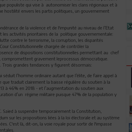
que populiste qui vise à autonomiser les clans régionaux et à
che hostilité envers les partis politiques, un gouvernement
ondérance de la violence et de l'impunité au niveau de l’Etat
les activités prioritaires de la politique gouvernementale:
tte contre le terrorisme, la corruption, les disparités
 Cour Constitutionnelle chargée de contrôler la
'absence de dispositions constitutionnelles permettant au chef
sité, compromettent gravement leprocessus démocratique.
ue. Trois grandes tendances y figurent désormais:
 séduit l’homme ordinaire autant que l’élite, de faire appel à
que traduit clairement la baisse régulière du soutien à la
13 à 46% en 2018 - et l’augmentation du soutien aux
auration d’un régime militaire puisque 47% de la population y
. Saïed à suspendre temporairement la Constitution,
um sur les propositions liées à la loi électorale et au système
ées. C'est là, dit-on, la voie royale pour sortir de l'impasse
ntales.