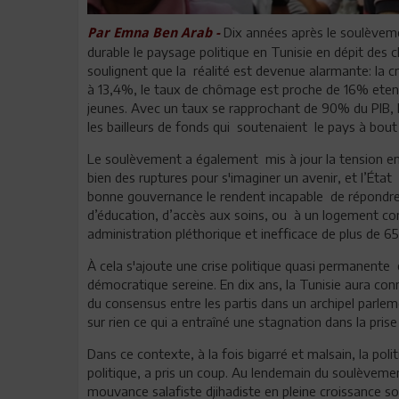
Dix années après le soulèvemen
Par Emna Ben Arab -
durable le paysage politique en Tunisie en dépit des 
soulignent que la réalité est devenue alarmante: la cr
à 13,4%, le taux de chômage est proche de 16% etenc
jeunes. Avec un taux se rapprochant de 90% du PIB, l
les bailleurs de fonds qui soutenaient le pays à bout
Le soulèvement a également mis à jour la tension en
bien des ruptures pour s'imaginer un avenir, et l’État
bonne gouvernance le rendent incapable de répondre 
d’éducation, d’accès aux soins, ou à un logement con
administration pléthorique et inefficace de plus de 
À cela s'ajoute une crise politique quasi permanente
démocratique sereine. En dix ans, la Tunisie aura co
du consensus entre les partis dans un archipel parlemen
sur rien ce qui a entraîné une stagnation dans la prise
Dans ce contexte, à la fois bigarré et malsain, la poli
politique, a pris un coup. Au lendemain du soulèveme
mouvance salafiste djihadiste en pleine croissance s