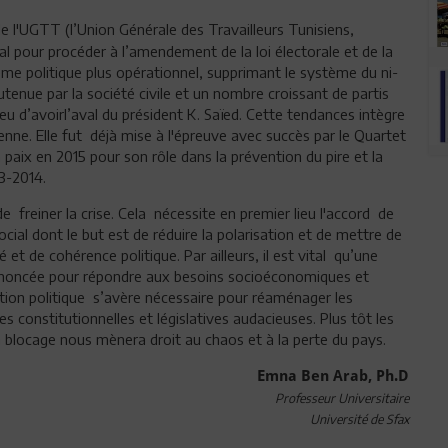
 de l'UGTT (l’Union Générale des Travailleurs Tunisiens,
al pour procéder à l’amendement de la loi électorale et de la
me politique plus opérationnel, supprimant le système du ni-
outenue par la société civile et un nombre croissant de partis
 peu d’avoirl’aval du président K. Saïed. Cette tendances intègre
enne. Elle fut déjà mise à l'épreuve avec succès par le Quartet
a paix en 2015 pour son rôle dans la prévention du pire et la
13-2014.
e freiner la crise. Cela nécessite en premier lieu l'accord de
cial dont le but est de réduire la polarisation et de mettre de
 et de cohérence politique. Par ailleurs, il est vital qu’une
t énoncée pour répondre aux besoins socioéconomiques et
lution politique s’avère nécessaire pour réaménager les
 constitutionnelles et législatives audacieuses. Plus tôt les
 blocage nous mènera droit au chaos et à la perte du pays.
Emna Ben Arab, Ph.D
Professeur Universitaire
Université de Sfax