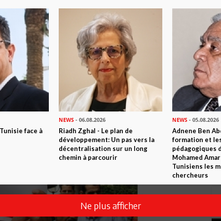
NEWS
- 06.08.2026
NEWS
- 05.08.2026
 Tunisie face à
Riadh Zghal - Le plan de
Adnene Ben Abd
développement: Un pas vers la
formation et le
décentralisation sur un long
pédagogiques di
chemin à parcourir
Mohamed Amara,
Tunisiens les m
chercheurs
Ne plus afficher