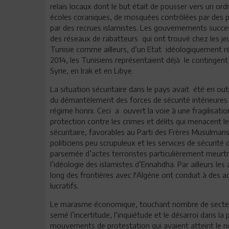
relais locaux dont le but était de pousser vers un ord
écoles coraniques, de mosquées contrôlées par des 
par des recrues islamistes. Les gouvernements success
des réseaux de rabatteurs qui ont trouvé chez les jeu
Tunisie comme ailleurs, d’un Etat idéologiquement rég
2014, les Tunisiens représentaient déjà le contingen
Syrie, en Irak et en Libye.
La situation sécuritaire dans le pays avait été en out
du démantèlement des forces de sécurité intérieures q
régime honni. Ceci a ouvert la voie à une fragilisatio
protection contre les crimes et délits qui menacent l
sécuritaire, favorables au Parti des Frères Musulmans
politiciens peu scrupuleux et les services de sécurité 
parsemée d’actes terroristes particulièrement meurtri
l’idéologie des islamistes d’Ennahdha. Par ailleurs 
long des frontières avec l'Algérie ont conduit à des a
lucratifs.
Le marasme économique, touchant nombre de secteurs d’
semé l’incertitude, l’inquiétude et le désarroi dans l
mouvements de protestation qui avaient atteint le n