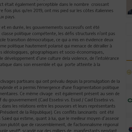
ct était également perceptible dans le nombre croissant
 fois plus qu'en 2019, ont mis pied sur les côtes italiennes
eux pays.
r et en durée, les gouvernements successifs ont été
 classe politique compétente, les défis structurels n’ont pas
ficile transition démocratique, ce qui a mis en évidence deux
me politique hautement polarisé qui menace de dérailler à
es idéologiques, géographiques et socio-économiques,
 le développement d’une culture dela violence, de l’intolérance
ratique dans son ensemble et qui porte atteinte à la
 clivages partisans qui ont prévalu depuis la promulgation de la
hybride et a permis l'émergence d'une fragmentation politique
ementaires. Ce même clivage est également présent au sein de
hef du gouvernement (Caid Essebsi vs. Essid / Caid Essebsi vs.
 dans les relations entre les pouvoirs et leurs représentants
 le Président de la République). Ces conflits lancinants ont été
s Saïed qui estime, quant à lui, que le meilleur moyen d’asseoir
tion plutôt que de rassemblement, de factionnalisme régional
euple veut!", scandé par des milliers de manifestants pendant