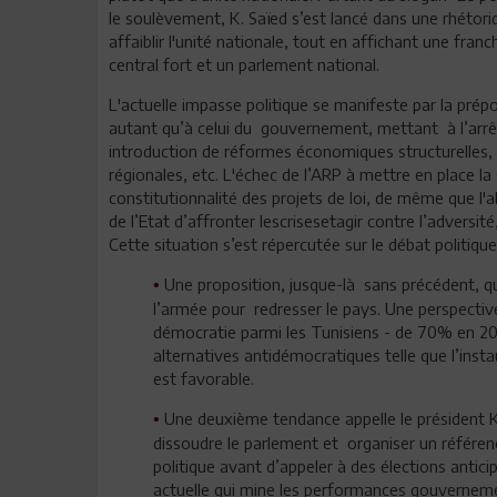
le soulèvement, K. Saïed s’est lancé dans une rhétori
affaiblir l'unité nationale, tout en affichant une fran
central fort et un parlement national.
L'actuelle impasse politique se manifeste par la prép
autant qu’à celui du gouvernement, mettant à l’arrêt 
introduction de réformes économiques structurelles, lu
régionales, etc. L'échec de l’ARP à mettre en place la
constitutionnalité des projets de loi, de même que l
de l’Etat d’affronter lescrisesetagir contre l’adver
Cette situation s’est répercutée sur le débat politiq
Une proposition, jusque-là sans précédent, qui
•
l’armée pour redresser le pays. Une perspective 
démocratie parmi les Tunisiens - de 70% en 20
alternatives antidémocratiques telle que l’inst
est favorable.
Une deuxième tendance appelle le président K
•
dissoudre le parlement et organiser un référend
politique avant d’appeler à des élections anticip
actuelle qui mine les performances gouverneme