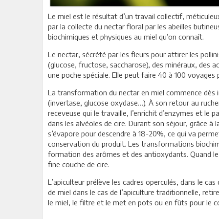
Le miel est le résultat d’un travail collectif, méticu
par la collecte du nectar floral par les abeilles buti
biochimiques et physiques au miel qu’on connaît.
Le nectar, sécrété par les fleurs pour attirer les pol
(glucose, fructose, saccharose), des minéraux, des ac
une poche spéciale. Elle peut faire 40 à 100 voyages 
La transformation du nectar en miel commence dès ing
(invertase, glucose oxydase…). À son retour au rucher,
receveuse qui le travaille, l’enrichit d’enzymes et le
dans les alvéoles de cire. Durant son séjour, grâce à la
s’évapore pour descendre à 18-20%, ce qui va permet
conservation du produit. Les transformations biochi
formation des arômes et des antioxydants. Quand le m
fine couche de cire.
L’apiculteur prélève les cadres operculés, dans le cas 
de miel dans le cas de l’apiculture traditionnelle, ret
le miel, le filtre et le met en pots ou en fûts pour le 