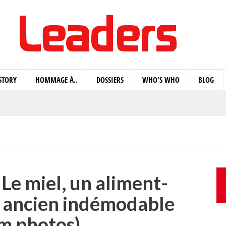
STORY
HOMMAGE À..
DOSSIERS
WHO'S WHO
BLOG
Le miel, un aliment-
 ancien indémodable
m photos)