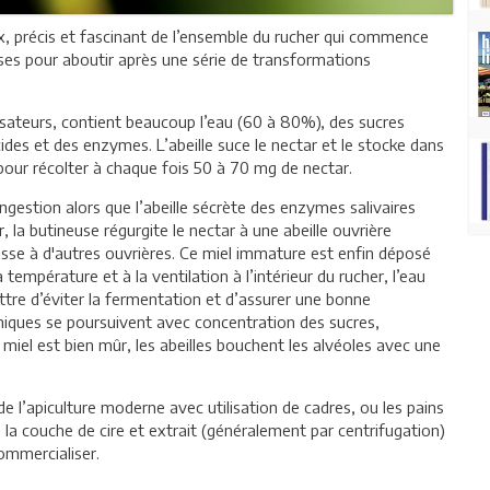
leux, précis et fascinant de l’ensemble du rucher qui commence
neuses pour aboutir après une série de transformations
linisateurs, contient beaucoup l’eau (60 à 80%), des sucres
ides et des enzymes. L’abeille suce le nectar et le stocke dans
pour récolter à chaque fois 50 à 70 mg de nectar.
estion alors que l’abeille sécrète des enzymes salivaires
 la butineuse régurgite le nectar à une abeille ouvrière
 passe à d'autres ouvrières. Ce miel immature est enfin déposé
 température et à la ventilation à l’intérieur du rucher, l’eau
tre d’éviter la fermentation et d’assurer une bonne
miques se poursuivent avec concentration des sucres,
iel est bien mûr, les abeilles bouchent les alvéoles avec une
de l’apiculture moderne avec utilisation de cadres, ou les pains
ire la couche de cire et extrait (généralement par centrifugation)
commercialiser.