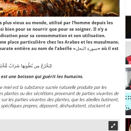
es plus vieux au monde, utilisé par l’homme depuis les
si bien pour se nourrir que pour se soigner. Il n’y a
ication pour sa consommation et son utilisation.
d’une place particulière chez les Arabes et les musulmans.
ère au nom de l’abeille «سورة النحل» où il est
(يَخْرُجُ مِن بُطُونِهَا شَرَابٌ مُّخْتَلِفٌ أَلْوَانُهُ فِيهِ شِفَاءٌ لِّلنَّاسِ إِنَّ فِي ذَٰلِكَ لَآيَةً لِّقَوْمٍ يَتَفَكَّرُونَ)
 est une boisson qui guérit les humains.
e miel est la substance sucrée naturelle produite par les
 des plantes ou des sécrétions provenant de parties vivantes de
sur les parties vivantes des plantes, que les abeilles butinent,
pécifiques propres, déposent, déshydratent, stockent et