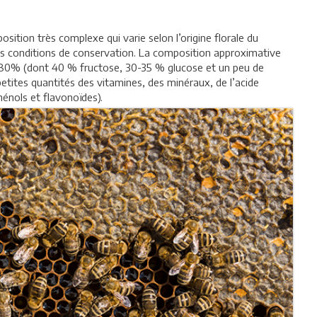
position très complexe qui varie selon l’origine florale du
 les conditions de conservation. La composition approximative
à 80% (dont 40 % fructose, 30-35 % glucose et un peu de
etites quantités des vitamines, des minéraux, de l’acide
énols et flavonoïdes).