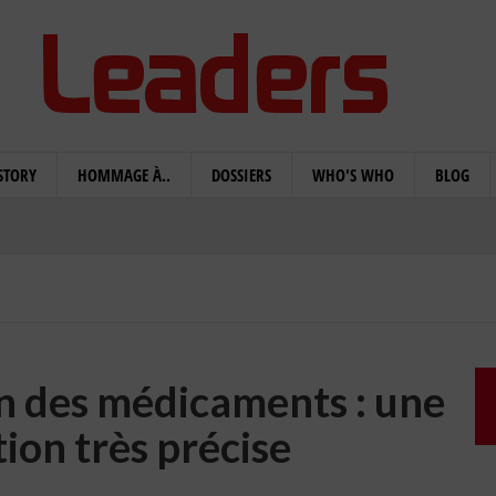
STORY
HOMMAGE À..
DOSSIERS
WHO'S WHO
BLOG
n des médicaments : une
ion très précise