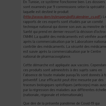
En Tunisie, ce système fonctionne bien. Les dossiers
sont examinés par 9 commissions selon la spécialité 
laquelle est destiné le produit
(
http://www.dpm.tn/images/pdf/calendrier_cs.pdf
). L
rapports de ces experts sont étudiés par un comité
technique national qui donne son avis au ministre de 
Santé qui prend en dernier ressort la décision d’octroi
l’AMM. La qualité des médicaments est vérifiée avant
après la commercialisation par le Laboratoire nationa
contrôle des médicaments. La sécurité des médicam
est suivie après la commercialisation par le Centre
national de pharmacovigilance.
Cette démarche est appliquée aux vaccins. Cependan
ces produits sont administrés à des sujets sains en
l’absence de toute maladie puisqu’ils sont donnés à t
préventif. Leur efficacité peut être mesurée par des
traceurs biologiques spécifiques (anticorps) mais auss
par la régression des maladies aux différentes échell
(nationale, régionale et internationale).
Que dire de la présente pandémie de Covid-19 qui