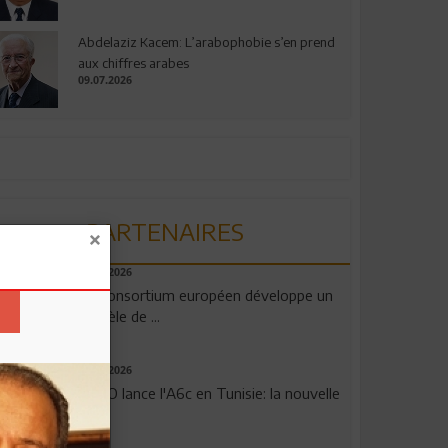
Abdelaziz Kacem: L’arabophobie s’en prend
aux chiffres arabes
09.07.2026
PARTENAIRES
06.08.2026
Un consortium européen développe un
modèle de ...
04.08.2026
OPPO lance l'A6c en Tunisie: la nouvelle
...