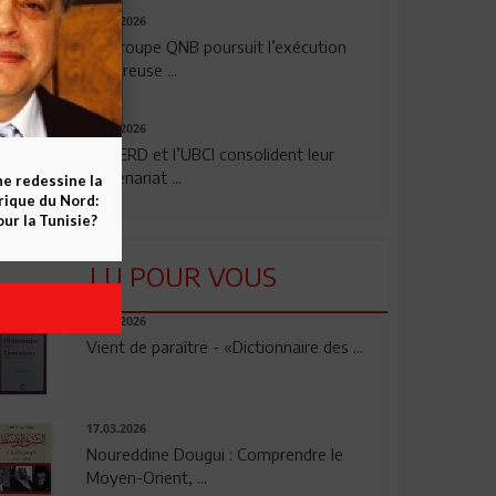
29.07.2026
Le Groupe QNB poursuit l’exécution
rigoureuse ...
24.07.2026
La BERD et l’UBCI consolident leur
partenariat ...
ne redessine la
frique du Nord:
ur la Tunisie?
LU POUR VOUS
23.04.2026
Vient de paraître - «Dictionnaire des ...
17.03.2026
Noureddine Dougui : Comprendre le
Moyen-Orient, ...