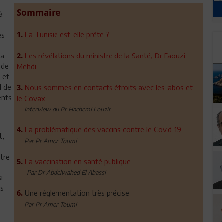
Sommaire
à
La Tunisie est-elle prête ?
es
1.
la
Les révélations du ministre de la Santé, Dr Faouzi
2.
 de
Mehdi
 et
l de
Nous sommes en contacts étroits avec les labos et
3.
ents
le Covax
Interview du Pr Hachemi Louzir
La problématique des vaccins contre le Covid-19
4.
t,
Par Pr Amor Toumi
itre
La vaccination en santé publique
5.
Par Dr Abdelwahed El Abassi
i
es
Une réglementation très précise
6.
Par Pr Amor Toumi