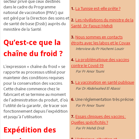
secteur privé que ceux destinés
dans le cadre du Programme
La Tunisie est-elle prête ?
1.
national de vaccination (PNV) qui
est géré par la Direction des soins et
Les révélations du ministre de la
2.
de santé de base (Dssb) auprès du
Santé, Dr Faouzi Mehdi
ministère de la Santé.
Nous sommes en contacts
3.
Qu’est-ce que la
étroits avec les labos et le Covax
Interview du Pr Hachemi Louzir
chaîne du froid ?
La problématique des vaccins
4.
contre le Covid-19
L’expression « chaîne du froid » se
Par Pr Amor Toumi
rapporte au processus utilisé pour
maintenir des conditions requises
La vaccination en santé publique
5.
pour la conservation des vaccins.
Cette chaîne commence chez le
Par Dr Abdelwahed El Abassi
fabricant et se termine au moment
Une réglementation très précise
6.
de l’administration du produit, d’où
l’utilité de la garantir, de tracer son
Par Pr Amor Toumi
fonctionnement depuis l’expédition
Essais cliniques des vaccins :
et jusqu’à l’utilisation.
7.
Quelles spécificités ?
Expédition des
Par Pr Mehdi Dridi
Historique, situation et