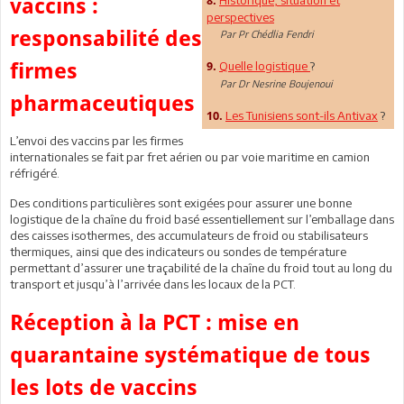
vaccins :
8.
perspectives
responsabilité des
Par Pr Chédlia Fendri
firmes
Quelle logistique
?
9.
Par Dr Nesrine Boujenoui
pharmaceutiques
Les Tunisiens sont-ils Antivax
?
10.
L’envoi des vaccins par les firmes
internationales se fait par fret aérien ou par voie maritime en camion
réfrigéré.
Des conditions particulières sont exigées pour assurer une bonne
logistique de la chaîne du froid basé essentiellement sur l’emballage dans
des caisses isothermes, des accumulateurs de froid ou stabilisateurs
thermiques, ainsi que des indicateurs ou sondes de température
permettant d’assurer une traçabilité de la chaîne du froid tout au long du
transport et jusqu’à l’arrivée dans les locaux de la PCT.
Réception à la PCT : mise en
quarantaine systématique de tous
les lots de vaccins