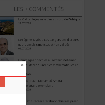
LES + COMMENTÉS
La Galite : le joyau le plus au nord de l'Afrique
12.07.2026
Le régime Tayibat: Les dangers des discours
nutritionnels simplistes et non validés
09.07.2026
Hommages ponctués au recteur Mohamed
Amara, décédé lundi : les mathématiques en
deuil
03.08.2026
Ahmed Friaa - Mohamed Amara:
l’Universitaire exemplaire
04.08.2026
Abdelaziz Kacem: L’arabophobie s’en prend