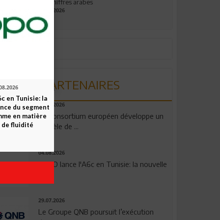
aux chiffres arabes
09.07.2026
PARTENAIRES
08.2026
c en Tunisie: la
06.08.2026
ence du segment
Un consortium européen développe un
mme en matière
 de fluidité
modèle de ...
04.08.2026
OPPO lance l'A6c en Tunisie: la nouvelle
...
29.07.2026
Le Groupe QNB poursuit l’exécution