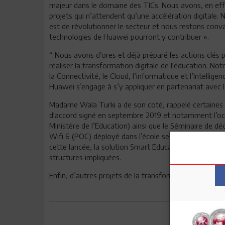
majeur dans le domaine des TICs. Nous avons, en effe
projets qui n’attendent qu’une accélération digitale. 
est de révolutionner le secteur et nous restons conva
technologies de Huawei pourront y contribuer ».
“ Nous avons d’ores et déjà préparé les actions clés
réaliser la transformation digitale de l'éducation. N
la Connectivité, le Cloud, l’informatique et l’Intellige
Huawei s’engage à s’y appliquer en partenariat avec le
Madame Wala Turki a de son coté, rappelé certaines
d'accord signé en septembre 2019 et notamment l’o
Ministère de l’Education) ainsi que le Séminaire de d
Wifi 6 (POC) déployé dans l’école secondaire Khazna
cette lancée, la solution Smart Education a été expo
structures impliquées.
Enfin, d’autres projets de la transformation digitale d
Envoyer à u