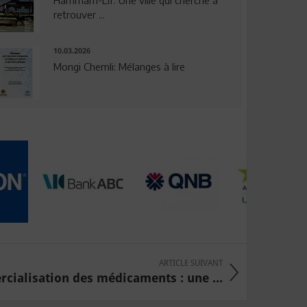
Hammam-Lif: Une ville qui cherche à
retrouver ...
10.03.2026
Mongi Chemli: Mélanges à lire
ARTICLE SUIVANT
cialisation des médicaments : une ...