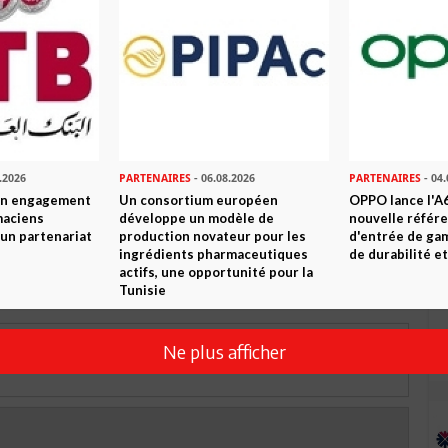
 ? PARTAGEZ-LE AVEC VOS AMIS !
TWEETER
ABONNEZ-VOUS
R CET ARTICLE
.2026
PARTENAIRES
- 06.08.2026
PARTENAIRES
- 04.
son engagement
Un consortium européen
OPPO lance l'A6
maciens
développe un modèle de
nouvelle référ
0
Commentaires
à un partenariat
production novateur pour les
d'entrée de ga
ingrédients pharmaceutiques
de durabilité et
actifs, une opportunité pour la
Commenter
Tunisie
Ne plus afficher