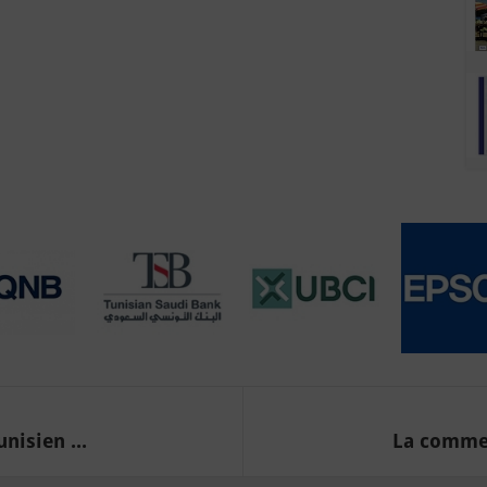
nisien ...
La commer