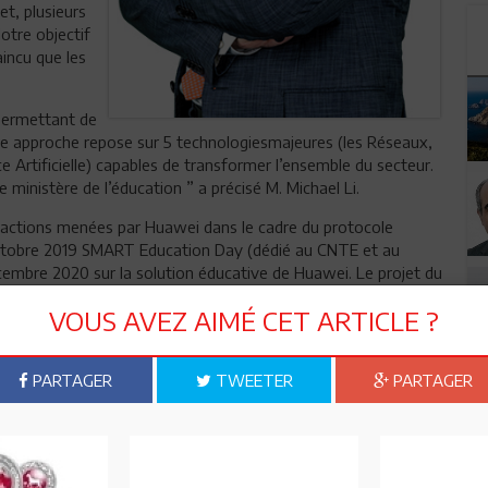
t, plusieurs
Notre objectif
incu que les
 permettant de
otre approche repose sur 5 technologiesmajeures (les Réseaux,
nce Artificielle) capables de transformer l’ensemble du secteur.
 ministère de l’éducation ” a précisé M. Michael Li.
 actions menées par Huawei dans le cadre du protocole
ctobre 2019 SMART Education Day (dédié au CNTE et au
écembre 2020 sur la solution éducative de Huawei. Le projet du
dar a également été achevé avec succès. Pour continuer sur
VOUS AVEZ AIMÉ CET ARTICLE ?
sée par l’équipe Huawei aux représentants des différentes
e l'éducation ont été discutés dans le but de les faire avancer.
PARTAGER
TWEETER
PARTAGER
n ami
Imprimer