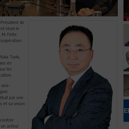
, Président de
st réuni le
 M. Fethi
 coopération
Wala Turki,
ies en
sur les
cation.
 vice-
égion
débat par une
s et sa vision
ncontrer
 un acteur