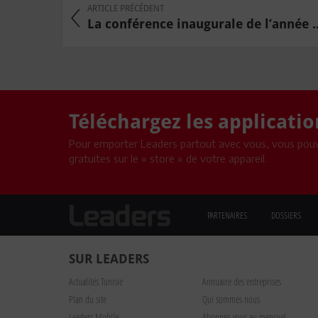
ARTICLE PRÉCÉDENT
La conférence inaugurale de l’année ..
Téléchargez les applicati
Pour emporter Leaders partout avec vous, vous pouv
gratuites sur le « store » de votre appareil.
PARTENAIRES
DOSSIERS
SUR LEADERS
Actualités Tunisie
Annuaire des entreprises
Plan du site
Qui sommes nous
Leaders Mobile
Abonnez-vous au mensuel