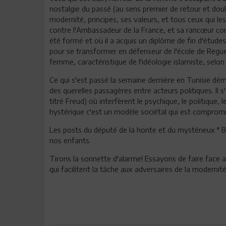
nostalgie du passé (au sens premier de retour et doul
modernité, principes, ses valeurs, et tous ceux qui le
contre l'Ambassadeur de la France, et sa rancœur cont
été formé et où il a acquis un diplôme de fin d'études
pour se transformer en défenseur de l'école de Regue
femme, caractéristique de l'idéologie islamiste, selon
Ce qui s'est passé la semaine dernière en Tunisie dém
des querelles passagères entre acteurs politiques. Il s'
titré Freud) où interfèrent le psychique, le politique, 
hystérique c'est un modèle sociétal qui est compromi
Les posts du député de la honte et du mystérieux " Be
nos enfants.
Tirons la sonnette d'alarme! Essayons de faire face au
qui facilitent la tâche aux adversaires de la moderni