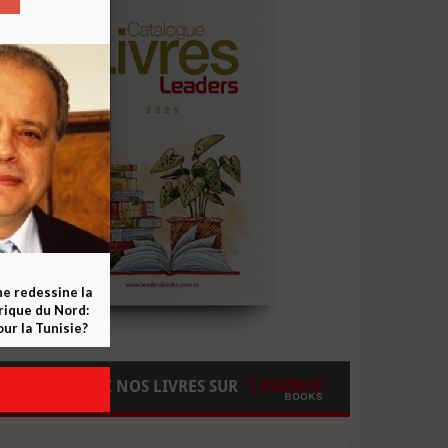
ne redessine la
frique du Nord:
ur la Tunisie?
COMMANDEZ NOS LIVRES SUR