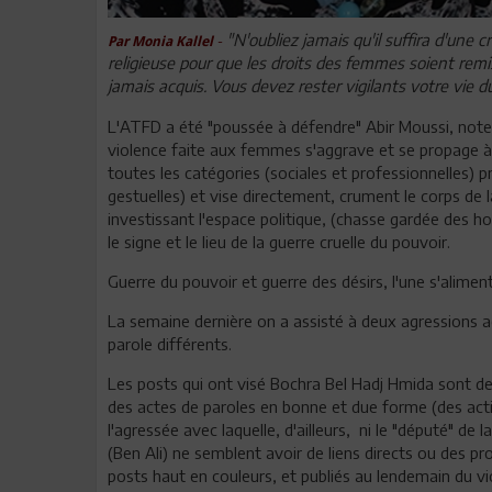
"N'oubliez jamais qu'il suffira d'une 
-
Par Monia Kallel
religieuse pour que les droits des femmes soient remi
jamais acquis. Vous devez rester vigilants votre vie 
L'ATFD a été "poussée à défendre" Abir Moussi, note u
violence faite aux femmes s'aggrave et se propage à 
toutes les catégories (sociales et professionnelles) 
gestuelles) et vise directement, crument le corps de 
investissant l'espace politique, (chasse gardée des 
le signe et le lieu de la guerre cruelle du pouvoir.
Guerre du pouvoir et guerre des désirs, l'une s'aliment
La semaine dernière on a assisté à deux agressions 
parole différents.
Les posts qui ont visé Bochra Bel Hadj Hmida sont des
des actes de paroles en bonne et due forme (des acti
l'agressée avec laquelle, d'ailleurs, ni le "député" d
(Ben Ali) ne semblent avoir de liens directs ou des pr
posts haut en couleurs, et publiés au lendemain du vio