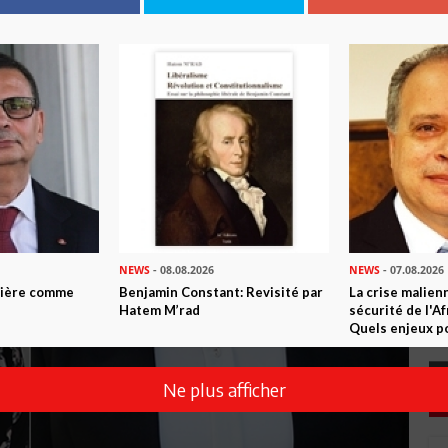
NEWS
- 08.08.2026
NEWS
- 07.08.2026
ntière comme
Benjamin Constant: Revisité par
La crise malien
Hatem M’rad
sécurité de l'A
Quels enjeux po
Ne plus afficher