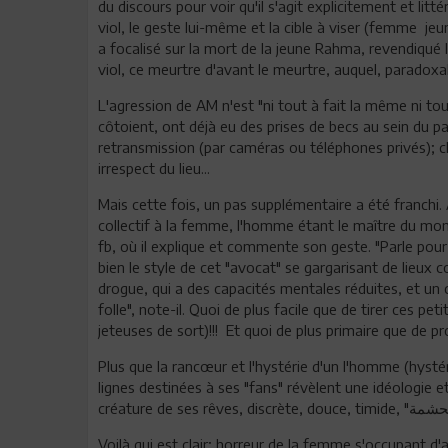
du discours pour voir qu'il s'agit explicitement et lit
viol, le geste lui-même et la cible à viser (femme jeun
a focalisé sur la mort de la jeune Rahma, revendiqué la 
viol, ce meurtre d'avant le meurtre, auquel, paradoxa
L'agression de AM n'est "ni tout à fait la même ni to
côtoient, ont déjà eu des prises de becs au sein du pa
retransmission (par caméras ou téléphones privés); c
irrespect du lieu...
Mais cette fois, un pas supplémentaire a été franchi. A
collectif à la femme, l'homme étant le maître du mo
fb, où il explique et commente son geste. "Parle pour q
bien le style de cet "avocat" se gargarisant de lieu
drogue, qui a des capacités mentales réduites, et un
folle", note-il. Quoi de plus facile que de tirer ces pet
jeteuses de sort)!!! Et quoi de plus primaire que de pro
Plus que la rancœur et l'hystérie d'un l'homme (hysté
lignes destinées à ses "fans" révèlent une idéologie e
Voilà qui est clair; horreur de la femme s'occupant 