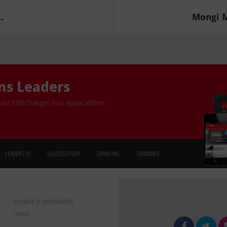
.
Mongi M
ons Leaders
ez télécharger nos applications
LEADERS TV
SUCCESS STORY
OPINIONS
TENDANCE
Annuaire de personnalités
Contact