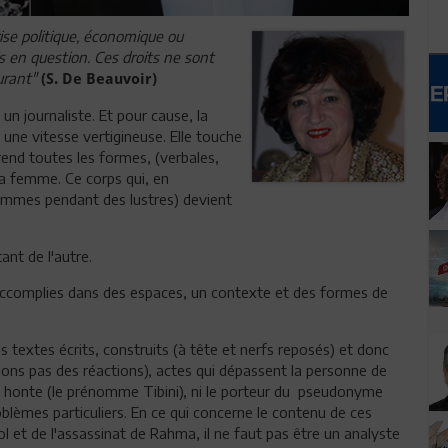
crise politique, économique ou
s en question. Ces droits ne sont
durant"
(S. De Beauvoir)
n journaliste. Et pour cause, la
une vitesse vertigineuse. Elle touche
prend toutes les formes, (verbales,
la femme. Ce corps qui, en
hommes pendant des lustres) devient
ant de l'autre.
accomplies dans des espaces, un contexte et des formes de
 textes écrits, construits (à tête et nerfs reposés) et donc
ons pas des réactions), actes qui dépassent la personne de
e la honte (le prénomme Tibini), ni le porteur du pseudonyme
oblèmes particuliers. En ce qui concerne le contenu de ces
l et de l'assassinat de Rahma, il ne faut pas être un analyste