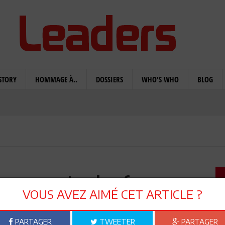
STORY
HOMMAGE À..
DOSSIERS
WHO'S WHO
BLOG
nces contre les femmes :
VOUS AVEZ AIMÉ CET ARTICLE ?
onnette d'alarme
PARTAGER
TWEETER
PARTAGER