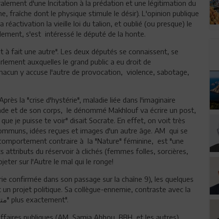
téralement d'une Incitation à la prédation et une légitimation du
e, fraîche dont le physique stimule le désir). L'opinion publique
réactivation la vieille loi du talion, et oublié (ou presque) le
lement, s'est intéressé le député de la honte.
ut à fait une autre". Les deux députés se connaissent, se
rlement auxquelles le grand public a eu droit de
hacun y accuse l'autre de provocation, violence, sabotage,
près la "crise d'hystérie", maladie liée dans l'imaginaire
nde et de son corps, le dénommé Makhlouf va écrire un post,
ue je puisse te voir" disait Socrate. En effet, on voit très
x communs, idées reçues et images d'un autre âge. AM qui se
 comportement contraire à la "Nature" féminine, est "une
its attributs du réservoir à clichés (femmes folles, sorcières,
jeter sur l'Autre le mal qui le ronge!
rie confirmée dans son passage sur la chaîne 9), les quelques
t un projet politique. Sa collègue-ennemie, contraste avec la
créature de ses rêves, discrète, douce, timide, "متحشمة" plus exactement".
d'affaires publiques (AM, Samia Abbou, BBH et les autres)