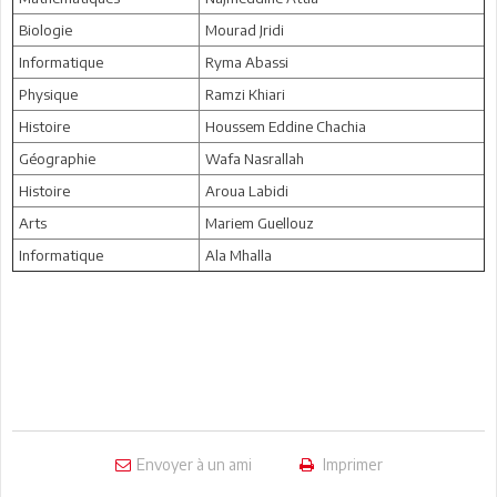
Biologie
Mourad Jridi
Informatique
Ryma Abassi
Physique
Ramzi Khiari
Histoire
Houssem Eddine Chachia
Géographie
Wafa Nasrallah
Histoire
Aroua Labidi
Arts
Mariem Guellouz
Informatique
Ala Mhalla
Envoyer à un ami
Imprimer