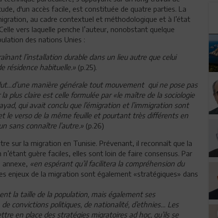
tude, d'un accès facile, est constituée de quatre parties. La
 migration, au cadre contextuel et méthodologique et à l’état
 Celle vers laquelle penche l’auteur, nonobstant quelque
pulation des nations Unies :
nant l’installation durable dans un lieu autre que celui
e résidence habituelle.»
(p.25).
lut…d’une manière générale tout mouvement qui ne pose pas
 la plus claire est celle formulée par «le maître de la sociologie
yad, qui avait conclu que l’émigration et l’immigration sont
 le verso de la même feuille et pourtant très différents en
un sans connaître l’autre.»
(p.26)
e sur la migration en Tunisie. Prévenant, il reconnaît que la
 n’étant guère faciles, elles sont loin de faire consensus. Par
en annexe,
«en espérant qu’il facilitera la compréhension du
tiples enjeux de la migration sont également «stratégiques» dans
 la taille de la population, mais également ses
 de convictions politiques, de nationalité, d’ethnies… Les
e en place des stratégies migratoires ad hoc, qu’ils se