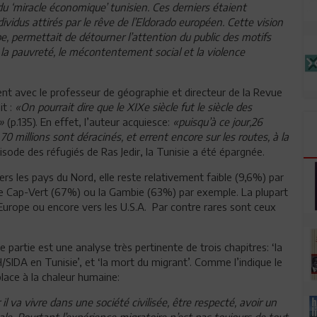
du ‘miracle économique’ tunisien. Ces derniers étaient
idus attirés par le rêve de l’Eldorado européen. Cette vision
ope, permettait de détourner l’attention du public des motifs
, la pauvreté, le mécontentement social et la violence
ent avec le professeur de géographie et directeur de la Revue
it :
«On pourrait dire que le XIXe siècle fut le siècle des
»
(p.135). En effet, l’auteur acquiesce:
«puisqu’à ce jour,26
70 millions sont déracinés, et errent encore sur les routes, à la
isode des réfugiés de Ras Jedir, la Tunisie a été épargnée.
s les pays du Nord, elle reste relativement faible (9,6%) par
le Cap-Vert (67%) ou la Gambie (63%) par exemple. La plupart
l’Europe ou encore vers les U.S.A. Par contre rares sont ceux
re partie est une analyse très pertinente de trois chapitres: ‘la
IH/SIDA en Tunisie’, et ‘la mort du migrant’. Comme l’indique le
 place à la chaleur humaine:
l va vivre dans une société civilisée, être respecté, avoir un
ale. Pourtant l’expérience migratoire n’est pas toujours de tout