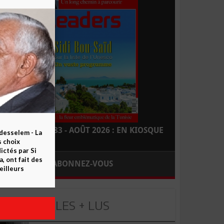
LEADERS N° 183 - AOÛT 2026 : EN KIOSQUE
esselem - La
s choix
ctés par Si
 ont fait des
ABONNEZ-VOUS
eilleurs
LES + LUS