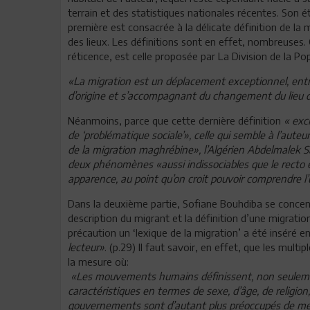
terrain et des statistiques nationales récentes. Son é
première est consacrée à la délicate définition de la
des lieux. Les définitions sont en effet, nombreuses.
réticence, est celle proposée par La Division de la Po
«La migration est un déplacement exceptionnel, entraî
d’origine et s’accompagnant du changement du lieu d
Néanmoins, parce que cette dernière définition
« exc
de ‘problématique sociale’», celle qui semble à l’auteur
de la migration maghrébine», l’Algérien Abdelmalek Sa
deux phénomènes «aussi indissociables que le recto et
apparence, au point qu’on croit pouvoir comprendre l’
Dans la deuxième partie, Sofiane Bouhdiba se concentr
description du migrant et la définition d’une migration
précaution un ‘lexique de la migration’ a été inséré 
lecteur»
. (p.29) Il faut savoir, en effet, que les mul
la mesure où:
«Les mouvements humains définissent, non seulement
caractéristiques en termes de sexe, d’âge, de religion,
gouvernements sont d’autant plus préoccupés de mettr