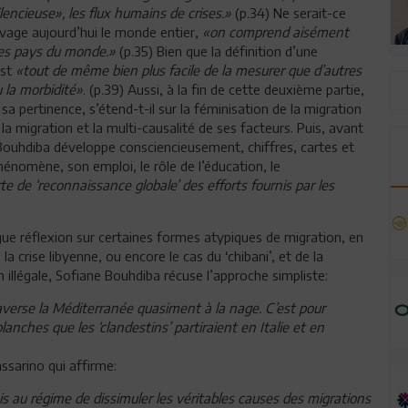
lencieuse», les flux humains de crises.»
(p.34) Ne serait-ce
avage aujourd’hui le monde entier,
«on comprend aisément
 des pays du monde.»
(p.35) Bien que la définition d’une
est
«tout de même bien plus facile de la mesurer que d’autres
la morbidité»
. (p.39) Aussi, à la fin de cette deuxième partie,
a pertinence, s’étend-t-il sur la féminisation de la migration
la migration et la multi-causalité de ses facteurs. Puis, avant
Bouhdiba développe consciencieusement, chiffres, cartes et
 phénomène, son emploi, le rôle de l’éducation, le
te de ‘reconnaissance globale’ des efforts fournis par les
ongue réflexion sur certaines formes atypiques de migration, en
, la crise libyenne, ou encore le cas du ‘chibani’, et de la
illégale, Sofiane Bouhdiba récuse l’approche simpliste:
verse la Méditerranée quasiment à la nage. C’est pour
anches que les ‘clandestins’ partiraient en Italie et en
Cassarino qui affirme:
mis au régime de dissimuler les véritables causes des migrations