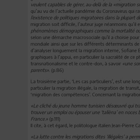
veulent capables de gérer, au-delà de la «migration si
qu’au vu de l’actuelle pandémie du Coronavirus qui r
l’existence de politiques migratoires dans la plupart
migration soit difficile, l’auteur juge néanmoins qu’il 
phénomènes démographiques comme la mortalité ou 
selon une démarche macrosociale qu’il a choisie pour s
mondiale ainsi que sur les différents déterminants de 
d’analyser longuement la migration interne, Sofiane 
graphiques à l’appui, en particulier la sacralité de ce
transnationalisme et le contre-don, à savoir
«une sor
parents»
. (p.86)
La troisième partie, ‘Les cas particuliers’, est une l
particulier la migration illégale, la migration de transit
‘migration des compétences’. Concernant la migration 
«Le cliché du jeune homme tunisien désœuvré qui tra
trouver un emploi ou épouser une ‘talièna’ en noces bl
France.»
(p.111)
Il cite, à cet égard, le politologue italien Jean-Pierre 
«La lutte contre les migrations dites ‘illégales’ a per