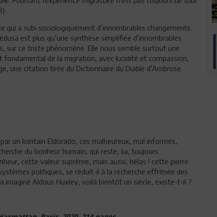
3)
ste qui a subi sociologiquement d’innombrables changements.
pédusa est plus qu’une synthèse simplifiée d’innombrables
s, sur ce triste phénomène. Elle nous semble surtout une
pt fondamental de la migration, avec lucidité et compassion,
age, une citation tirée du Dictionnaire du Diable d’Ambrose
s par un lointain Eldorado, ces malheureux, mal informés,
echerche du bonheur humain, qui reste, lui, toujours
nheur, cette valeur suprême, mais aussi, hélas ! cette pierre
ystèmes politiques, se réduit-il à la recherche effrénée des
a imaginé Aldous Huxley, voilà bientôt un siècle, existe-t-il ?
armattan, Paris, 2020, 214 pages.