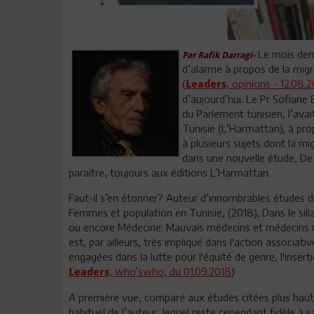
Le mois derni
Par Rafik Darragi-
d’alarme à propos de la mig
(
, opinions - 12.08.
Leaders
d’aujourd’hui. Le Pr Sofiane
du Parlement tunisien, l’ava
Tunisie (L’Harmattan), à p
à plusieurs sujets dont la mi
dans une nouvelle étude, De
paraître, toujours aux éditions L’Harmattan.
Faut-il s’en étonner? Auteur d’innombrables études don
Femmes et population en Tunisie, (2018), Dans le sill
ou encore Médecine: Mauvais médecins et médecins ma
est, par ailleurs, très impliqué dans l'action associati
engagées dans la lutte pour l'équité de genre, l'insert
, who’swho, du 01.09.2018
)
Leaders
A première vue, comparé aux études citées plus haut
habituel de l’auteur, lequel reste cependant fidèle à s