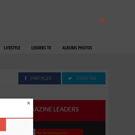
LIFESTYLE
LEADERS TV
ALBUMS PHOTOS
PARTAGER
TWEETER
MAGAZINE LEADERS