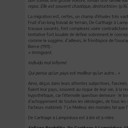
repos. Elle est souvent chaotique, destructrice»
. (p.16
La migration est, certes, un champ d’études très va
Fruit d’un long travail de terrain, De Carthage à Lam
travaux savants, fort complexes voire contradictoire
tentative fort louable de définir sobrement le conce
comme le suggère, d’ailleurs, le frontispice de l’ouvr
Bierce (1911) :
« Immigrant.
Individu mal informé
Qui pense qu’un pays est meilleur qu’un autre… »
Ainsi, déçus dans leurs attentes subjectives, fasciné
fuient leur pays, souvent au risque de leur vie, à la r
hypothétique, car l’éternelle question demeure : le bo
d’achoppement de toutes les idéologies, de tous les s
facteurs matériels ? Le Meilleur des mondes tel que l’
De Carthage à Lampédusa est à lire et à relire.
Sofiane Bouhdiba, De Carthage à Lampédusa, L’H