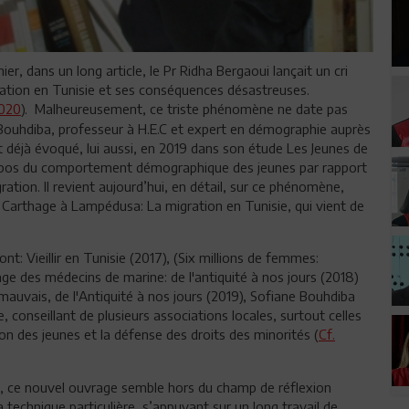
er, dans un long article, le Pr Ridha Bergaoui lançait un cri
ration en Tunisie et ses conséquences désastreuses.
2020
). Malheureusement, ce triste phénomène ne date pas
 Bouhdiba, professeur à H.E.C et expert en démographie auprès
it déjà évoqué, lui aussi, en 2019 dans son étude Les Jeunes de
ropos du comportement démographique des jeunes par rapport
gration. Il revient aujourd’hui, en détail, sur ce phénomène,
 Carthage à Lampédusa: La migration en Tunisie, qui vient de
t: Vieillir en Tunisie (2017), (Six millions de femmes:
age des médecins de marine: de l'antiquité à nos jours (2018)
uvais, de l'Antiquité à nos jours (2019), Sofiane Bouhdiba
ve, conseillant de plusieurs associations locales, surtout celles
ion des jeunes et la défense des droits des minorités (
Cf.
, ce nouvel ouvrage semble hors du champ de réflexion
a technique particulière, s’appuyant sur un long travail de