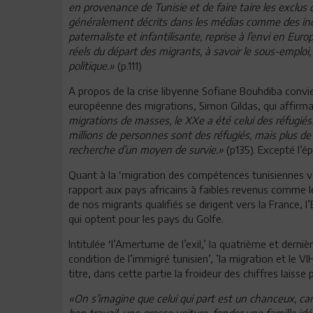
en provenance de Tunisie et de faire taire les exclus 
généralement décrits dans les médias comme des indiv
paternaliste et infantilisante, reprise à l’envi en Eur
réels du départ des migrants, à savoir le sous-emploi
politique.»
(p.111)
A propos de la crise libyenne Sofiane Bouhdiba convi
européenne des migrations, Simon Gildas, qui affirma
migrations de masses, le XXe a été celui des réfugiés
millions de personnes sont des réfugiés, mais plus de 
recherche d’un moyen de survie.»
(p135). Excepté l’ép
Quant à la ‘migration des compétences tunisiennes ver
rapport aux pays africains à faibles revenus comme 
de nos migrants qualifiés se dirigent vers la France, 
qui optent pour les pays du Golfe.
Intitulée ‘l’Amertume de l’exil,’ la quatrième et derniè
condition de l’immigré tunisien’, ’la migration et le V
titre, dans cette partie la froideur des chiffres laisse
«On s’imagine que celui qui part est un chanceux, car i
bon travail, une grosse voiture, fonder une famille idé