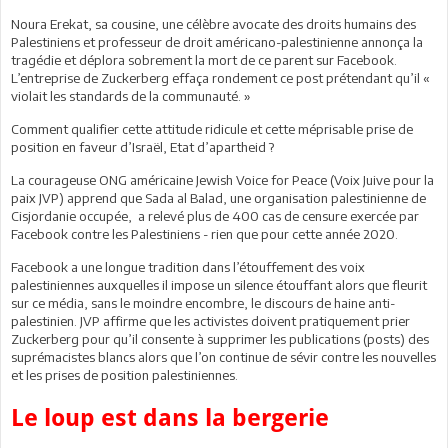
Noura Erekat, sa cousine, une célèbre avocate des droits humains des
Palestiniens et professeur de droit américano-palestinienne annonça la
tragédie et déplora sobrement la mort de ce parent sur Facebook.
L’entreprise de Zuckerberg effaça rondement ce post prétendant qu’il «
violait les standards de la communauté. »
Comment qualifier cette attitude ridicule et cette méprisable prise de
position en faveur d’Israël, Etat d’apartheid ?
La courageuse ONG américaine Jewish Voice for Peace (Voix Juive pour la
paix JVP) apprend que Sada al Balad, une organisation palestinienne de
Cisjordanie occupée, a relevé plus de 400 cas de censure exercée par
Facebook contre les Palestiniens - rien que pour cette année 2020.
Facebook a une longue tradition dans l’étouffement des voix
palestiniennes auxquelles il impose un silence étouffant alors que fleurit
sur ce média, sans le moindre encombre, le discours de haine anti-
palestinien. JVP affirme que les activistes doivent pratiquement prier
Zuckerberg pour qu’il consente à supprimer les publications (posts) des
suprémacistes blancs alors que l’on continue de sévir contre les nouvelles
et les prises de position palestiniennes.
Le loup est dans la bergerie