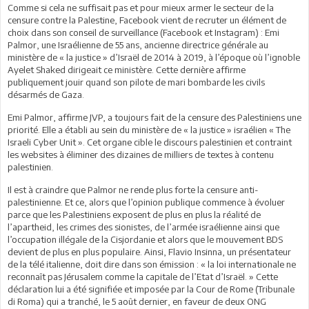
Comme si cela ne suffisait pas et pour mieux armer le secteur de la
censure contre la Palestine, Facebook vient de recruter un élément de
choix dans son conseil de surveillance (Facebook et Instagram) : Emi
Palmor, une Israélienne de 55 ans, ancienne directrice générale au
ministère de « la justice » d’Israël de 2014 à 2019, à l’époque où l’ignoble
Ayelet Shaked dirigeait ce ministère. Cette dernière affirme
publiquement jouir quand son pilote de mari bombarde les civils
désarmés de Gaza.
Emi Palmor, affirme JVP, a toujours fait de la censure des Palestiniens une
priorité. Elle a établi au sein du ministère de « la justice » israélien « The
Israeli Cyber Unit ». Cet organe cible le discours palestinien et contraint
les websites à éliminer des dizaines de milliers de textes à contenu
palestinien.
Il est à craindre que Palmor ne rende plus forte la censure anti-
palestinienne. Et ce, alors que l’opinion publique commence à évoluer
parce que les Palestiniens exposent de plus en plus la réalité de
l’apartheid, les crimes des sionistes, de l’armée israélienne ainsi que
l’occupation illégale de la Cisjordanie et alors que le mouvement BDS
devient de plus en plus populaire. Ainsi, Flavio Insinna, un présentateur
de la télé italienne, doit dire dans son émission : « la loi internationale ne
reconnaît pas Jérusalem comme la capitale de l’Etat d’Israël. » Cette
déclaration lui a été signifiée et imposée par la Cour de Rome (Tribunale
di Roma) qui a tranché, le 5 août dernier, en faveur de deux ONG