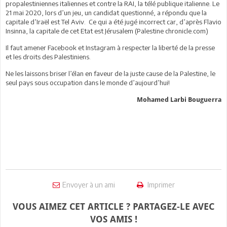
propalestiniennes italiennes et contre la RAI, la télé publique italienne. Le
21 mai 2020, lors d’un jeu, un candidat questionné, a répondu que la
capitale d’Iraël est Tel Aviv. Ce qui a été jugé incorrect car, d’après Flavio
Insinna, la capitale de cet Etat est Jérusalem (Palestine chronicle.com)
Il faut amener Facebook et Instagram à respecter la liberté de la presse
et les droits des Palestiniens.
Ne les laissons briser l’élan en faveur de la juste cause de la Palestine, le
seul pays sous occupation dans le monde d’aujourd’hui!
Mohamed Larbi Bouguerra
Envoyer à un ami
Imprimer
VOUS AIMEZ CET ARTICLE ? PARTAGEZ-LE AVEC
VOS AMIS !