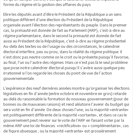
forme du régime et la gestion des affaires du pays.
Elire les députés avant d’élire le Président de la République a un sens
politique différent d’une élection du Président de la République
organisée avant l’élection des représentants du peuple. Dans le premier
cas, la primauté est donnée de fait au Parlement (ARP), c’est-à-dire au
régime parlementaire, dans le second la primauté est donnée de fait
aussi au Président de la République, c’est-à-dire au régime présidentiel.
Au-delà des textes ou de l’usage ou des circonstances, le calendrier
électoral interfère, peu ou prou, dans la réalité du régime politique. Il
n’est donc pas neutre comme on le croit ou le présente puisqu’il favorise,
au final, l’un ou l’autre des régimes. Mais ce n’est pas là le seul problème
que pose notre calendrier électoral puisqu’il s’avère aussi quelque peu
irrationnel si l’on regarde les choses du point de vue de l’action
gouvernementale.
L’expérience des neuf dernières années montre qu’organiser les élections
législatives en fin d’année (entre octobre et novembre en gros) retarde
au-delà du raisonnable la formation du nouveau gouvernement (pour de
bonnes ou de mauvaises raisons) et rend aléatoire l’avenir du budget qui
sera voté en fin d’année. De deux choses l’une, ou la majorité «entrante»
est politiquement différente de la majorité «sortante», et dans ce cas le
gouvernement peut revenir sur le vote de l’ARP en faisant voter par la
même ARP une loi de finances «rectificative» ou « complémentaire», cas
de figure ubuesque ; ou la majorité «entrante» est grossièrement