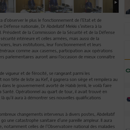
ra d’observer le plus le fonctionnement de l’Etat et de
 Défense nationale, Dr Abdellatif Mekki s’initiera à la
 Président de la Commission de la Sécurité et de la Défense
sécurité intérieure et celles armées, mais aussi de la
ciers, leurs institutions, leur fonctionnement et leurs
s généraux comme aux casernes, participation aux opérations
iers parlementaires auront ainsi l’occasion de mieux connaître
 de vigueur et de férocité, se rangeant parmi les
t non tête de liste au Kef, il gagnera son siège et rempilera au
 dans le gouvernement avorté de Habib Jemli, le voilà faire
 Santé. Opérationnel au quart de tour, il avait trouvé en
là qu’il aura à démontrer ses nouvelles qualifications
s nombreux changements intervenus à divers postes, Abdellatif
 go une catastrophe sanitaire d’une pareille ampleur. Il aura
ce, notamment celles de l’Observatoire national des maladies