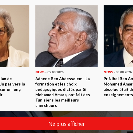
NEWS
- 05.08.2026
NEWS
- 05.08.2026
plan de
Adnene Ben Abdesselem - La
Pr Nihel Ben Am
n pas vers la
formation et les choix
Mohamed Amara:
sur un long
pédagogiques dictés par Si
absolue était d
ir
Mohamed Amara, ont fait des
enseignements 
Tunisiens les meilleurs
chercheurs
Ne plus afficher