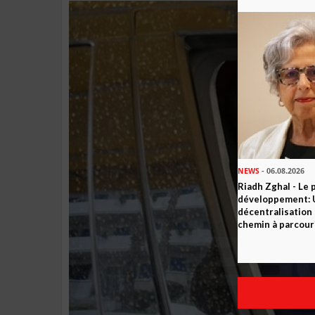
NEWS
- 06.08.2026
Riadh Zghal - Le 
développement: U
décentralisation 
chemin à parcour