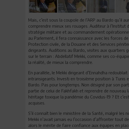
Mais, c’est sous la coupole de l’ARP au Bardo qu’il au
comprendre mieux ses rouages. Auditeur à l’Institut de
stratégie militaire et au commandement opérationnel.
au Parlement, il fera connaissance avec les forces de 
Protection civile, de la Douane et des Services péniten
dirigeants. Auditions au Bardo, visites aux quartier
sur le terrain : Abdellatif Mekki, comme ses co-équip
la réalité, de mieux la comprendre.
En parallèle, le Mekki dirigeant d’Ennahdha redoublait
intransigeants. Investi en troisième position à Tunis e
Bardo. Pas pour longtemps. Non désigné par son parti
partie de celui de Fakhfakh et reprendre de nouveau la
héritage toxique la pandémie du Covidus-19 ? Et c’est 
acquises.
S’il connaît bien le ministère de la Santé, malgré le
Mekki n’avait jamais eu l’occasion d’affronter tout de
alors le mérite de faire confiance aux équipes en pla