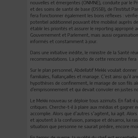
nouvelles et émergentes (ONMNE), conduite par le Pr 
et des soins de santé de base (DSSB), de l’Institut P
fera fonctionner également les bons réflexes : vérifier
potentiel additionnel pouvant être mobilisé auprès des
établir les priorités et assurer le reporting approprié
Gouvernement et Parlement, mais aussi organisations 
informés et constamment à jour.
Dans une initiative inédite, le ministre de la Santé r
recommandations. La photo de cette rencontre fera 
Sur le plan personnel, Abdellatif Mekki voulait donner
familiales, fiallançailles et mariage. C’est ainsi qu’il
hypothèses de confinement, le mariage de son fils aîné
d’emprisonnement et qui devait convoler en justes n
Le Mekki nouveau se déploie tous azimuts. En fait-il 
critiques. Cherche-t-il à plaire aux médias et gagner 
accomplie. Alors que d’autres s’agitent, lui agit. Alor
et ajoutent à la confusion, panique et désarroi, lui r
situation que personne ne saurait prédire, encore moi
En temps de guerre, la qualité du chef est essentielle 