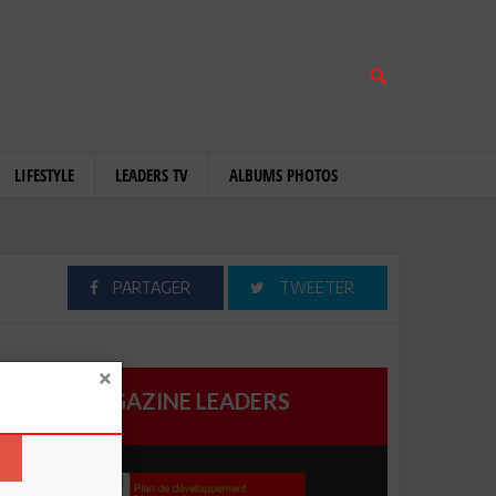
LIFESTYLE
LEADERS TV
ALBUMS PHOTOS
PARTAGER
TWEETER
MAGAZINE LEADERS