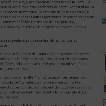
Nissaf Ben Alaya, des directions générales de la Santé (DGS)
asteur et des autres établissements de santé. Abdellatif Mekki
 les stocks stratégiques, la capacité de prise en charge, le
 cliniques privées et autres partenaires, recenser les besoins,
 au sommet de l’Etat. Présidence de la République,
nationales, société civile et médias seront tous tenus
éunira ses prédécesseurs pour leur demander avis et
date.
 le premier l’exemple de l’annulation de grandes rencontres
 annulera, dès le début du mois, sans attendre les premières
, Taïeb, celui dont il avait été privé pendant ses 10 ans
oces, en ce mois de mars.
un peu trop, en exalté ? Jamais assez en ces temps fort
en popularité? La séduction ne durera que par l’action
s que d’autres, pris de peur, perdent clairvoyance et sérénité,
assure, tout en restant franc quant à la dangerosité d’une
ns maitriser.
pour gagner la bataille. Loin de toute idéologie, de tout