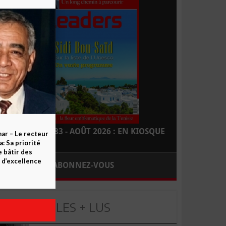
LEADERS N° 183 - AOÛT 2026 : EN KIOSQUE
ar – Le recteur
 Sa priorité
e bâtir des
d’excellence
ABONNEZ-VOUS
LES + LUS