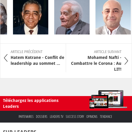
ARTICLE PRÉCÉDENT
ARTICLE SUIVANT
Hatem Kotrane - Conflit de
Mohamed Nafti -
leadership au sommet ...
Combattre le Corona : Au
LIT!
Téléchargez les applications
Leaders
PARTENAIRES
DOSSIERS
LEADERS TV
SUCCESS STORY
OPINIONS
TENDANCE