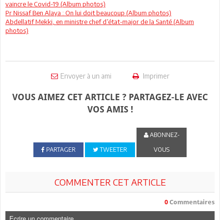
vaincre le Covid-19 (Album photos)
Pr Nissaf Ben Alaya : On lui doit beaucoup (Album photos)
Abdellatif Mekki, en ministre chef d’état-major de la Santé (Album
photos)
Envoyer à un ami
Imprimer
VOUS AIMEZ CET ARTICLE ? PARTAGEZ-LE AVEC
VOS AMIS !
ABONNEZ-
PARTAGER
TWEETER
VOUS
COMMENTER CET ARTICLE
0
Commentaires
Ecrire un commentaire