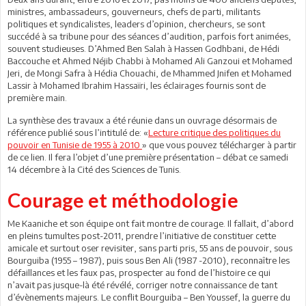
ministres, ambassadeurs, gouverneurs, chefs de parti, militants
politiques et syndicalistes, leaders d’opinion, chercheurs, se sont
succédé à sa tribune pour des séances d’audition, parfois fort animées,
souvent studieuses. D’Ahmed Ben Salah à Hassen Godhbani, de Hédi
Baccouche et Ahmed Néjib Chabbi à Mohamed Ali Ganzoui et Mohamed
Jeri, de Mongi Safra à Hédia Chouachi, de Mhammed Jnifen et Mohamed
Lassir à Mohamed Ibrahim Hassaïri, les éclairages fournis sont de
première main.
La synthèse des travaux a été réunie dans un ouvrage désormais de
référence publié sous l’intitulé de: «
Lecture critique des politiques du
pouvoir en Tunisie de 1955 à 2010
» que vous pouvez télécharger à partir
de ce lien. Il fera l’objet d’une première présentation – débat ce samedi
14 décembre à la Cité des Sciences de Tunis.
Courage et méthodologie
Me Kaaniche et son équipe ont fait montre de courage. Il fallait, d’abord
en pleins tumultes post-2011, prendre l’initiative de constituer cette
amicale et surtout oser revisiter, sans parti pris, 55 ans de pouvoir, sous
Bourguiba (1955 – 1987), puis sous Ben Ali (1987 -2010), reconnaître les
défaillances et les faux pas, prospecter au fond de l’histoire ce qui
n’avait pas jusque-là été révélé, corriger notre connaissance de tant
d’évènements majeurs. Le conflit Bourguiba – Ben Youssef, la guerre du