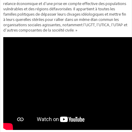
relance économique et d’une prise en compte effective des populations
vulnérables et des régions défavorisées. Il appartient à toutes les
familles politiques de dépasser leurs clivages idéologiques et mettre fin
à leurs querelles stériles pour rallier dans un même élan commun les
organisations sociales agissantes, notamment l’UGTT, l’UTICA, l’UTAP et
d’autres composantes de la société civile. »