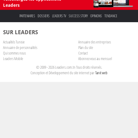
Leaders
PARTENAIRES
DOSSIERS
LEADERS TV
SUCCESS STORY
OPINIONS
TENDANCE
SUR LEADERS
Actualités Tunisie
Annuaire des entreprises
Annuaire de personnalités
Plan du site
Qui sommes nous
Contact
Leaders Mobile
Abonnez-vous au mensuel
© 2009 - 2026 Leaders.com.tn Tous droits réservés.
Conception et Développement du site internet par
Tanit web