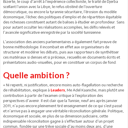
Bizerte, le coup d’arrêt à l’expérience collectiviste, le traité de Djerba
scellant l’union avec la Libye, le refus obstiné de l’ouverture
démocratique, ou encore la tyrannie sécuritaire, l’érosion du modèle
économique, l’échec des politiques d’emploi et de répartition équitable
des richesses constituent autant de balises à étudier en profondeur. Sans
pour autant occulter les réalisations accomplies, les défis relevés et
l’avancée significative enregistrée par la société tunisienne.
L’association des anciens parlementaires a également fait preuve de
bonne méthodologie. Il incombait en effet aux organisateurs de
structurer et modérer les débats, puis aux rapporteurs de synthétiser
ces matériaux si denses et si précieux, recueillis en documents écrits et
présentations audio-visuelles, pour en constituer un corpus de fond.
Quelle ambition ?
« Ni repenti, ni justification, encore moins auto-flagellation ou recherche
de réhabilitation, explique à
, Me Adel Kaaniche, mais plutôt une
Leaders
contribution à partir de l’examen critique à l’exploration des
perspectives d’avenir. Il est clair que la Tunisie, neuf ans après janvier
2011, n’a pas encore pleinement tiré enseignement de ce qui s’est passé
et n’arrive pas à engager une véritable réconciliation générale. Politique,
économique et sociale, en plus de sa dimension judiciaire, cette
indispensable réconciliation gagne à s’effectuer autour d’un projet
commun, fondée sur une trêve sociale d’au moins deux ans, d’une